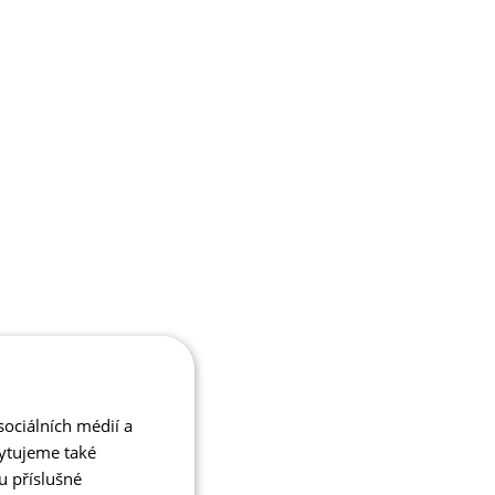
ociálních médií a
kytujeme také
u příslušné