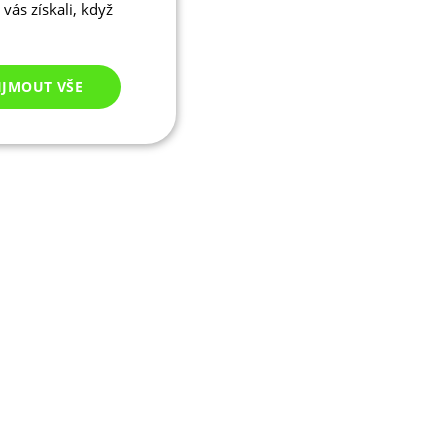
vás získali, když
IJMOUT VŠE
Nezařazené
cookies
ezařazené cookies
 správa účtu. Webové
ikaci zařízení, která
ala používání a