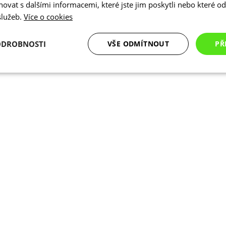
vat s dalšími informacemi, které jste jim poskytli nebo které od 
 služeb.
Více o cookies
ODROBNOSTI
VŠE ODMÍTNOUT
PŘ
é
Analytické
Marketingové
Funkční cookies
cookies
cookies
ookies
Analytické cookies
Marketingové cookies
Funkční cookies
N
ry cookie umožňují základní funkce webových stránek, jako je přihlášení uživatele a
zbytně nutných souborů cookie správně používat.
Poskytovatel
/
Vyprší
Popis
Doména
.kalas.cz
4 týdny 2
Tento cookie se používá k jedinečné identif
dny
mají přístup k webové stránce, aby sledov