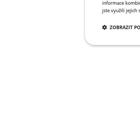
informace kombino
jste využili jejich
ZOBRAZIT P
Nezbytně nutn
cookies
Nezbytně nutné c
Nezbytně nutné soubo
stránky nelze bez ne
Název
udid