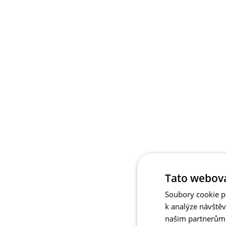
Tato webová
Soubory cookie po
k analýze návště
našim partnerům v