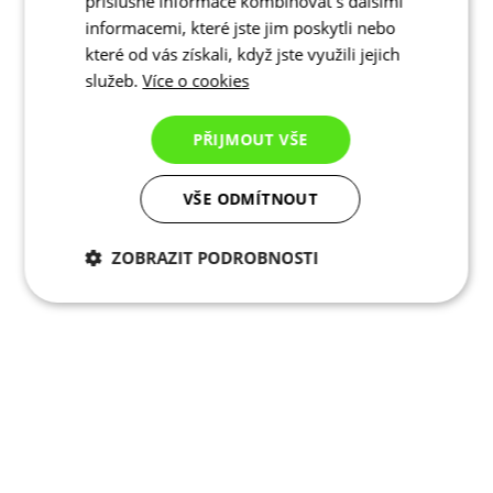
příslušné informace kombinovat s dalšími
informacemi, které jste jim poskytli nebo
které od vás získali, když jste využili jejich
služeb.
Více o cookies
PŘIJMOUT VŠE
VŠE ODMÍTNOUT
ZOBRAZIT PODROBNOSTI
Nezbytně nutné
Analytické
cookies
cookies
Marketingové
Funkční cookies
cookies