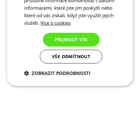
příslušné informace kombinovat s dalšími
informacemi, které jste jim poskytli nebo
které od vás získali, když jste využili jejich
služeb.
Více o cookies
PŘIJMOUT VŠE
VŠE ODMÍTNOUT
ZOBRAZIT PODROBNOSTI
Nezbytně nutné
Analytické
cookies
cookies
Marketingové
Funkční cookies
cookies