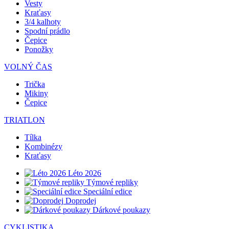
Vesty
Kraťasy
3/4 kalhoty
Spodní prádlo
Čepice
Ponožky
VOLNÝ ČAS
Trička
Mikiny
Čepice
TRIATLON
Tílka
Kombinézy
Kraťasy
Léto 2026
Týmové repliky
Speciální edice
Doprodej
Dárkové poukazy
CYKLISTIKA