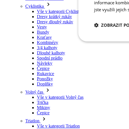
Vesty
informace kombino
Bundy
jste využili jejich
Kraťasy
Kombinézy
3/4 kalhoty
ZOBRAZIT P
Dlouhé kalhoty
Spodní prádlo
Návleky
Nezbytně nutn
Čepice
cookies
Rukavice
Ponožky
Doplňky
Volný čas
Vše v kategorii Volný čas
Trička
Mikiny
Nezbytně nutné c
Čepice
Triatlon
Nezbytně nutné soubo
Vše v kategorii Triatlon
stránky nelze bez ne
Tílka
Kombinézy
Název
Kraťasy
Léto 2026
udid
Týmové repliky