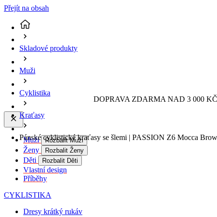
Přejít na obsah
Skladové produkty
Muži
Cyklistika
DOPRAVA ZDARMA NAD 3 000 KČ 
Kraťasy
Pánské cyklistické kraťasy se šlemi | PASSION Z6 Mocca Brow
Muži
Rozbalit Muži
Ženy
Rozbalit Ženy
Děti
Rozbalit Děti
Vlastní design
Příběhy
CYKLISTIKA
Dresy krátký rukáv