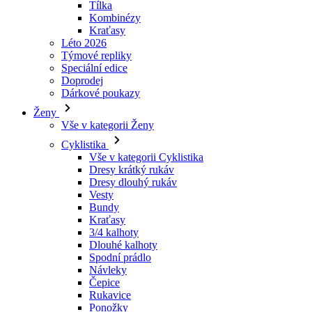
Speciální edice
Doprodej
laravel_session
Dárkové poukazy
Ženy
_ga_LNVEC3WE5Q
Vše v kategorii Ženy
Cyklistika
__cf_bm
Vše v kategorii Cyklistika
Dresy krátký rukáv
Dresy dlouhý rukáv
li_gc
Vesty
Bundy
Kraťasy
ipCountry
3/4 kalhoty
Dlouhé kalhoty
Spodní prádlo
PHPSESSID
Návleky
Čepice
Rukavice
Ponožky
Doplňky
CookieScriptConse
Volný čas
Vše v kategorii Volný čas
Trička