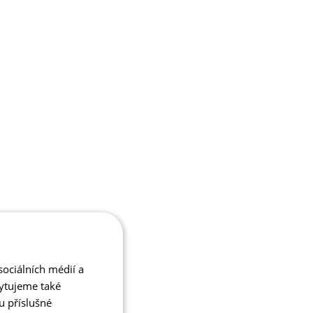
ociálních médií a
kytujeme také
u příslušné