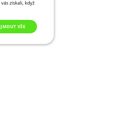
vás získali, když
IJMOUT VŠE
Nezařazené
cookies
ezařazené cookies
 správa účtu. Webové
ikaci zařízení, která
ala používání a