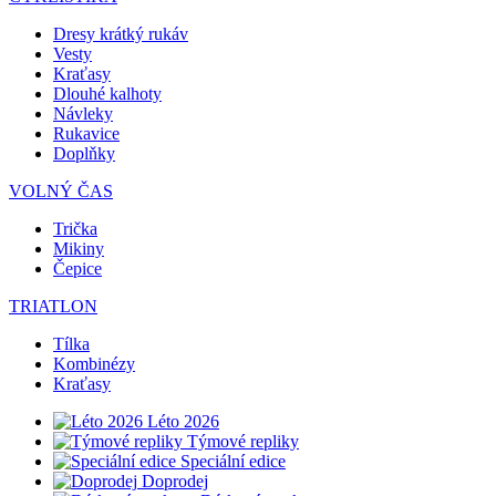
Dresy krátký rukáv
Vesty
Kraťasy
Dlouhé kalhoty
Návleky
Rukavice
Doplňky
VOLNÝ ČAS
Trička
Mikiny
Čepice
TRIATLON
Tílka
Kombinézy
Kraťasy
Léto 2026
Týmové repliky
Speciální edice
Doprodej