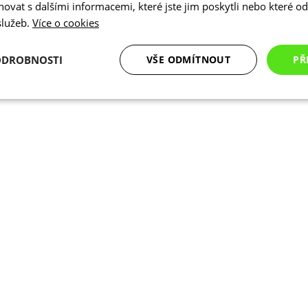
vat s dalšími informacemi, které jste jim poskytli nebo které od 
 služeb.
Více o cookies
ODROBNOSTI
VŠE ODMÍTNOUT
PŘ
é
Analytické
Marketingové
Funkční cookies
cookies
cookies
ookies
Analytické cookies
Marketingové cookies
Funkční cookies
N
ry cookie umožňují základní funkce webových stránek, jako je přihlášení uživatele a
zbytně nutných souborů cookie správně používat.
Poskytovatel
/
Vyprší
Popis
Doména
.kalas.cz
4 týdny 2
Tento cookie se používá k jedinečné identif
dny
mají přístup k webové stránce, aby sledov