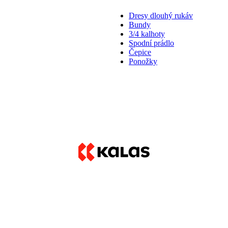
Dresy dlouhý rukáv
Bundy
3/4 kalhoty
Spodní prádlo
Čepice
Ponožky