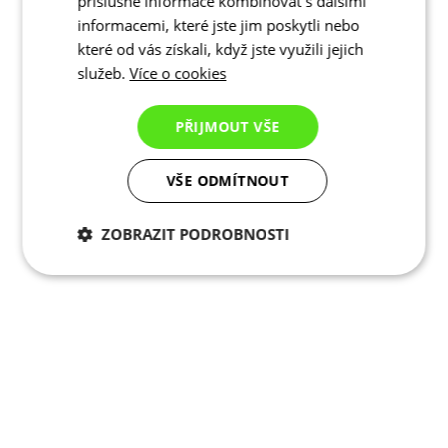
příslušné informace kombinovat s dalšími
informacemi, které jste jim poskytli nebo
které od vás získali, když jste využili jejich
služeb.
Více o cookies
PŘIJMOUT VŠE
VŠE ODMÍTNOUT
ZOBRAZIT PODROBNOSTI
Nezbytně nutné
Analytické
cookies
cookies
Marketingové
Funkční cookies
cookies