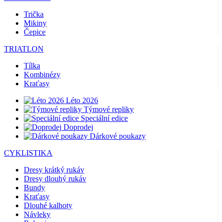
Trička
Mikiny
Čepice
TRIATLON
Tílka
Kombinézy
Kraťasy
Léto 2026
Týmové repliky
Speciální edice
Doprodej
Dárkové poukazy
CYKLISTIKA
Dresy krátký rukáv
Dresy dlouhý rukáv
Bundy
Kraťasy
Dlouhé kalhoty
Návleky