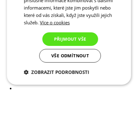
příslušné informace kombinovat s dalšími
informacemi, které jste jim poskytli nebo
které od vás získali, když jste využili jejich
služeb.
Více o cookies
PŘIJMOUT VŠE
VŠE ODMÍTNOUT
ZOBRAZIT PODROBNOSTI
Nezbytně nutné
Analytické
cookies
cookies
Marketingové
Funkční cookies
cookies