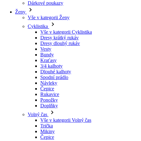
Vše v kategorii Cyklistika
Dresy krátký rukáv
Dresy dlouhý rukáv
Vesty
Bundy
Kraťasy
3/4 kalhoty
Dlouhé kalhoty
Spodní prádlo
Návleky
Čepice
Rukavice
Ponožky
Doplňky
Volný čas
Vše v kategorii Volný čas
Trička
Mikiny
Čepice
Triatlon
Vše v kategorii Triatlon
Tílka
Kombinézy