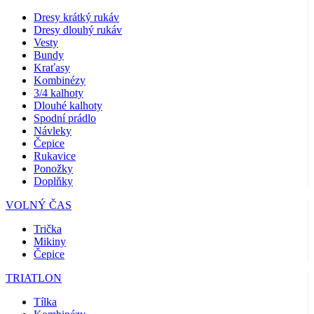
Dresy krátký rukáv
Dresy dlouhý rukáv
Vesty
Bundy
Kraťasy
Kombinézy
3/4 kalhoty
Dlouhé kalhoty
Spodní prádlo
Návleky
Čepice
Rukavice
Ponožky
Doplňky
VOLNÝ ČAS
Trička
Mikiny
Čepice
TRIATLON
Tílka