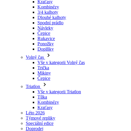
Návleky
Čepice
Rukavice
Ponožky
Doplňky
Volný čas
Vše v kategorii Volný čas
Trička
Mikiny
Čepice
Triatlon
Vše v kategorii Triatlon
Tílka
Kombinézy
Kraťasy
Léto 2026
Týmové repliky
Speciální edice
Doprodej
Dárkové poukazy
Ženy
Vše v kategorii Ženy
Cyklistika