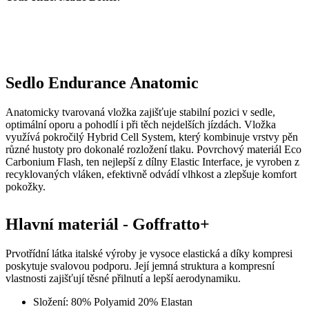
Coo
Scr
Sedlo Endurance Anatomic
fun
spr
gp_s
.kalas.cz
1 rok 1
Tat
Anatomicky tvarovaná vložka zajišťuje stabilní pozici v sedle,
měsíc
pou
optimální oporu a pohodlí i při těch nejdelších jízdách. Vložka
spr
využívá pokročilý Hybrid Cell System, který kombinuje vrstvy pěn
sle
různé hustoty pro dokonalé rozložení tlaku. Povrchový materiál Eco
uži
nap
Carbonium Flash, ten nejlepší z dílny Elastic Interface, je vyroben z
we
recyklovaných vláken, efektivně odvádí vlhkost a zlepšuje komfort
str
pokožky.
obv
zac
uži
sta
Hlavní materiál - Goffratto+
pož
str
Prvotřídní látka italské výroby je vysoce elastická a díky kompresi
VISITOR_PRIVACY_METADATA
5 měsíců
Ten
YouTube
poskytuje svalovou podporu. Její jemná struktura a kompresní
4 týdny
coo
.youtube.com
ukl
vlastnosti zajišťují těsné přilnutí a lepší aerodynamiku.
sou
uži
Složení: 80% Polyamid 20% Elastan
vol
Gramáž: 200g/m2
sou
jeji
s w
Zaz
úda
sou