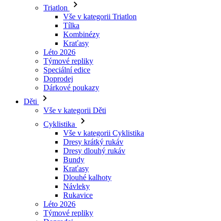
Kraťasy
Léto 2026
Týmové repliky
Speciální edice
Doprodej
Dárkové poukazy
Děti
Vše v kategorii Děti
Cyklistika
Vše v kategorii Cyklistika
Dresy krátký rukáv
Dresy dlouhý rukáv
Bundy
Kraťasy
Dlouhé kalhoty
Návleky
Rukavice
Léto 2026
Týmové repliky
Doprodej
Speciální edice
Dárkové poukazy
Vlastní design
Příběhy