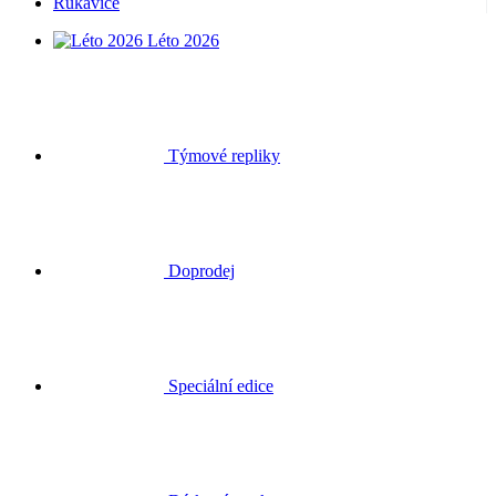
Rukavice
Léto 2026
Týmové repliky
Doprodej
Speciální edice
Dárkové poukazy
Přihlásit se
Hledat
Košík