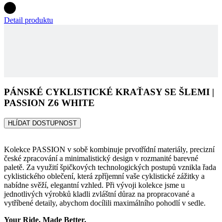
pr
rela
uži
Obv
jed
ná
vyg
PÁNSKÉ CYKLISTICKÉ KRAŤASY SE ŠLEMI |
čísl
pou
PASSION Z6 WHITE
být
pro
ale
HLÍDAT DOSTUPNOST
pří
udr
při
sta
Kolekce PASSION v sobě kombinuje prvotřídní materiály, precizní
mez
české zpracování a minimalistický design v rozmanité barevné
str
paletě. Za využití špičkových technologických postupů vznikla řada
cyklistického oblečení, která zpříjemní vaše cyklistické zážitky a
CookieScriptConsent
5 měsíců
Ten
CookieScript
4 týdny
coo
.kalas.cz
nabídne svěží, elegantní vzhled. Při vývoji kolekce jsme u
pou
jednotlivých výrobků kladli zvláštní důraz na propracované a
Coo
vytříbené detaily, abychom docílili maximálního pohodlí v sedle.
Scr
zap
pře
Your Ride. Made Better.
sou
sou
coo
náv
Je 
ban