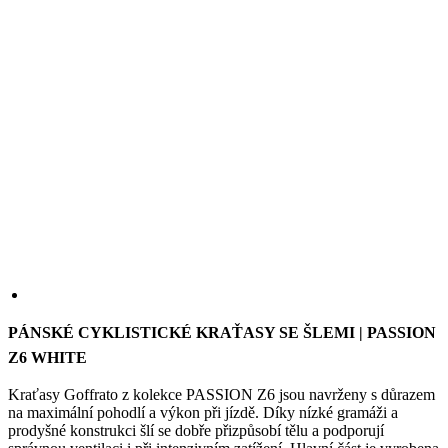
PÁNSKÉ CYKLISTICKÉ KRAŤASY SE ŠLEMI | PASSION
Z6 WHITE
Kraťasy Goffrato z kolekce PASSION Z6 jsou navrženy s důrazem
na maximální pohodlí a výkon při jízdě. Díky nízké gramáži a
prodyšné konstrukci šlí se dobře přizpůsobí tělu a podporují
správnou ventilaci i při intenzivním zatížení. Hlavní část je vyrobena
z technického materiálu Goffrato+, který nabízí kompresní účinek
pro stabilní usazení na těle. Elastická látka zároveň poskytuje
volnost pohybu a dlouhodobý komfort v sedle i během dlouhých
jízd.