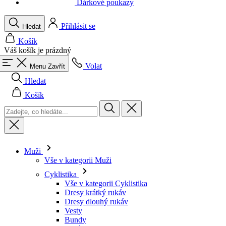
Váš košík je prázdný
Volat
Menu
Zavřít
Hledat
Košík
Muži
Vše v kategorii Muži
Cyklistika
Vše v kategorii Cyklistika
Dresy krátký rukáv
Dresy dlouhý rukáv
Vesty
Bundy
Kraťasy
Kombinézy
3/4 kalhoty
Dlouhé kalhoty
Spodní prádlo