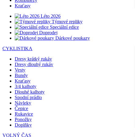
Kombinézy
Kraťasy
Léto 2026
Týmové repliky
Speciální edice
Doprodej
Dárkové poukazy
CYKLISTIKA
Dresy krátký rukáv
Dresy dlouhý rukáv
Vesty
Bundy
Kraťasy
3/4 kalhoty
Dlouhé kalhoty
Spodní prádlo
Návleky
Čepice
Rukavice
Ponožky
Doplňky
VOLNÝ ČAS