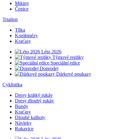
Mikiny
Čepice
Triatlon
Tílka
Kombinézy
Kraťasy
Léto 2026
Týmové repliky
Speciální edice
Doprodej
Dárkové poukazy
Cyklistika
Dresy krátký rukáv
Dresy dlouhý rukáv
Bundy
Kraťasy
Dlouhé kalhoty
Návleky
Rukavice