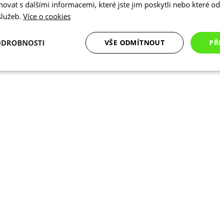
vat s dalšími informacemi, které jste jim poskytli nebo které od 
 služeb.
Více o cookies
ODROBNOSTI
VŠE ODMÍTNOUT
PŘ
é
Analytické
Marketingové
Funkční cookies
cookies
cookies
ookies
Analytické cookies
Marketingové cookies
Funkční cookies
N
ry cookie umožňují základní funkce webových stránek, jako je přihlášení uživatele a
zbytně nutných souborů cookie správně používat.
Poskytovatel
/
Vyprší
Popis
Doména
.kalas.cz
4 týdny 2
Tento cookie se používá k jedinečné identif
dny
mají přístup k webové stránce, aby sledov