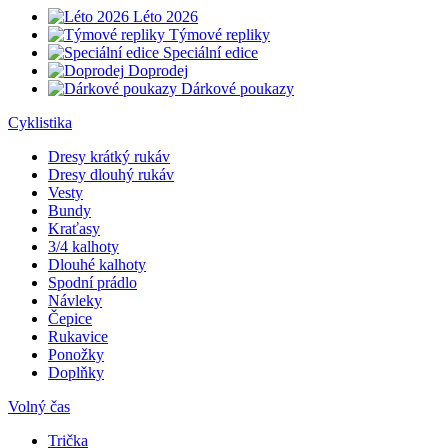
Léto 2026
Týmové repliky
Speciální edice
Doprodej
Dárkové poukazy
Cyklistika
Dresy krátký rukáv
Dresy dlouhý rukáv
Vesty
Bundy
Kraťasy
3/4 kalhoty
Dlouhé kalhoty
Spodní prádlo
Návleky
Čepice
Rukavice
Ponožky
Doplňky
Volný čas
Trička