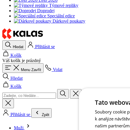
Léto 2026
Týmové repliky
Doprodej
Speciální edice
Dárkové poukazy
Přihlásit se
Hledat
Košík
Váš košík je prázdný
Volat
Menu
Zavřít
Hledat
Košík
Tato webová
Soubory cookie po
Přihlásit se
Zpět
k analýze návště
našim partnerům v
Muži