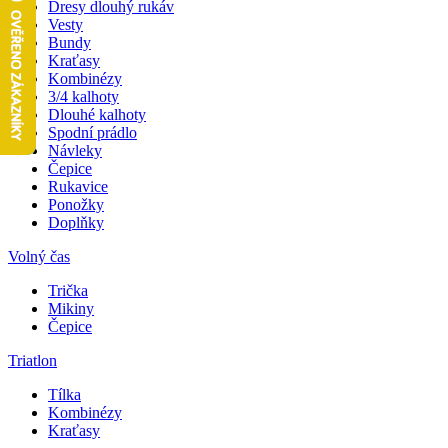
Dresy dlouhý rukáv
Vesty
Bundy
Kraťasy
Kombinézy
3/4 kalhoty
Dlouhé kalhoty
Spodní prádlo
Návleky
Čepice
Rukavice
Ponožky
Doplňky
Volný čas
Trička
Mikiny
Čepice
Triatlon
Tílka
Kombinézy
Kraťasy