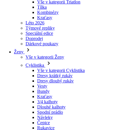
Vše v kategorii Triatlon
Tílka
laravel_session
Kombinézy
Kraťasy
Léto 2026
_ga_LNVEC3WE5Q
Týmové repliky
Speciální edice
__cf_bm
Doprodej
Dárkové poukazy
Ženy
li_gc
Vše v kategorii Ženy
Cyklistika
Vše v kategorii Cyklistika
ipCountry
Dresy krátký rukáv
Dresy dlouhý rukáv
PHPSESSID
Vesty
Bundy
Kraťasy
3/4 kalhoty
Dlouhé kalhoty
Spodní prádlo
CookieScriptConse
Návleky
Čepice
Rukavice