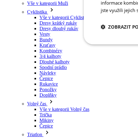
informace kombino
Vše v kategorii Muži
jste využili jejich
Cyklistika
Vše v kategorii Cyklistika
Dresy krátký rukáv
ZOBRAZIT P
Dresy dlouhý rukáv
Vesty
Bundy
Kraťasy
Nezbytně nutn
cookies
Kombinézy
3/4 kalhoty
Dlouhé kalhoty
Spodní prádlo
Návleky
Čepice
Rukavice
Ponožky
Nezbytně nutné c
Doplňky
Volný čas
Nezbytně nutné soubo
Vše v kategorii Volný čas
stránky nelze bez ne
Trička
Mikiny
Název
Čepice
udid
Triatlon