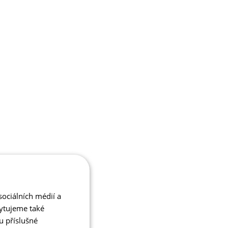
ociálních médií a
kytujeme také
u příslušné