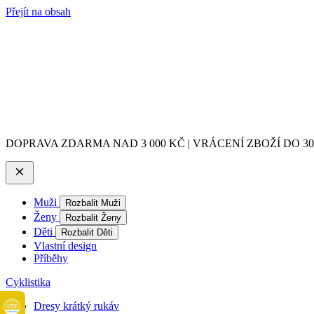
Přejít na obsah
DOPRAVA ZDARMA NAD 3 000 KČ | VRÁCENÍ ZBOŽÍ DO 3
Muži
Rozbalit Muži
Ženy
Rozbalit Ženy
Děti
Rozbalit Děti
Vlastní design
Příběhy
Cyklistika
Dresy krátký rukáv