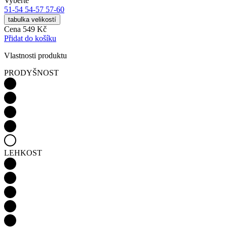
Vyberte
51-54
54-57
57-60
tabulka velikostí
Cena
549 Kč
Přidat do košíku
Vlastnosti produktu
PRODYŠNOST
LEHKOST