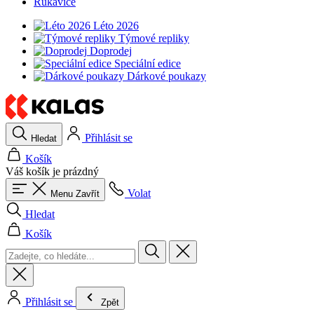
Rukavice
Léto 2026
Týmové repliky
Doprodej
Speciální edice
Dárkové poukazy
Přihlásit se
Hledat
Košík
Váš košík je prázdný
Volat
Menu
Zavřít
Hledat
Košík
Přihlásit se
Zpět