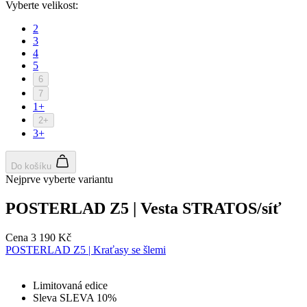
Vyberte velikost:
2
3
4
5
6
7
1+
2+
3+
Do košíku
Nejprve vyberte variantu
POSTERLAD Z5 | Vesta STRATOS/síť
Cena
3 190 Kč
POSTERLAD Z5 | Kraťasy se šlemi
Limitovaná edice
Sleva SLEVA 10%