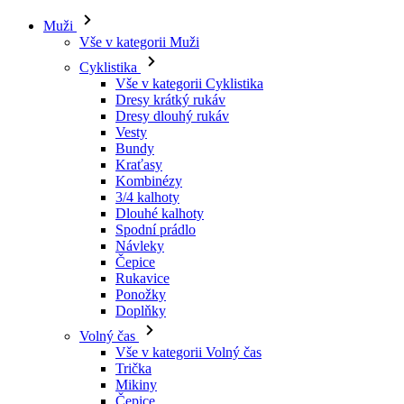
Muži
Vše v kategorii Muži
Cyklistika
Vše v kategorii Cyklistika
Dresy krátký rukáv
Dresy dlouhý rukáv
Vesty
Bundy
Kraťasy
Kombinézy
3/4 kalhoty
Dlouhé kalhoty
Spodní prádlo
Návleky
Čepice
Rukavice
Ponožky
Doplňky
Volný čas
Vše v kategorii Volný čas
Trička
Mikiny
Čepice