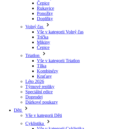
Čepice
Rukavice
Ponožky
Doplňky
Volný čas
Vše v kategorii Volný čas
Trička
Mikiny
Čepice
Triatlon
Vše v kategorii Triatlon
Tílka
Kombinézy
Kraťasy
Léto 2026
Týmové repliky
Speciální edice
Doprodej
Dárkové poukazy
Děti
Vše v kategorii Děti
Cyklistika
Vše v kategorii Cyklistika