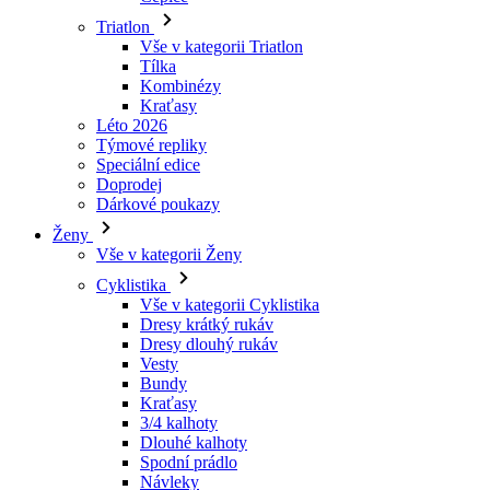
Triatlon
Vše v kategorii Triatlon
Tílka
Kombinézy
Kraťasy
Léto 2026
Týmové repliky
Speciální edice
Doprodej
Dárkové poukazy
Ženy
Vše v kategorii Ženy
Cyklistika
Vše v kategorii Cyklistika
Dresy krátký rukáv
Dresy dlouhý rukáv
Vesty
Bundy
Kraťasy
3/4 kalhoty
Dlouhé kalhoty
Spodní prádlo
Návleky