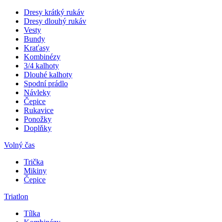
Dresy krátký rukáv
Dresy dlouhý rukáv
Vesty
Bundy
Kraťasy
Kombinézy
3/4 kalhoty
Dlouhé kalhoty
Spodní prádlo
Návleky
Čepice
Rukavice
Ponožky
Doplňky
Volný čas
Trička
Mikiny
Čepice
Triatlon
Tílka