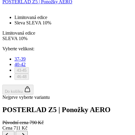
POSTERLAD Z5 | Ponožky AERO
Limitovaná edice
Sleva SLEVA 10%
Limitovaná edice
SLEVA 10%
Vyberte velikost:
37-39
40-42
43-45
46-48
Do košíku
Nejprve vyberte variantu
POSTERLAD Z5 | Ponožky AERO
Původní cena
790 Kč
Cena
711 Kč