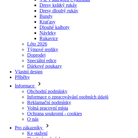
Dresy krátký rukáv
Dresy dlouhý rukáv
Bundy
Kraťasy
Dlouhé kalhoty
Návleky
Rukavice
Léto 2026
Týmové repliky
Doprodej
Speciální edice
Dárkové poukazy
Vlastní design
Příběhy
Informace
Obchodní podmínky
Informace o zpracovávání osobních údajů
Reklamační podmínky
Volná pracovní místa
Ochrana soukromí - cookies
O nás
Pro zákazníky
Ke stažení