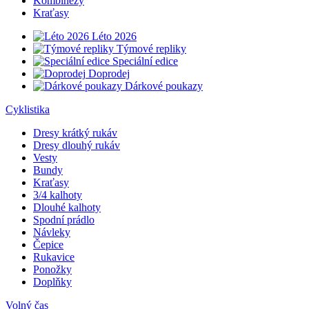
Kombinézy
Kraťasy
Léto 2026
Týmové repliky
Speciální edice
Doprodej
Dárkové poukazy
Cyklistika
Dresy krátký rukáv
Dresy dlouhý rukáv
Vesty
Bundy
Kraťasy
3/4 kalhoty
Dlouhé kalhoty
Spodní prádlo
Návleky
Čepice
Rukavice
Ponožky
Doplňky
Volný čas