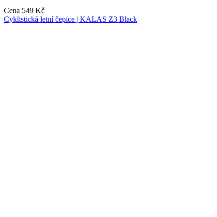
Cena
549 Kč
Cyklistická letní čepice | KALAS Z3 Black
Léto
Léto
Vyberte velikost:
51-54
54-57
57-60
Do košíku
Nejprve vyberte variantu
Cyklistická letní čepice | KALAS Z3
Black
Cena
549 Kč
Cyklistická letní čepice | KALAS Z3 Brick