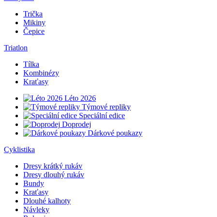
Trička
Mikiny
Čepice
Triatlon
Tílka
Kombinézy
Kraťasy
Léto 2026
Týmové repliky
Speciální edice
Doprodej
Dárkové poukazy
Cyklistika
Dresy krátký rukáv
Dresy dlouhý rukáv
Bundy
Kraťasy
Dlouhé kalhoty
Návleky