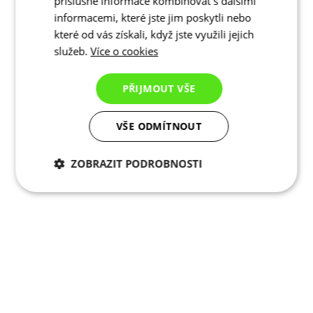
příslušné informace kombinovat s dalšími
informacemi, které jste jim poskytli nebo
které od vás získali, když jste využili jejich
služeb.
Více o cookies
PŘIJMOUT VŠE
VŠE ODMÍTNOUT
ZOBRAZIT PODROBNOSTI
Nezbytně nutné
Analytické
cookies
cookies
Marketingové
Funkční cookies
cookies