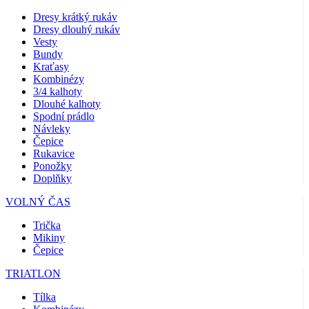
Dresy krátký rukáv
Dresy dlouhý rukáv
Vesty
Bundy
Kraťasy
Kombinézy
3/4 kalhoty
Dlouhé kalhoty
Spodní prádlo
Návleky
Čepice
Rukavice
Ponožky
Doplňky
VOLNÝ ČAS
Trička
Mikiny
Čepice
TRIATLON
Tílka