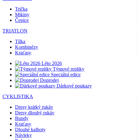
Trička
Mikiny
Čepice
TRIATLON
Tílka
Kombinézy
Kraťasy
Léto 2026
Týmové repliky
Speciální edice
Doprodej
Dárkové poukazy
CYKLISTIKA
Dresy krátký rukáv
Dresy dlouhý rukáv
Bundy
Kraťasy
Dlouhé kalhoty
Návleky