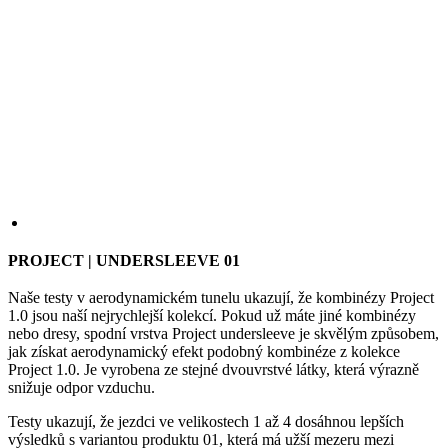
PROJECT | UNDERSLEEVE 01
Naše testy v aerodynamickém tunelu ukazují, že kombinézy Project
1.0 jsou naší nejrychlejší kolekcí. Pokud už máte jiné kombinézy
nebo dresy, spodní vrstva Project undersleeve je skvělým způsobem,
jak získat aerodynamický efekt podobný kombinéze z kolekce
Project 1.0. Je vyrobena ze stejné dvouvrstvé látky, která výrazně
snižuje odpor vzduchu.
Testy ukazují, že jezdci ve velikostech 1 až 4 dosáhnou lepších
výsledků s variantou produktu 01, která má užší mezeru mezi
svislými liniemi látky, zatímco jezdci s velikostí 5 a vyšší získají
aerodynamickou výhodu s variantou 02, která má širší mezeru mezi
svislými liniemi dvouvrstvé látky.
VELIKOST