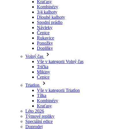
Návleky
Čepice
Rukavice
Ponožky
Doplňky
Volný čas
Vše v kategorii Volný čas
Trička
Mikiny
Čepice
Triatlon
Vše v kategorii Triatlon
Tílka
Kombinézy
Kraťasy
Léto 2026
Týmové repliky
Speciální edice
Doprodej
Dárkové poukazy
Ženy
Vše v kategorii Ženy
Cyklistika