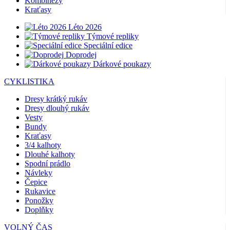
Kombinézy
Kraťasy
Léto 2026
Týmové repliky
Speciální edice
Doprodej
Dárkové poukazy
CYKLISTIKA
Dresy krátký rukáv
Dresy dlouhý rukáv
Vesty
Bundy
Kraťasy
3/4 kalhoty
Dlouhé kalhoty
Spodní prádlo
Návleky
Čepice
Rukavice
Ponožky
Doplňky
VOLNÝ ČAS