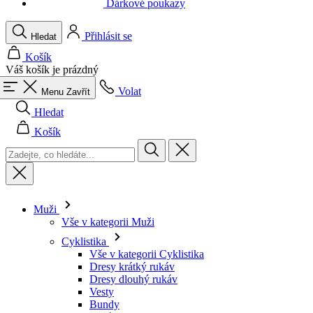
Váš košík je prázdný
Volat
Menu
Zavřít
Hledat
Košík
Muži
Vše v kategorii Muži
Cyklistika
Vše v kategorii Cyklistika
Dresy krátký rukáv
Dresy dlouhý rukáv
Vesty
Bundy
Kraťasy
Kombinézy
3/4 kalhoty
Dlouhé kalhoty
Spodní prádlo