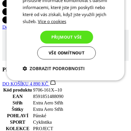
příslušné informace kombinovat s dalšími
Detail produktu
informacemi, které jste jim poskytli nebo
které od vás získali, když jste využili jejich
služeb.
Více o cookies
PŘIJMOUT VŠE
PROJECT | UNDERSLEEVE 01
VŠE ODMÍTNOUT
DO KOŠÍKU
4 890 KČ
Kód produktu
9706-161X--10
ZOBRAZIT PODROBNOSTI
EAN
8591851488090
Střih
Extra Aero Střih
Nezbytně nutné
Analytické
Štítky
Extra Aero Střih
cookies
cookies
POHLAVÍ
Pánské
SPORT
Cyklistika
KOLEKCE
PROJECT
Marketingové
Funkční cookies
Velikost
2+
cookies
Alternativní produkty
BASE Z1 | Triko bez rukávů MicroMesh | bílé