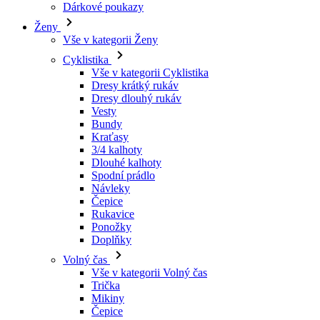
Vše v kategorii Cyklistika
Dresy krátký rukáv
Dresy dlouhý rukáv
Vesty
Bundy
Kraťasy
3/4 kalhoty
Dlouhé kalhoty
Spodní prádlo
Návleky
Čepice
Rukavice
Ponožky
Doplňky
Volný čas
Vše v kategorii Volný čas
Trička
Mikiny
Čepice
Triatlon
Vše v kategorii Triatlon
Tílka
Kombinézy