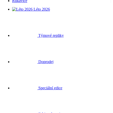
Rukavice
Léto 2026
Týmové repliky
Doprodej
Speciální edice
Dárkové poukazy
Přihlásit se
Hledat
Košík