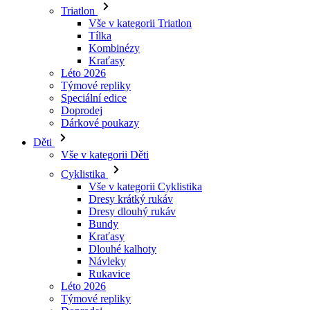
Kraťasy
Léto 2026
Týmové repliky
Speciální edice
Doprodej
Dárkové poukazy
Děti
Vše v kategorii Děti
Cyklistika
Vše v kategorii Cyklistika
Dresy krátký rukáv
Dresy dlouhý rukáv
Bundy
Kraťasy
Dlouhé kalhoty
Návleky
Rukavice
Léto 2026
Týmové repliky
Doprodej
Speciální edice
Dárkové poukazy
Vlastní design
Příběhy