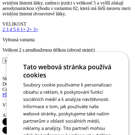
2
3
4
5
6
1+
2+
3+
Vybraná varianta
Velikost 2 s prodlouženou délkou (obvod stejný)
tabulka velikostí
Skladem 3 ks
k expedici do 1 dne
Doručení zdarma
Cena
4 890 Kč
Tato webová stránka používá
PŘIDAT DO KOŠÍKU
cookies
VLASTNOSTI PRODUKTU
Soubory cookie používáme k personalizaci
AERODYNAMIKA
obsahu a reklam, k poskytování funkcí
sociálních médií a k analýze návštěvnosti.
Informace o tom, jak používáte naše
webové stránky, poskytujeme také našim
partnerům v oblasti sociálních médií,
reklamy a analýzy. Tito partneři mohou