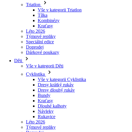
Kraťasy
Léto 2026
Týmové repliky
Speciální edice
Doprodej
Dárkové poukazy
Děti
Vše v kategorii Děti
Cyklistika
Vše v kategorii Cyklistika
Dresy krátký rukáv
Dresy dlouhý rukáv
Bundy
Kraťasy
Dlouhé kalhoty
Návleky
Rukavice
Léto 2026
Týmové repliky
Doprodej
Speciální edice
Dárkové poukazy
Vlastní design
Příběhy