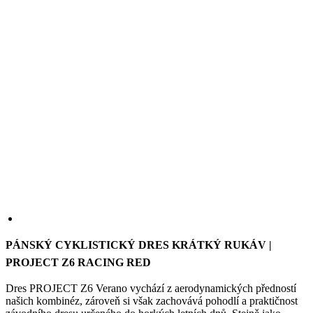
PÁNSKÝ CYKLISTICKÝ DRES KRÁTKÝ RUKÁV |
PROJECT Z6 RACING RED
Dres PROJECT Z6 Verano vychází z aerodynamických předností
našich kombinéz, zároveň si však zachovává pohodlí a praktičnost
závodního dresu určeného do horkých letních dnů. Stejně jako
kombinéza PROJECT RR Verano je vyroben z technicky vyspělých
materiálů, které zaručují vysokou prodyšnost, aerodynamickou
účinnost a precizní střih.