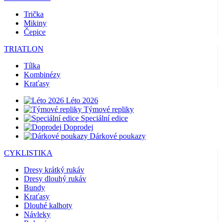
Trička
Mikiny
Čepice
TRIATLON
Tílka
Kombinézy
Kraťasy
Léto 2026
Týmové repliky
Speciální edice
Doprodej
Dárkové poukazy
CYKLISTIKA
Dresy krátký rukáv
Dresy dlouhý rukáv
Bundy
Kraťasy
Dlouhé kalhoty
Návleky