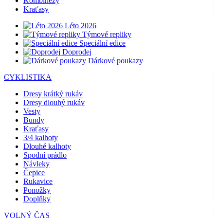
Kombinézy
Kraťasy
Léto 2026
Týmové repliky
Speciální edice
Doprodej
Dárkové poukazy
CYKLISTIKA
Dresy krátký rukáv
Dresy dlouhý rukáv
Vesty
Bundy
Kraťasy
3/4 kalhoty
Dlouhé kalhoty
Spodní prádlo
Návleky
Čepice
Rukavice
Ponožky
Doplňky
VOLNÝ ČAS