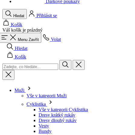
Váš košík je prázdný
Volat
Menu
Zavřít
Hledat
Košík
Muži
Vše v kategorii Muži
Cyklistika
Vše v kategorii Cyklistika
Dresy krátký rukáv
Dresy dlouhý rukáv
Vesty
Bundy
Kraťasy
Kombinézy
3/4 kalhoty
Dlouhé kalhoty
Spodní prádlo