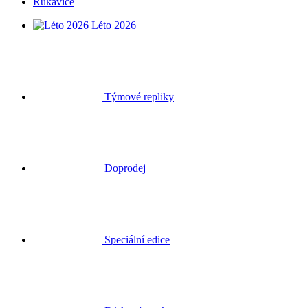
Rukavice
Léto 2026
Týmové repliky
Doprodej
Speciální edice
Dárkové poukazy
Přihlásit se
Hledat
Košík