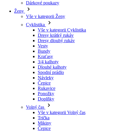
Vše v kategorii Cyklistika
Dresy krátký rukáv
Dresy dlouhý rukáv
Vesty
Bundy
Kraťasy
3/4 kalhoty
Dlouhé kalhoty
Spodní prádlo
Návleky
Čepice
Rukavice
Ponožky
Doplňky
Volný čas
Vše v kategorii Volný čas
Trička
Mikiny
Čepice
Triatlon
Vše v kategorii Triatlon
Tílka
Kombinézy