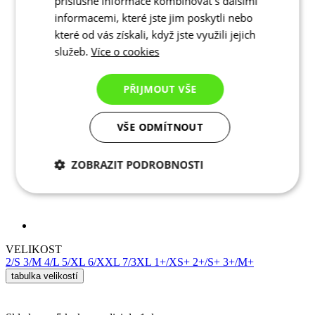
příslušné informace kombinovat s dalšími
informacemi, které jste jim poskytli nebo
které od vás získali, když jste využili jejich
služeb.
Více o cookies
PŘIJMOUT VŠE
VŠE ODMÍTNOUT
ZOBRAZIT PODROBNOSTI
VELIKOST
Nezbytně nutné
Analytické
2/S
3/M
4/L
5/XL
6/XXL
7/3XL
1+/XS+
2+/S+
3+/M+
cookies
cookies
tabulka velikostí
Skladem > 5 ks
k expedici do 1 dne
Marketingové
Funkční cookies
Doručení zdarma
cookies
Cena
4 490 Kč
PŘIDAT DO KOŠÍKU