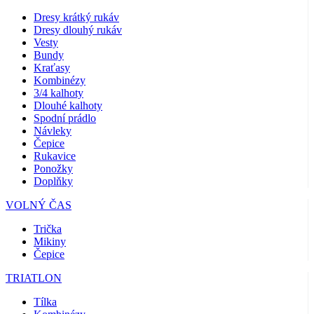
Dresy krátký rukáv
Dresy dlouhý rukáv
Vesty
Bundy
Kraťasy
Kombinézy
3/4 kalhoty
Dlouhé kalhoty
Spodní prádlo
Návleky
Čepice
Rukavice
Ponožky
Doplňky
VOLNÝ ČAS
Trička
Mikiny
Čepice
TRIATLON
Tílka