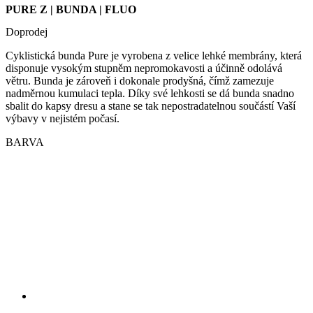
we
disponuje vysokým stupněm nepromokavosti a účinně odolává
str
větru. Bunda je zároveň i dokonale prodyšná, čímž zamezuje
sle
nadměrnou kumulaci tepla. Díky své lehkosti se dá bunda snadno
pou
sbalit do kapsy dresu a stane se tak nepostradatelnou součástí Vaší
zlep
uži
výbavy v nejistém počasí.
zku
BARVA
laravel_session
1 den
Int
Laravel LLC
pou
www.kalas.cz
lar
k id
ins
pro
Google
Privacy Policy
_ga_LNVEC3WE5Q
.kalas.cz
1 rok 1
měsíc
__cf_bm
29 minut
Ten
Cloudflare
49 sekund
coo
Inc.
pou
.heureka.group
roz
lid
To 
pří
byl
pod
pla
o p
jeji
we
str