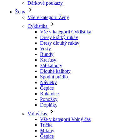
Vše v kategorii Cyklistika
Dresy krátký rukáv
Dresy dlouhý rukáv
Vesty
Bundy
Kraťasy
3/4 kalhoty
Dlouhé kalhoty
Spodní prádlo
Návleky
Čepice
Rukavice
Ponožky
Doplňky
Volný čas
Vše v kategorii Volný čas
Trička
Mikiny
Čepice
Triatlon
Vše v kategorii Triatlon
Tílka
Kombinézy