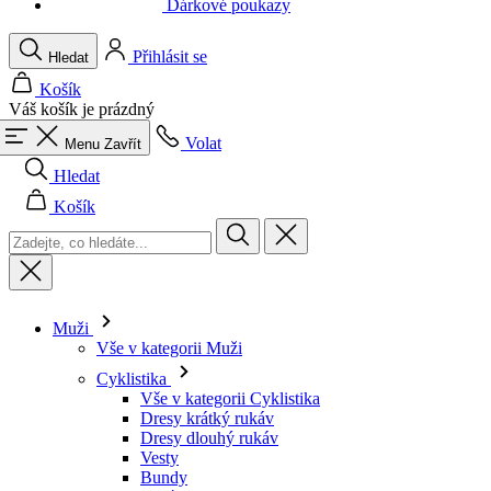
Váš košík je prázdný
Volat
Menu
Zavřít
Hledat
Košík
Muži
Vše v kategorii Muži
Cyklistika
Vše v kategorii Cyklistika
Dresy krátký rukáv
Dresy dlouhý rukáv
Vesty
Bundy
Kraťasy
Kombinézy
3/4 kalhoty
Dlouhé kalhoty
Spodní prádlo