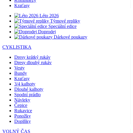
Kombinézy
Kraťasy
Léto 2026
Týmové repliky
Speciální edice
Doprodej
Dárkové poukazy
CYKLISTIKA
Dresy krátký rukáv
Dresy dlouhý rukáv
Vesty
Bundy
Kraťasy
3/4 kalhoty
Dlouhé kalhoty
Spodní prádlo
Návleky
Čepice
Rukavice
Ponožky
Doplňky
VOLNÝ ČAS