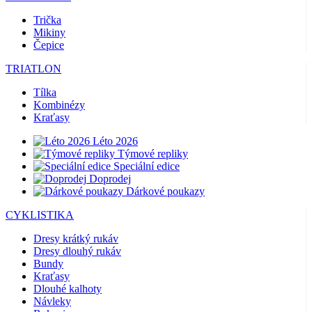
Trička
Mikiny
Čepice
TRIATLON
Tílka
Kombinézy
Kraťasy
Léto 2026
Týmové repliky
Speciální edice
Doprodej
Dárkové poukazy
CYKLISTIKA
Dresy krátký rukáv
Dresy dlouhý rukáv
Bundy
Kraťasy
Dlouhé kalhoty
Návleky