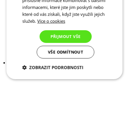
příslušné informace kombinovat s dalšími
informacemi, které jste jim poskytli nebo
které od vás získali, když jste využili jejich
služeb.
Více o cookies
PŘIJMOUT VŠE
VŠE ODMÍTNOUT
ZOBRAZIT PODROBNOSTI
Nezbytně nutné
Analytické
cookies
cookies
Marketingové
Funkční cookies
cookies