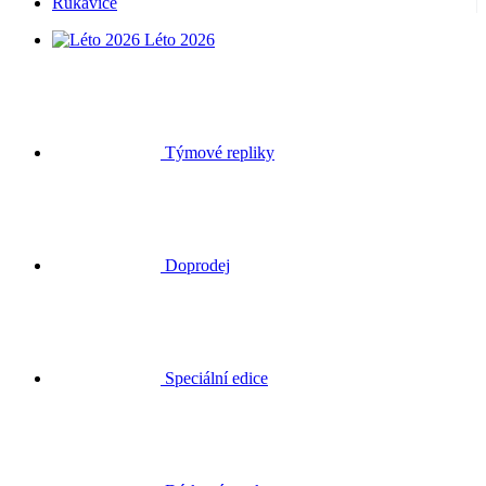
Rukavice
Léto 2026
Týmové repliky
Doprodej
Speciální edice
Dárkové poukazy
Přihlásit se
Hledat
Košík