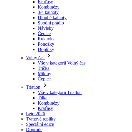
Návleky
Čepice
Rukavice
Ponožky
Doplňky
Volný čas
Vše v kategorii Volný čas
Trička
Mikiny
Čepice
Triatlon
Vše v kategorii Triatlon
Tílka
Kombinézy
Kraťasy
Léto 2026
Týmové repliky
Speciální edice
Doprodej
Dárkové poukazy
Ženy
Vše v kategorii Ženy
Cyklistika