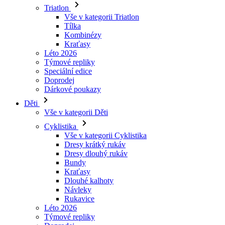
Kraťasy
Léto 2026
Týmové repliky
Speciální edice
Doprodej
Dárkové poukazy
Děti
Vše v kategorii Děti
Cyklistika
Vše v kategorii Cyklistika
Dresy krátký rukáv
Dresy dlouhý rukáv
Bundy
Kraťasy
Dlouhé kalhoty
Návleky
Rukavice
Léto 2026
Týmové repliky
Doprodej
Speciální edice
Dárkové poukazy
Vlastní design
Příběhy