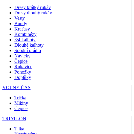
Dresy krátký rukáv
Dresy dlouhý rukáv
Vesty
Bundy
Kraťasy
Kombinézy
3/4 kalhoty
Dlouhé kalhoty
Spodní prádlo
Návleky
Čepice
Rukavice
Ponožky
Doplňky
VOLNÝ ČAS
Trička
Mikiny
Čepice
TRIATLON
Tílka