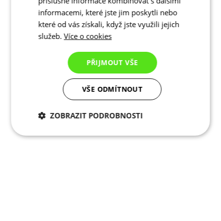
příslušné informace kombinovat s dalšími
informacemi, které jste jim poskytli nebo
které od vás získali, když jste využili jejich
služeb.
Více o cookies
PŘIJMOUT VŠE
VŠE ODMÍTNOUT
ZOBRAZIT PODROBNOSTI
Nezbytně nutné
Analytické
cookies
cookies
Marketingové
Funkční cookies
cookies