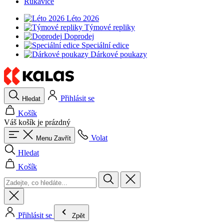
Rukavice
Léto 2026
Týmové repliky
Doprodej
Speciální edice
Dárkové poukazy
Přihlásit se
Hledat
Košík
Váš košík je prázdný
Volat
Menu
Zavřít
Hledat
Košík
Přihlásit se
Zpět