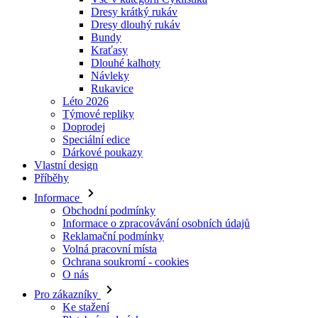
Dresy krátký rukáv
Dresy dlouhý rukáv
Bundy
Kraťasy
Dlouhé kalhoty
Návleky
Rukavice
Léto 2026
Týmové repliky
Doprodej
Speciální edice
Dárkové poukazy
Vlastní design
Příběhy
Informace
Obchodní podmínky
Informace o zpracovávání osobních údajů
Reklamační podmínky
Volná pracovní místa
Ochrana soukromí - cookies
O nás
Pro zákazníky
Ke stažení