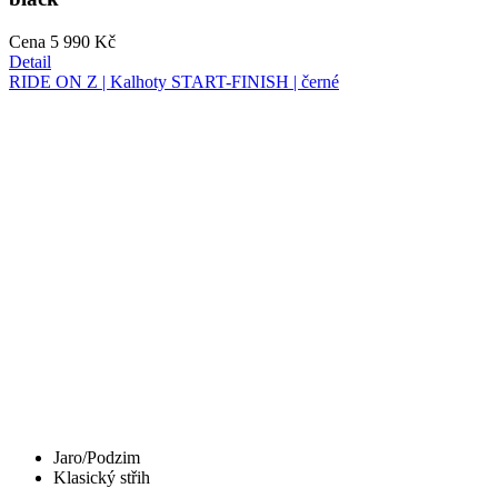
Jaro/Podzim
Klasický střih
RIDE ON Z | Kalhoty START-FINISH | černé
Cena
1 990 Kč
Detail
Pánské zateplené cyklistické kalhoty se šlemi | MOTION Z6
PureBlack