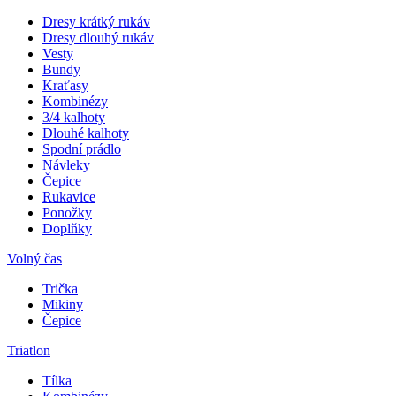
Dresy krátký rukáv
Dresy dlouhý rukáv
Vesty
Bundy
Kraťasy
Kombinézy
3/4 kalhoty
Dlouhé kalhoty
Spodní prádlo
Návleky
Čepice
Rukavice
Ponožky
Doplňky
Volný čas
Trička
Mikiny
Čepice
Triatlon
Tílka