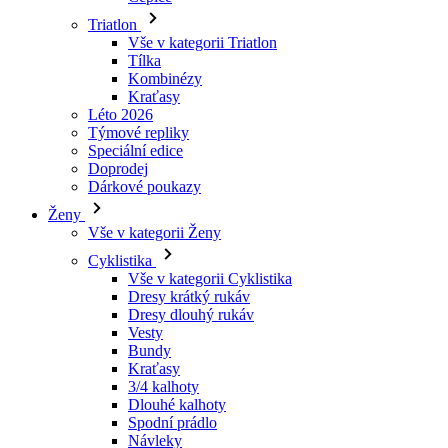
Triatlon
Vše v kategorii Triatlon
Tílka
Kombinézy
Kraťasy
Léto 2026
Týmové repliky
Speciální edice
Doprodej
Dárkové poukazy
Ženy
Vše v kategorii Ženy
Cyklistika
Vše v kategorii Cyklistika
Dresy krátký rukáv
Dresy dlouhý rukáv
Vesty
Bundy
Kraťasy
3/4 kalhoty
Dlouhé kalhoty
Spodní prádlo
Návleky