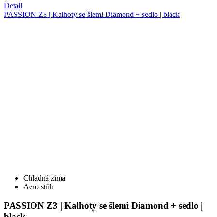
Chladná zima
Aero střih
PASSION Z3 | Kalhoty se šlemi Diamond + sedlo |
black
Cena
5 990 Kč
Detail
RIDE ON Z | Kalhoty START-FINISH | černé