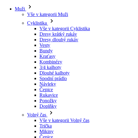
Muži
Vše v kategorii Muži
Cyklistika
Vše v kategorii Cyklistika
Dresy krátký rukáv
Dresy dlouhý rukáv
Vesty
Bundy
Kraťasy
Kombinézy
3/4 kalhoty
Dlouhé kalhoty
Spodní prádlo
Návleky
Čepice
Rukavice
Ponožky
Doplňky
Volný čas
Vše v kategorii Volný čas
Trička
Mikiny
Čepice