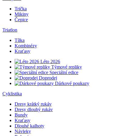
Trička
Mikiny
Čepice
Triatlon
Tílka
Kombinézy
Kraťasy
Léto 2026
Týmové repliky
Speciální edice
Doprodej
Dárkové poukazy
Cyklistika
Dresy krátký rukáv
Dresy dlouhý rukáv
Bundy
Kraťasy
Dlouhé kalhoty
Návleky