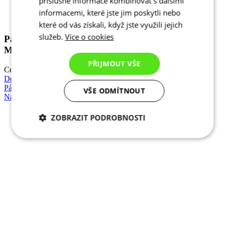
příslušné informace kombinovat s dalšími
informacemi, které jste jim poskytli nebo
které od vás získali, když jste využili jejich
služeb.
Více o cookies
PŘIJMOUT VŠE
VŠE ODMÍTNOUT
ZOBRAZIT PODROBNOSTI
NOVINKA
Jaro/Podzim
Nezbytně nutné
Analytické
Klasický střih
cookies
cookies
Pánské zateplené cyklistické kalhoty se šlemi |
MOTION Z6 NavyBlue
Marketingové
Funkční cookies
Cena
3 690 Kč
cookies
Detail
MOTION Z6 | Zateplené kalhoty se šlemi + ZX sedlo | Pure Black