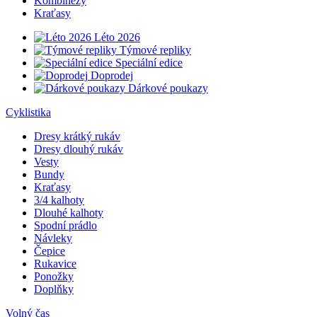
Kombinézy
Kraťasy
Léto 2026
Týmové repliky
Speciální edice
Doprodej
Dárkové poukazy
Cyklistika
Dresy krátký rukáv
Dresy dlouhý rukáv
Vesty
Bundy
Kraťasy
3/4 kalhoty
Dlouhé kalhoty
Spodní prádlo
Návleky
Čepice
Rukavice
Ponožky
Doplňky
Volný čas