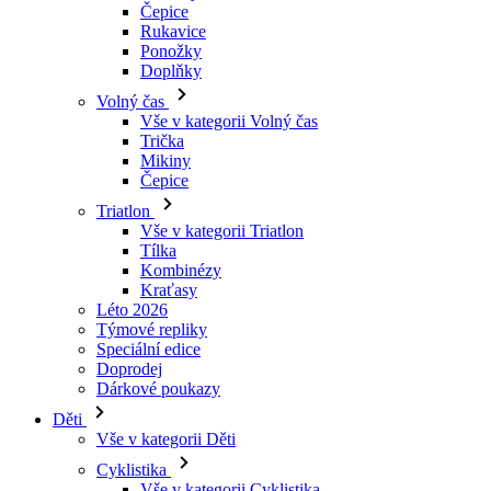
Čepice
Rukavice
Ponožky
Doplňky
Volný čas
Vše v kategorii Volný čas
Trička
Mikiny
Čepice
Triatlon
Vše v kategorii Triatlon
Tílka
Kombinézy
Kraťasy
Léto 2026
Týmové repliky
Speciální edice
Doprodej
Dárkové poukazy
Děti
Vše v kategorii Děti
Cyklistika
Vše v kategorii Cyklistika