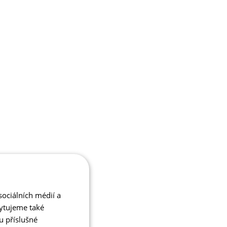
ociálních médií a
kytujeme také
u příslušné