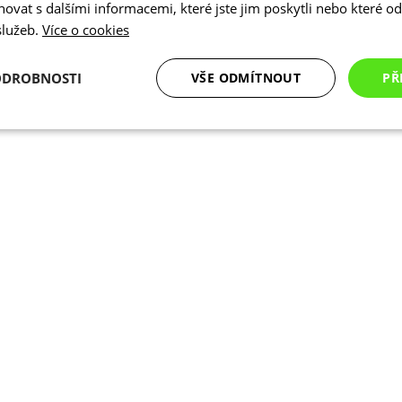
vat s dalšími informacemi, které jste jim poskytli nebo které od 
 služeb.
Více o cookies
ODROBNOSTI
VŠE ODMÍTNOUT
PŘ
é
Analytické
Marketingové
Funkční cookies
cookies
cookies
ookies
Analytické cookies
Marketingové cookies
Funkční cookies
N
ry cookie umožňují základní funkce webových stránek, jako je přihlášení uživatele a
zbytně nutných souborů cookie správně používat.
Poskytovatel
/
Vyprší
Popis
Doména
.kalas.cz
4 týdny 2
Tento cookie se používá k jedinečné identif
dny
mají přístup k webové stránce, aby sledov