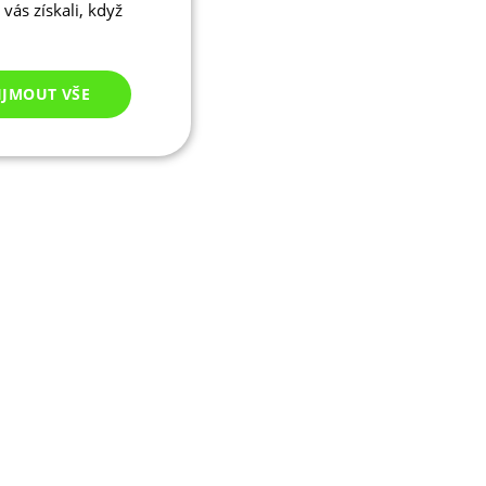
vás získali, když
IJMOUT VŠE
Nezařazené
cookies
ezařazené cookies
 správa účtu. Webové
ikaci zařízení, která
ala používání a