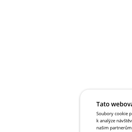
Tato webová
Soubory cookie po
k analýze návště
našim partnerům v