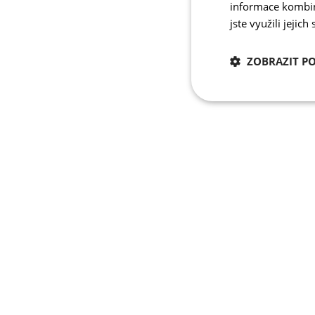
informace kombino
jste využili jejich
ZOBRAZIT P
Nezbytně nutn
cookies
Nezbytně nutné c
Nezbytně nutné soubo
stránky nelze bez ne
Název
udid