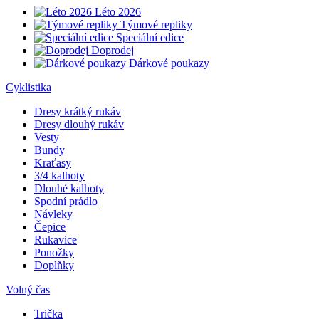
Léto 2026
Týmové repliky
Speciální edice
Doprodej
Dárkové poukazy
Cyklistika
Dresy krátký rukáv
Dresy dlouhý rukáv
Vesty
Bundy
Kraťasy
3/4 kalhoty
Dlouhé kalhoty
Spodní prádlo
Návleky
Čepice
Rukavice
Ponožky
Doplňky
Volný čas
Trička