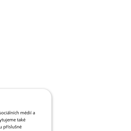
ociálních médií a
kytujeme také
u příslušné