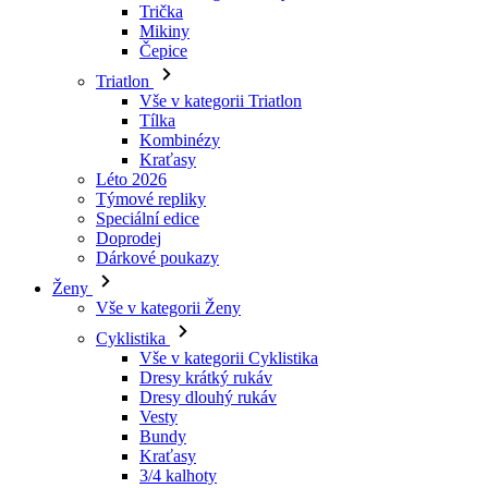
Vše v kategorii Triatlon
Tílka
laravel_session
Kombinézy
Kraťasy
Léto 2026
_ga_LNVEC3WE5Q
Týmové repliky
Speciální edice
__cf_bm
Doprodej
Dárkové poukazy
Ženy
li_gc
Vše v kategorii Ženy
Cyklistika
Vše v kategorii Cyklistika
ipCountry
Dresy krátký rukáv
Dresy dlouhý rukáv
PHPSESSID
Vesty
Bundy
Kraťasy
3/4 kalhoty
Dlouhé kalhoty
Spodní prádlo
CookieScriptConse
Návleky
Čepice
Rukavice