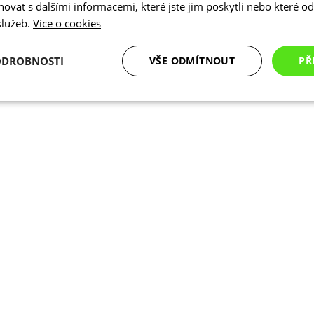
vat s dalšími informacemi, které jste jim poskytli nebo které od 
 služeb.
Více o cookies
ODROBNOSTI
VŠE ODMÍTNOUT
PŘ
é
Analytické
Marketingové
Funkční cookies
cookies
cookies
ookies
Analytické cookies
Marketingové cookies
Funkční cookies
N
ry cookie umožňují základní funkce webových stránek, jako je přihlášení uživatele a
zbytně nutných souborů cookie správně používat.
Poskytovatel
/
Vyprší
Popis
Doména
.kalas.cz
4 týdny 2
Tento cookie se používá k jedinečné identif
dny
mají přístup k webové stránce, aby sledov