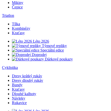
Mikiny
Čepice
Triatlon
Tílka
Kombinézy
Kraťasy
Léto 2026
Týmové repliky
Speciální edice
Doprodej
Dárkové poukazy
Cyklistika
Dresy krátký rukáv
Dresy dlouhý rukáv
Bundy
Kraťasy
Dlouhé kalhoty
Návleky
Rukavice