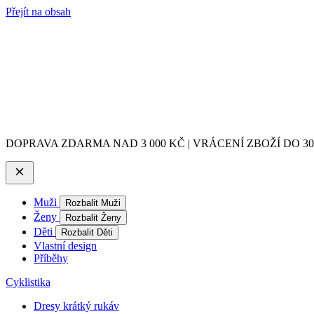
Přejít na obsah
DOPRAVA ZDARMA NAD 3 000 KČ | VRÁCENÍ ZBOŽÍ DO 3
Muži
Rozbalit Muži
Ženy
Rozbalit Ženy
Děti
Rozbalit Děti
Vlastní design
Příběhy
Cyklistika
Dresy krátký rukáv