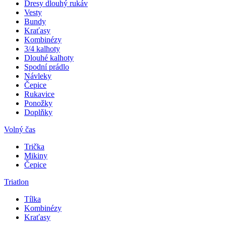
Dresy dlouhý rukáv
Vesty
Bundy
Kraťasy
Kombinézy
3/4 kalhoty
Dlouhé kalhoty
Spodní prádlo
Návleky
Čepice
Rukavice
Ponožky
Doplňky
Volný čas
Trička
Mikiny
Čepice
Triatlon
Tílka
Kombinézy
Kraťasy