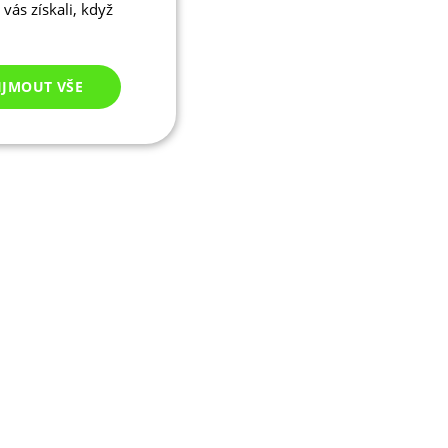
vás získali, když
IJMOUT VŠE
Nezařazené
cookies
ezařazené cookies
 správa účtu. Webové
ikaci zařízení, která
ala používání a