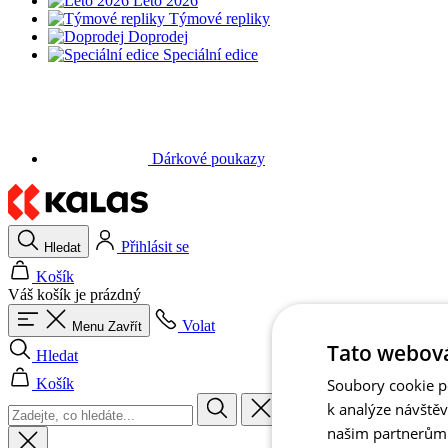
Léto 2026
Týmové repliky
Doprodej
Speciální edice
Dárkové poukazy
Přihlásit se
Hledat
Košík
Váš košík je prázdný
Volat
Menu
Zavřít
Hledat
Košík
Tato webová
Soubory cookie po
Přihlásit se
Zpět
k analýze návště
našim partnerům v
Muži