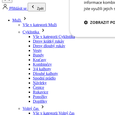
informace kombino
Vše v kategorii Muži
jste využili jejich
Cyklistika
Vše v kategorii Cyklistika
Dresy krátký rukáv
ZOBRAZIT P
Dresy dlouhý rukáv
Vesty
Bundy
Kraťasy
Nezbytně nutn
cookies
Kombinézy
3/4 kalhoty
Dlouhé kalhoty
Spodní prádlo
Návleky
Čepice
Rukavice
Ponožky
Nezbytně nutné c
Doplňky
Volný čas
Nezbytně nutné soubo
Vše v kategorii Volný čas
stránky nelze bez ne
Trička
Mikiny
Název
Čepice
udid
Triatlon