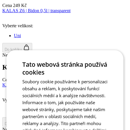
Cena
249 Kč
KALAS Z6 | Bidon 0,5l | transparent
Vyberte velikost:
Uni
Do košíku
Nejprve vyberte variantu
Tato webová stránka používá
KALAS Z6 | Bidon 0,5l | transparent
cookies
Cena
249 Kč
Soubory cookie používáme k personalizaci
KALAS Z6 | Bidon 0,5l | černý
obsahu a reklam, k poskytování funkcí
sociálních médií a k analýze návštěvnosti.
Vyberte velikost:
Informace o tom, jak používáte naše
webové stránky, poskytujeme také našim
Uni
partnerům v oblasti sociálních médií,
reklamy a analýzy. Tito partneři mohou
Do košíku
Nejprve vyberte variantu