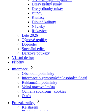
Dresy krátký rukáv
Dresy dlouhý rukáv
Bundy
Kraťasy
Dlouhé kalhoty
Návleky
Rukavice
Léto 2026
Týmové repliky
Doprodej
Speciální edice
Dárkové poukazy
Vlastní design
Příběhy
Informace
Obchodní podmínky
Informace o zpracovávání osobních údajů
Reklamační podmínky
Volná pracovní místa
Ochrana soukromí - cookies
O nás
Pro zákazníky
Ke stažení