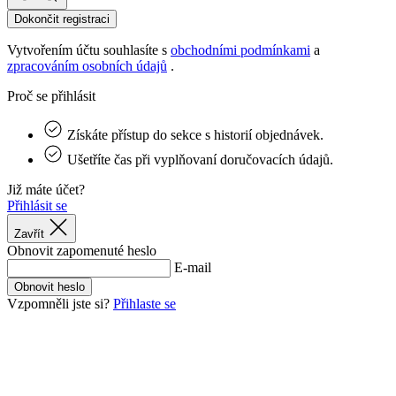
pr
rela
Dokončit registraci
uži
Obv
Vytvořením účtu souhlasíte s
obchodními podmínkami
a
jed
ná
zpracováním osobních údajů
.
vyg
čísl
Proč se přihlásit
pou
být
pro
Získáte přístup do sekce s historií objednávek.
ale
pří
Ušetříte čas při vyplňovaní doručovacích údajů.
udr
při
sta
Již máte účet?
mez
Přihlásit se
str
Zavřít
CookieScriptConsent
5 měsíců
Ten
CookieScript
Obnovit zapomenuté heslo
4 týdny
coo
.kalas.cz
pou
E-mail
Coo
Obnovit heslo
Scr
zap
Vzpomněli jste si?
Přihlaste se
pře
sou
sou
coo
náv
Je 
ban