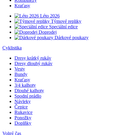
Kombinézy
Kraťasy
Léto 2026
Týmové repliky
Speciální edice
Doprodej
Dárkové poukazy
Cyklistika
Dresy krátký rukáv
Dresy dlouhý rukáv
Vesty
Bundy
Kraťasy
3/4 kalhoty
Dlouhé kalhoty
Spodní prádlo
Návleky
Čepice
Rukavice
Ponožky
Doplňky
Volný čas