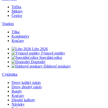
Trička
Mikiny
Čepice
Triatlon
Tílka
Kombinézy
Kraťasy
Léto 2026
Týmové repliky
Speciální edice
Doprodej
Dárkové poukazy
Cyklistika
Dresy krátký rukáv
Dresy dlouhý rukáv
Bundy
Kraťasy
Dlouhé kalhoty
Návleky