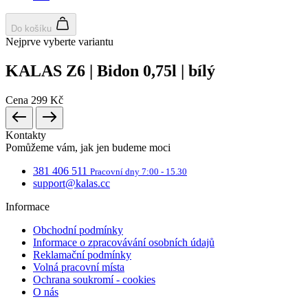
Nezařazené cookies
Do košíku
Nejprve vyberte variantu
KALAS Z6 | Bidon 0,75l | bílý
Cena
299 Kč
Nezbytně nutné cookies
Analytické cookies
Marketingové cookies
Funkční cookies
Kontakty
Nezařazené cookies
Pomůžeme vám, jak jen budeme moci
381 406 511
Pracovní dny 7:00 - 15.30
Nezbytně nutné soubory cookie umožňují základní
support@kalas.cc
funkce webových stránek, jako je přihlášení
uživatele a správa účtu. Webové stránky nelze bez
nezbytně nutných souborů cookie správně používat.
Informace
Poskytovatel
/
Obchodní podmínky
Název
Vyprší
Pop
Doména
Informace o zpracovávání osobních údajů
Reklamační podmínky
udid
.kalas.cz
4 týdny 2
Ten
dny
se 
Volná pracovní místa
jed
Ochrana soukromí - cookies
iden
O nás
zaří
maj