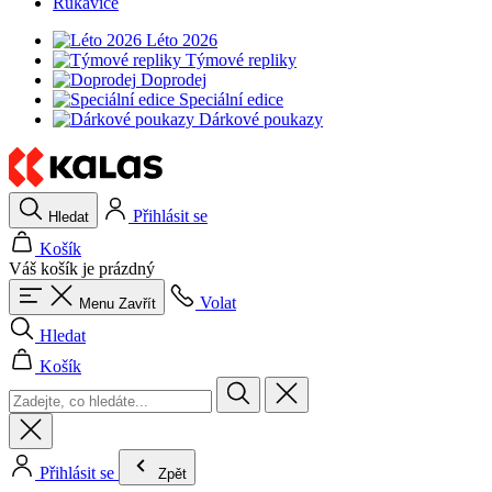
Rukavice
Léto 2026
Týmové repliky
Doprodej
Speciální edice
Dárkové poukazy
Přihlásit se
Hledat
Košík
Váš košík je prázdný
Volat
Menu
Zavřít
Hledat
Košík
Přihlásit se
Zpět