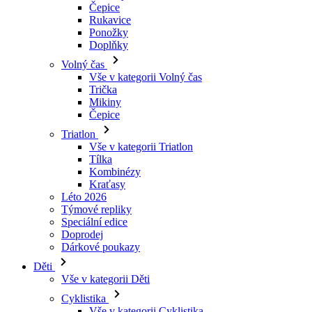
Čepice
Rukavice
Ponožky
Doplňky
Volný čas
Vše v kategorii Volný čas
Trička
Mikiny
Čepice
Triatlon
Vše v kategorii Triatlon
Tílka
Kombinézy
Kraťasy
Léto 2026
Týmové repliky
Speciální edice
Doprodej
Dárkové poukazy
Děti
Vše v kategorii Děti
Cyklistika
Vše v kategorii Cyklistika