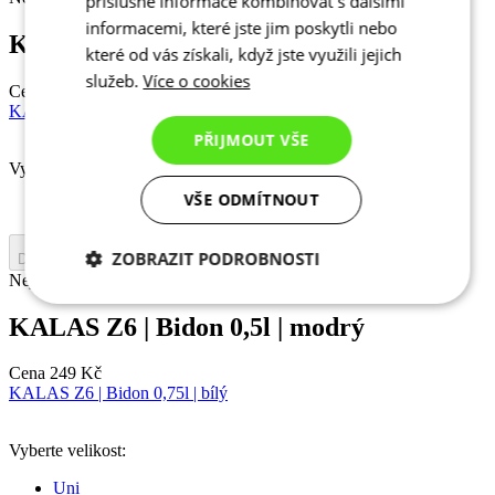
příslušné informace kombinovat s dalšími
informacemi, které jste jim poskytli nebo
KALAS Z6 | Bidon 0,5l | černý
které od vás získali, když jste využili jejich
služeb.
Více o cookies
Cena
249 Kč
KALAS Z6 | Bidon 0,5l | modrý
PŘIJMOUT VŠE
Vyberte velikost:
VŠE ODMÍTNOUT
Uni
ZOBRAZIT PODROBNOSTI
Do košíku
Nejprve vyberte variantu
Nezbytně nutné
Analytické
KALAS Z6 | Bidon 0,5l | modrý
cookies
cookies
Cena
249 Kč
KALAS Z6 | Bidon 0,75l | bílý
Marketingové
Funkční cookies
cookies
Vyberte velikost:
Uni