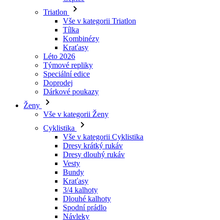
Triatlon
Vše v kategorii Triatlon
Tílka
Kombinézy
Kraťasy
Léto 2026
Týmové repliky
Speciální edice
Doprodej
Dárkové poukazy
Ženy
Vše v kategorii Ženy
Cyklistika
Vše v kategorii Cyklistika
Dresy krátký rukáv
Dresy dlouhý rukáv
Vesty
Bundy
Kraťasy
3/4 kalhoty
Dlouhé kalhoty
Spodní prádlo
Návleky