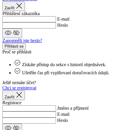
Zavřít
li_gc
5 měsíců
Pou
LinkedIn
4 týdny
ukl
Corporation
Přihlášení zákazníka
sou
.linkedin.com
E-mail
hos
pou
Heslo
coo
jin
pod
Zapomněli jste heslo?
úče
Přihlásit se
ipCountry
www.kalas.cz
1 rok
Pou
Proč se přihlásit
ukl
uži
zák
Získáte přístup do sekce s historií objednávek.
IP 
usn
Ušetříte čas při vyplňovaní doručovacích údajů.
lok
tra
slu
Ještě nemáte účet?
Chci se registrovat
PHPSESSID
Zavřením
Coo
PHP.net
prohlížeče
gen
www.kalas.cz
Zavřít
apl
zal
Registrace
jaz
Jméno a příjmení
Tot
E-mail
uni
ide
Heslo
pou
udr