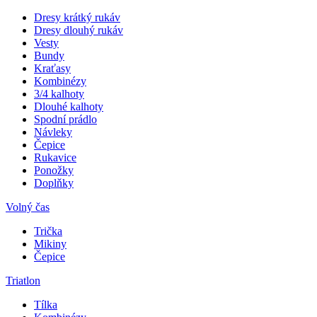
Dresy krátký rukáv
Dresy dlouhý rukáv
Vesty
Bundy
Kraťasy
Kombinézy
3/4 kalhoty
Dlouhé kalhoty
Spodní prádlo
Návleky
Čepice
Rukavice
Ponožky
Doplňky
Volný čas
Trička
Mikiny
Čepice
Triatlon
Tílka