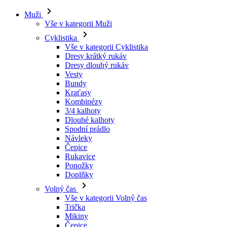
Muži
Vše v kategorii Muži
Cyklistika
Vše v kategorii Cyklistika
Dresy krátký rukáv
Dresy dlouhý rukáv
Vesty
Bundy
Kraťasy
Kombinézy
3/4 kalhoty
Dlouhé kalhoty
Spodní prádlo
Návleky
Čepice
Rukavice
Ponožky
Doplňky
Volný čas
Vše v kategorii Volný čas
Trička
Mikiny
Čepice