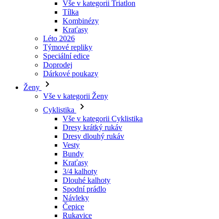
Vše v kategorii Triatlon
Tílka
laravel_session
Kombinézy
Kraťasy
Léto 2026
_ga_LNVEC3WE5Q
Týmové repliky
Speciální edice
__cf_bm
Doprodej
Dárkové poukazy
Ženy
li_gc
Vše v kategorii Ženy
Cyklistika
Vše v kategorii Cyklistika
ipCountry
Dresy krátký rukáv
Dresy dlouhý rukáv
PHPSESSID
Vesty
Bundy
Kraťasy
3/4 kalhoty
Dlouhé kalhoty
Spodní prádlo
CookieScriptConse
Návleky
Čepice
Rukavice