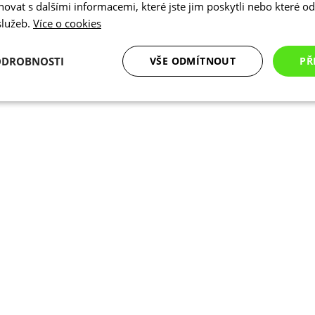
vat s dalšími informacemi, které jste jim poskytli nebo které od 
 služeb.
Více o cookies
ODROBNOSTI
VŠE ODMÍTNOUT
PŘ
é
Analytické
Marketingové
Funkční cookies
cookies
cookies
ookies
Analytické cookies
Marketingové cookies
Funkční cookies
N
ry cookie umožňují základní funkce webových stránek, jako je přihlášení uživatele a
zbytně nutných souborů cookie správně používat.
Poskytovatel
/
Vyprší
Popis
Doména
.kalas.cz
4 týdny 2
Tento cookie se používá k jedinečné identif
dny
mají přístup k webové stránce, aby sledov