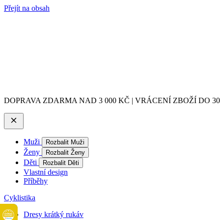
Přejít na obsah
DOPRAVA ZDARMA NAD 3 000 KČ | VRÁCENÍ ZBOŽÍ DO 3
Muži
Rozbalit Muži
Ženy
Rozbalit Ženy
Děti
Rozbalit Děti
Vlastní design
Příběhy
Cyklistika
Dresy krátký rukáv