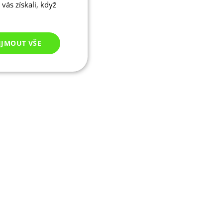
vás získali, když
IJMOUT VŠE
Nezařazené
cookies
ezařazené cookies
 správa účtu. Webové
ikaci zařízení, která
ala používání a