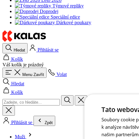
Léto 2026
Týmové repliky
Doprodej
Speciální edice
Dárkové poukazy
Přihlásit se
Hledat
Košík
Váš košík je prázdný
Volat
Menu
Zavřít
Hledat
Košík
Tato webová
Soubory cookie po
Přihlásit se
Zpět
k analýze návště
našim partnerům v
Muži