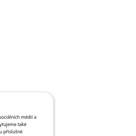
ociálních médií a
kytujeme také
u příslušné