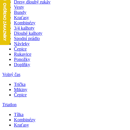
Dresy dlouhý rukáv
Vesty
Bundy
Kraťasy
Kombinézy
3/4 kalhoty
Dlouhé kalhoty
Spodní prádlo
Návleky
Čepice
Rukavice
Ponožky
Doplňky
Volný čas
Trička
Mikiny
Čepice
Triatlon
Tílka
Kombinézy
Kraťasy