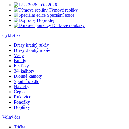
Léto 2026
Týmové repliky
Speciální edice
Doprodej
Dárkové poukazy
Cyklistika
Dresy krátký rukáv
Dresy dlouhý rukáv
Vesty
Bundy
Kraťasy
3/4 kalhoty
Dlouhé kalhoty
Spodní prádlo
Návleky
Čepice
Rukavice
Ponožky
Doplňky
Volný čas
Trička