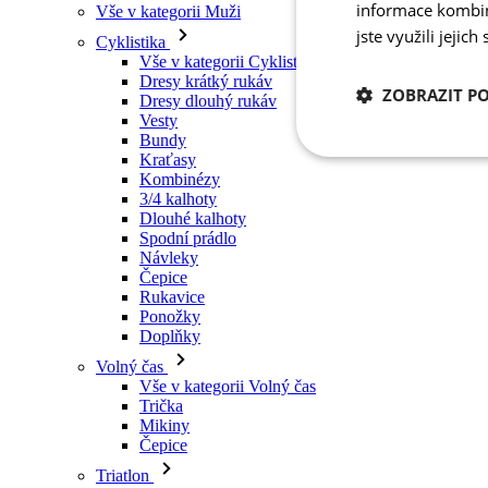
informace kombino
Vše v kategorii Muži
jste využili jejich
Cyklistika
Vše v kategorii Cyklistika
Dresy krátký rukáv
ZOBRAZIT P
Dresy dlouhý rukáv
Vesty
Bundy
Kraťasy
Nezbytně nutn
cookies
Kombinézy
3/4 kalhoty
Dlouhé kalhoty
Spodní prádlo
Návleky
Čepice
Rukavice
Ponožky
Nezbytně nutné c
Doplňky
Volný čas
Nezbytně nutné soubo
Vše v kategorii Volný čas
stránky nelze bez ne
Trička
Mikiny
Název
Čepice
udid
Triatlon