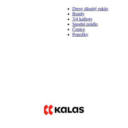
Dresy dlouhý rukáv
Bundy
3/4 kalhoty
Spodní prádlo
Čepice
Ponožky