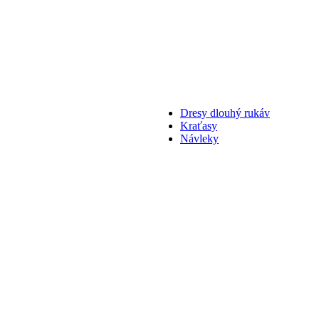
Dresy dlouhý rukáv
Kraťasy
Návleky