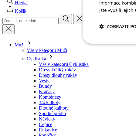
informace kombino
jste využili jejich
Muži
Vše v kategorii Muži
ZOBRAZIT P
Cyklistika
Vše v kategorii Cyklistika
Dresy krátký rukáv
Nezbytně nutn
Dresy dlouhý rukáv
cookies
Vesty
Bundy
Kraťasy
Kombinézy
3/4 kalhoty
Dlouhé kalhoty
Spodní prádlo
Nezbytně nutné c
Návleky
Čepice
Rukavice
Nezbytně nutné soubo
stránky nelze bez ne
Ponožky
Doplňky
Název
Volný čas
Vše v kategorii Volný čas
udid
Trička