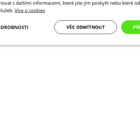
vat s dalšími informacemi, které jste jim poskytli nebo které od 
 služeb.
Více o cookies
ODROBNOSTI
VŠE ODMÍTNOUT
PŘ
é
Analytické
Marketingové
Funkční cookies
cookies
cookies
ookies
Analytické cookies
Marketingové cookies
Funkční cookies
N
ry cookie umožňují základní funkce webových stránek, jako je přihlášení uživatele a
zbytně nutných souborů cookie správně používat.
Poskytovatel
/
Vyprší
Popis
Doména
.kalas.cz
4 týdny 2
Tento cookie se používá k jedinečné identif
dny
mají přístup k webové stránce, aby sledov