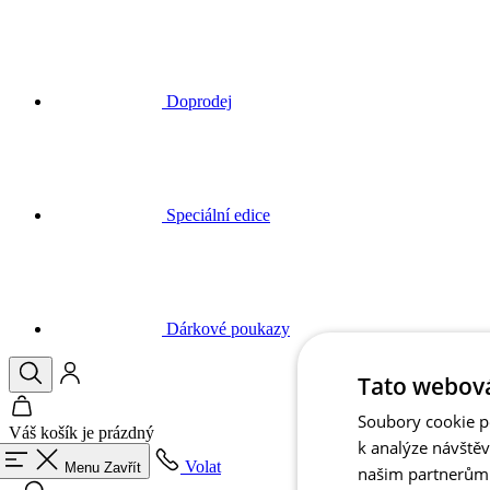
Doprodej
Speciální edice
Dárkové poukazy
Váš košík je prázdný
Volat
Menu
Zavřít
Tato webová
Hledat
Soubory cookie po
Košík
k analýze návště
našim partnerům v