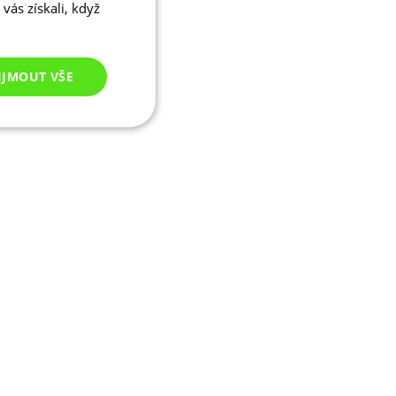
vás získali, když
IJMOUT VŠE
Nezařazené
cookies
ezařazené cookies
 správa účtu. Webové
ikaci zařízení, která
ala používání a