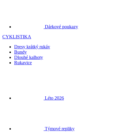
Dárkové poukazy
CYKLISTIKA
Dresy krátký rukáv
Bundy
Dlouhé kalhoty
Rukavice
Léto 2026
Týmové repliky