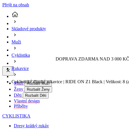
Přejít na obsah
Skladové produkty
Muži
Cyklistika
DOPRAVA ZDARMA NAD 3 000 KČ 
Rukavice
Cyklistické dlouhé rukavice | RIDE ON Z1 Black | Velikost: 8
(
Muži
Rozbalit Muži
Ženy
Rozbalit Ženy
Děti
Rozbalit Děti
Vlastní design
Příběhy
CYKLISTIKA
Dresy krátký rukáv