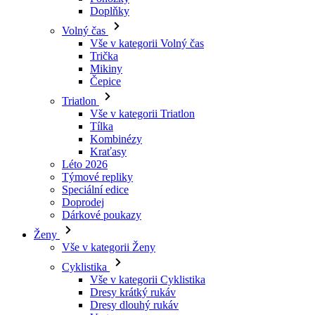
Mikiny
Čepice
laravel_session
Triatlon
Vše v kategorii Triatlon
_ga_LNVEC3WE5Q
Tílka
Kombinézy
__cf_bm
Kraťasy
Léto 2026
Týmové repliky
Speciální edice
li_gc
Doprodej
Dárkové poukazy
ipCountry
Ženy
Vše v kategorii Ženy
PHPSESSID
Cyklistika
Vše v kategorii Cyklistika
Dresy krátký rukáv
Dresy dlouhý rukáv
Vesty
Bundy
CookieScriptConse
Kraťasy
3/4 kalhoty
Dlouhé kalhoty