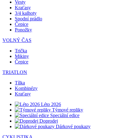
Vesty
Kraťasy
3/4 kalhoty
Spodní prádlo
Čepice
Ponožky
VOLNÝ ČAS
Trička
Mikiny
Čepice
TRIATLON
Tílka
Kombinézy
Kraťasy
Léto 2026
Týmové repliky
Speciální edice
Doprodej
Dárkové poukazy
CYKLISTIKA