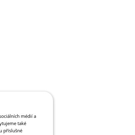
ociálních médií a
kytujeme také
u příslušné