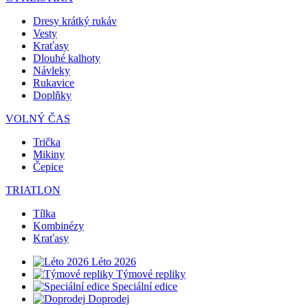
Dresy krátký rukáv
Vesty
Kraťasy
Dlouhé kalhoty
Návleky
Rukavice
Doplňky
VOLNÝ ČAS
Trička
Mikiny
Čepice
TRIATLON
Tílka
Kombinézy
Kraťasy
Léto 2026
Týmové repliky
Speciální edice
Doprodej