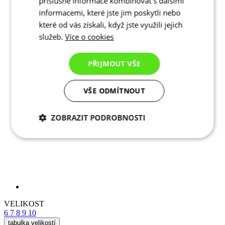
příslušné informace kombinovat s dalšími
informacemi, které jste jim poskytli nebo
které od vás získali, když jste využili jejich
služeb.
Více o cookies
PŘIJMOUT VŠE
VŠE ODMÍTNOUT
ZOBRAZIT PODROBNOSTI
Nezbytně nutné
Analytické
cookies
cookies
VELIKOST
6
7
8
9
10
tabulka velikostí
Marketingové
Funkční cookies
cookies
Skladem > 5 ks
k expedici do 1 dne
Cena
990 Kč