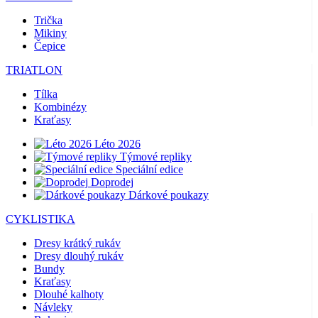
Trička
Mikiny
Čepice
TRIATLON
Tílka
Kombinézy
Kraťasy
Léto 2026
Týmové repliky
Speciální edice
Doprodej
Dárkové poukazy
CYKLISTIKA
Dresy krátký rukáv
Dresy dlouhý rukáv
Bundy
Kraťasy
Dlouhé kalhoty
Návleky