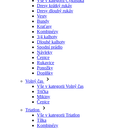
Kraťasy
Kombinézy
3/4 kalhoty
Dlouhé kalhoty
Spodní prádlo
Návleky
Čepice
Rukavice
Ponožky
Doplňky
Volný čas
Vše v kategorii Volný čas
Trička
Mikiny
Čepice
Triatlon
Vše v kategorii Triatlon
Tílka
Kombinézy
Kraťasy
Léto 2026
Týmové repliky
Speciální edice
Doprodej