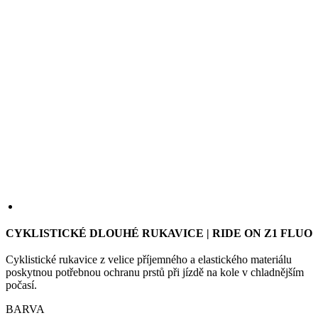
CYKLISTICKÉ DLOUHÉ RUKAVICE | RIDE ON Z1 FLUO
Cyklistické rukavice z velice příjemného a elastického materiálu
poskytnou potřebnou ochranu prstů při jízdě na kole v chladnějším
počasí.
BARVA