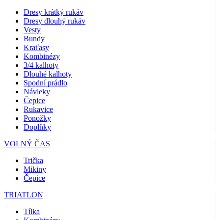
Dresy krátký rukáv
Dresy dlouhý rukáv
Vesty
Bundy
Kraťasy
Kombinézy
3/4 kalhoty
Dlouhé kalhoty
Spodní prádlo
Návleky
Čepice
Rukavice
Ponožky
Doplňky
VOLNÝ ČAS
Trička
Mikiny
Čepice
TRIATLON
Tílka