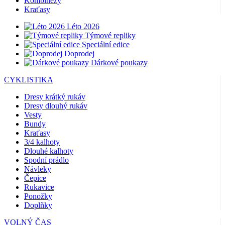
Kombinézy
Kraťasy
Léto 2026
Týmové repliky
Speciální edice
Doprodej
Dárkové poukazy
CYKLISTIKA
Dresy krátký rukáv
Dresy dlouhý rukáv
Vesty
Bundy
Kraťasy
3/4 kalhoty
Dlouhé kalhoty
Spodní prádlo
Návleky
Čepice
Rukavice
Ponožky
Doplňky
VOLNÝ ČAS