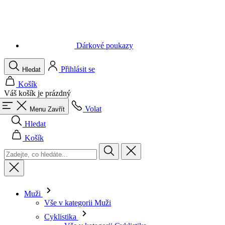
Dárkové poukazy
Přihlásit se
Hledat
Košík
Váš košík je prázdný
Volat
Menu
Zavřít
Hledat
Košík
Muži
Vše v kategorii Muži
Cyklistika
Vše v kategorii Cyklistika
Dresy krátký rukáv
Dresy dlouhý rukáv
Vesty
Bundy