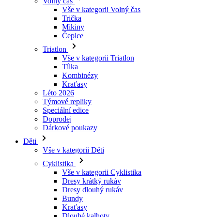
Triatlon
Vše v kategorii Triatlon
Tílka
Kombinézy
Kraťasy
Léto 2026
Týmové repliky
Speciální edice
Doprodej
Dárkové poukazy
Děti
Vše v kategorii Děti
Cyklistika
Vše v kategorii Cyklistika
Dresy krátký rukáv
Dresy dlouhý rukáv
Bundy
Kraťasy
Dlouhé kalhoty
Návleky
Rukavice
Léto 2026
Týmové repliky