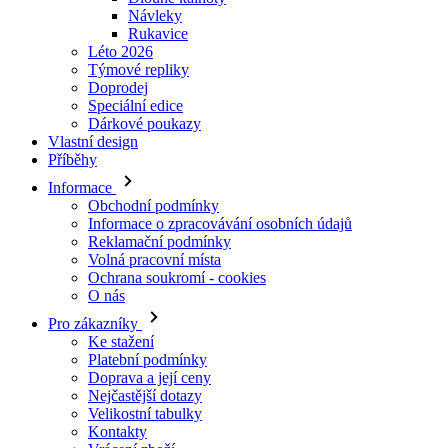
Doprodej
Speciální edice
Dárkové poukazy
Vlastní design
Příběhy
Informace
Obchodní podmínky
Informace o zpracovávání osobních údajů
Reklamační podmínky
Volná pracovní místa
Ochrana soukromí - cookies
O nás
Pro zákazníky
Ke stažení
Platební podmínky
Doprava a její ceny
Nejčastější dotazy
Velikostní tabulky
Kontakty
Vrácení zboží
Přihlásit se