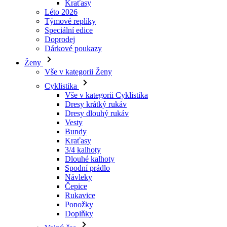
Dárkové poukazy
Ženy
Vše v kategorii Ženy
Cyklistika
Vše v kategorii Cyklistika
Dresy krátký rukáv
Dresy dlouhý rukáv
Vesty
Bundy
Kraťasy
3/4 kalhoty
Dlouhé kalhoty
Spodní prádlo
Návleky
Čepice
Rukavice
Ponožky
Doplňky
Volný čas
Vše v kategorii Volný čas
Trička
Mikiny
Čepice