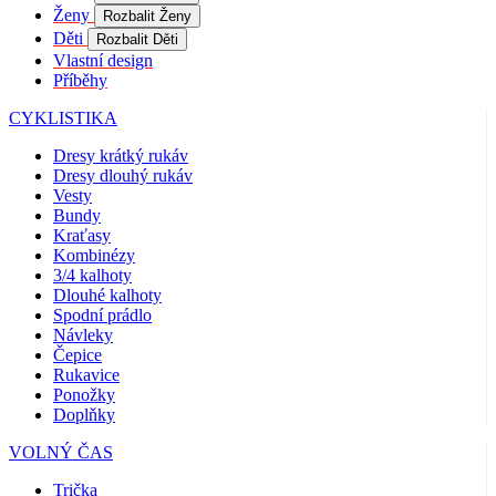
Coo
Ženy
Rozbalit Ženy
Scr
fun
Děti
Rozbalit Děti
spr
Vlastní design
Příběhy
gp_s
.kalas.cz
1 rok 1
Tat
měsíc
pou
spr
CYKLISTIKA
sle
uži
Dresy krátký rukáv
nap
Dresy dlouhý rukáv
we
str
Vesty
obv
Bundy
zac
Kraťasy
uži
sta
Kombinézy
pož
3/4 kalhoty
str
Dlouhé kalhoty
Spodní prádlo
VISITOR_PRIVACY_METADATA
5 měsíců
Ten
YouTube
4 týdny
coo
.youtube.com
Návleky
ukl
Čepice
sou
Rukavice
uži
vol
Ponožky
sou
Doplňky
jeji
s w
VOLNÝ ČAS
Zaz
úda
sou
Trička