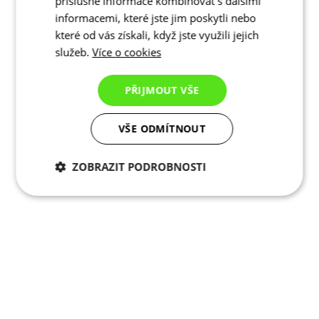
příslušné informace kombinovat s dalšími
informacemi, které jste jim poskytli nebo
které od vás získali, když jste využili jejich
služeb.
Více o cookies
PŘIJMOUT VŠE
VŠE ODMÍTNOUT
ZOBRAZIT PODROBNOSTI
Nezbytně nutné
Analytické
cookies
cookies
Marketingové
Funkční cookies
cookies