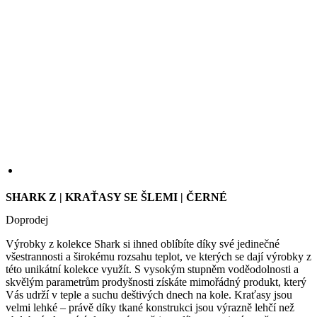
SHARK Z | KRAŤASY SE ŠLEMI | ČERNÉ
Doprodej
Výrobky z kolekce Shark si ihned oblíbíte díky své jedinečné
všestrannosti a širokému rozsahu teplot, ve kterých se dají výrobky z
této unikátní kolekce využít. S vysokým stupněm voděodolnosti a
skvělým parametrům prodyšnosti získáte mimořádný produkt, který
Vás udrží v teple a suchu deštivých dnech na kole. Kraťasy jsou
velmi lehké – právě díky tkané konstrukci jsou výrazně lehčí než
obdobné pletené úplety a zároveň jsou díky tomu i výrazně
odolnější proti oděru.
VELIKOST
2
3
4
5
6
7
1+
2+
3+