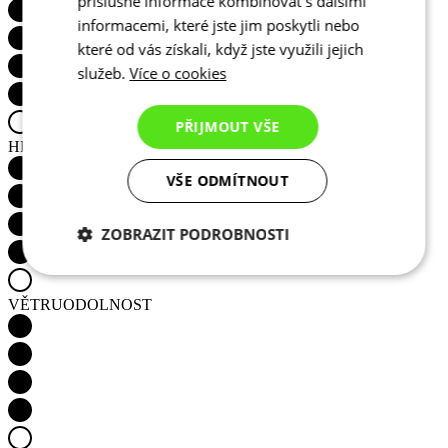
příslušné informace kombinovat s dalšími
informacemi, které jste jim poskytli nebo
které od vás získali, když jste využili jejich
HŘEJIVOST
služeb.
Více o cookies
PŘIJMOUT VŠE
VŠE ODMÍTNOUT
VĚTRUODOLNOST
ZOBRAZIT PODROBNOSTI
Nezbytně nutné
Analytické
cookies
cookies
Marketingové
Funkční cookies
VODĚODOLNOST
cookies