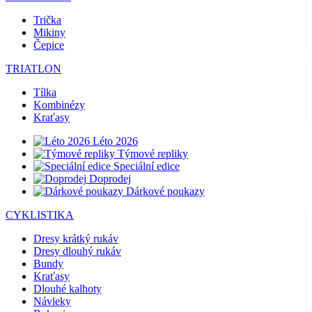
Trička
Mikiny
Čepice
TRIATLON
Tílka
Kombinézy
Kraťasy
Léto 2026
Týmové repliky
Speciální edice
Doprodej
Dárkové poukazy
CYKLISTIKA
Dresy krátký rukáv
Dresy dlouhý rukáv
Bundy
Kraťasy
Dlouhé kalhoty
Návleky