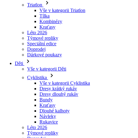
Kraťasy
Léto 2026
Týmové repliky
Speciální edice
Doprodej
Dárkové poukazy
Děti
Vše v kategorii Děti
Cyklistika
Vše v kategorii Cyklistika
Dresy krátký rukáv
Dresy dlouhý rukáv
Bundy
Kraťasy
Dlouhé kalhoty
Návleky
Rukavice
Léto 2026
Týmové repliky
Doprodej
Speciální edice
Dárkové poukazy
Vlastní design
Příběhy