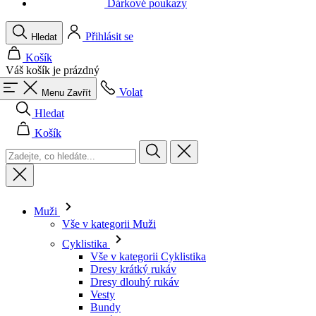
Váš košík je prázdný
Volat
Menu
Zavřít
Hledat
Košík
Muži
Vše v kategorii Muži
Cyklistika
Vše v kategorii Cyklistika
Dresy krátký rukáv
Dresy dlouhý rukáv
Vesty
Bundy
Kraťasy
Kombinézy
3/4 kalhoty
Dlouhé kalhoty
Spodní prádlo