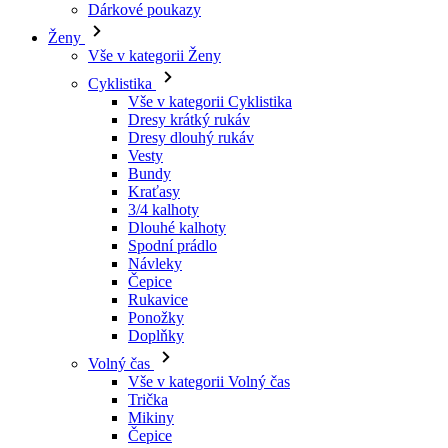
Vše v kategorii Cyklistika
Dresy krátký rukáv
Dresy dlouhý rukáv
Vesty
Bundy
Kraťasy
3/4 kalhoty
Dlouhé kalhoty
Spodní prádlo
Návleky
Čepice
Rukavice
Ponožky
Doplňky
Volný čas
Vše v kategorii Volný čas
Trička
Mikiny
Čepice
Triatlon
Vše v kategorii Triatlon
Tílka
Kombinézy