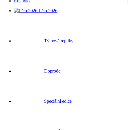
Rukavice
Léto 2026
Týmové repliky
Doprodej
Speciální edice
Dárkové poukazy
Přihlásit se
Hledat
Košík