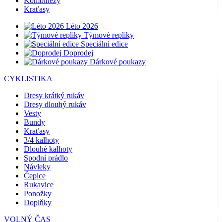
Kombinézy
Kraťasy
Léto 2026
Týmové repliky
Speciální edice
Doprodej
Dárkové poukazy
CYKLISTIKA
Dresy krátký rukáv
Dresy dlouhý rukáv
Vesty
Bundy
Kraťasy
3/4 kalhoty
Dlouhé kalhoty
Spodní prádlo
Návleky
Čepice
Rukavice
Ponožky
Doplňky
VOLNÝ ČAS