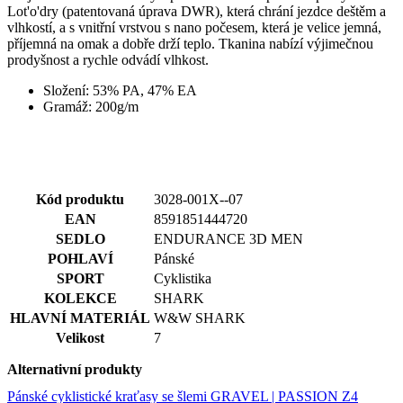
náv
Složení: 53% PA, 47% EA
růz
Gramáž: 200g/m
zás
och
oso
úda
nas
kter
jeji
pre
Kód produktu
3028-001X--07
bud
EAN
8591851444720
bud
sez
SEDLO
ENDURANCE 3D MEN
res
POHLAVÍ
Pánské
__cf_bm
29 minut
Ten
Cloudflare
SPORT
Cyklistika
36 sekund
coo
Inc.
pou
KOLEKCE
SHARK
.linkedin.com
roz
HLAVNÍ MATERIÁL
W&W SHARK
lid
To 
Velikost
7
pří
byl
Alternativní produkty
pod
pla
Pánské cyklistické kraťasy se šlemi GRAVEL | PASSION Z4
o p
jeji
Anthracite
we
str