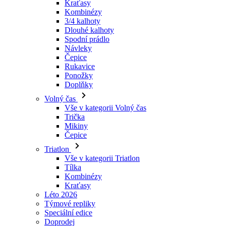
Návleky
Čepice
Rukavice
Ponožky
Doplňky
Volný čas
Vše v kategorii Volný čas
Trička
Mikiny
Čepice
Triatlon
Vše v kategorii Triatlon
Tílka
Kombinézy
Kraťasy
Léto 2026
Týmové repliky
Speciální edice
Doprodej
Dárkové poukazy
Ženy
Vše v kategorii Ženy
Cyklistika