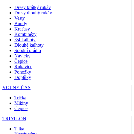
Dresy krátký rukáv
Dresy dlouhý rukáv
Vesty
Bundy
Kraťasy
Kombinézy
3/4 kalhoty
Dlouhé kalhoty
Spodní prádlo
Návleky
Čepice
Rukavice
Ponožky
Doplňky
VOLNÝ ČAS
Trička
Mikiny
Čepice
TRIATLON
Tílka