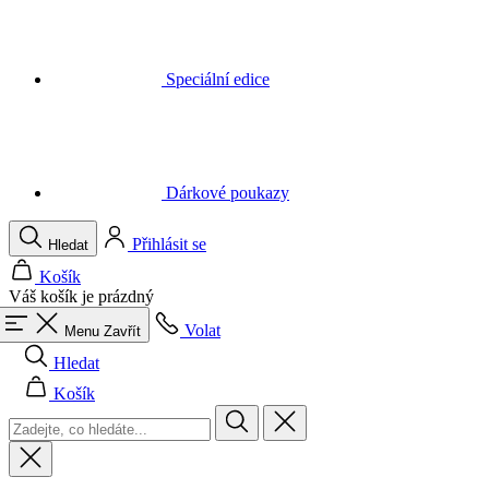
Dárkové poukazy
Přihlásit se
Hledat
Košík
Váš košík je prázdný
Volat
Menu
Zavřít
Hledat
Košík
Muži
Vše v kategorii Muži
Cyklistika