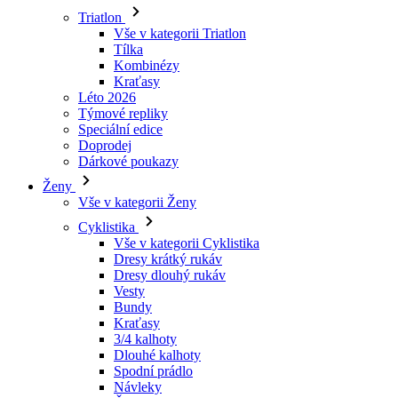
Kraťasy
Léto 2026
Týmové repliky
Speciální edice
Doprodej
Dárkové poukazy
Ženy
Vše v kategorii Ženy
Cyklistika
Vše v kategorii Cyklistika
Dresy krátký rukáv
Dresy dlouhý rukáv
Vesty
Bundy
Kraťasy
3/4 kalhoty
Dlouhé kalhoty
Spodní prádlo
Návleky
Čepice
Rukavice
Ponožky
Doplňky