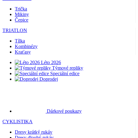
Trička
Mikiny
Čepice
TRIATLON
Tílka
Kombinézy
Kraťasy
Léto 2026
Týmové repliky
Speciální edice
Doprodej
Dárkové poukazy
CYKLISTIKA
Dresy krátký rukáv
Dresy dlouhý rukáv
Bundy
Kraťasy
Dlouhé kalhoty
Návleky