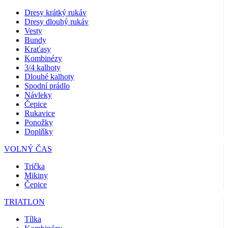
Dresy krátký rukáv
Dresy dlouhý rukáv
Vesty
Bundy
Kraťasy
Kombinézy
3/4 kalhoty
Dlouhé kalhoty
Spodní prádlo
Návleky
Čepice
Rukavice
Ponožky
Doplňky
VOLNÝ ČAS
Trička
Mikiny
Čepice
TRIATLON
Tílka