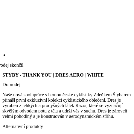
we
str
sle
pou
zlep
uži
zku
laravel_session
1 den
Int
Laravel LLC
rodej skončil
pou
www.kalas.cz
lar
STYBY - THANK YOU | DRES AERO | WHITE
k id
ins
pro
Doprodej
Google
Privacy Policy
_ga_LNVEC3WE5Q
.kalas.cz
1 rok 1
Naše nová spolupráce s ikonou české cyklistiky Zdeňkem Štybarem
měsíc
přináší první exkluzivní kolekci cyklistického oblečení. Dres je
__cf_bm
29 minut
Ten
vyroben z lehkých a prodyšných látek Razor, které se vyznačují
Cloudflare
49 sekund
coo
Inc.
skvělým odvodem potu z těla a udrží vás v suchu. Dres je zároveň
pou
.heureka.group
velmi pohodlný a je konstruován v aerodynamickém střihu.
roz
lid
To 
Alternativní produkty
pří
byl
POSTERLAD Z5 | Dres AERO
pod
pla
o p
jeji
we
str