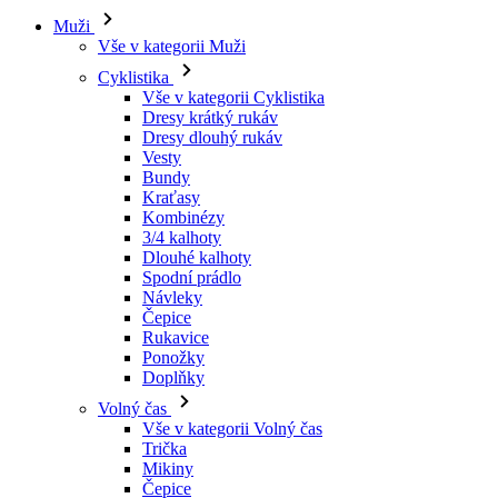
Vše v kategorii Cyklistika
Dresy krátký rukáv
Dresy dlouhý rukáv
Vesty
Bundy
Kraťasy
Kombinézy
3/4 kalhoty
Dlouhé kalhoty
Spodní prádlo
Návleky
Čepice
Rukavice
Ponožky
Doplňky
Volný čas
Vše v kategorii Volný čas
Trička
Mikiny
Čepice
Triatlon
Vše v kategorii Triatlon
Tílka
Kombinézy