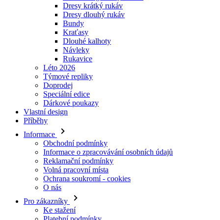
Návleky
Rukavice
Léto 2026
Týmové repliky
Doprodej
Speciální edice
Dárkové poukazy
Vlastní design
Příběhy
Informace
Obchodní podmínky
Informace o zpracovávání osobních údajů
Reklamační podmínky
Volná pracovní místa
Ochrana soukromí - cookies
O nás
Pro zákazníky
Ke stažení
Platební podmínky
Doprava a její ceny
Nejčastější dotazy
Velikostní tabulky
Kontakty