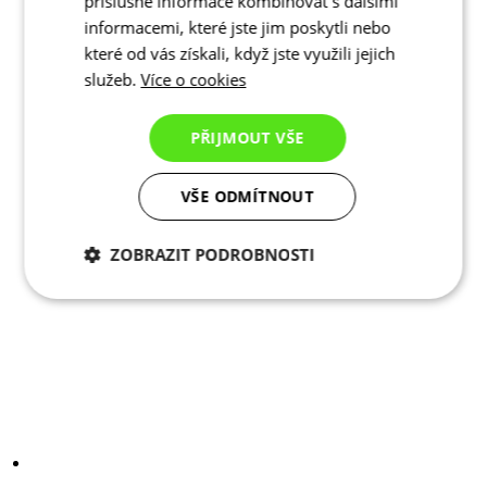
příslušné informace kombinovat s dalšími
informacemi, které jste jim poskytli nebo
které od vás získali, když jste využili jejich
služeb.
Více o cookies
PŘIJMOUT VŠE
VŠE ODMÍTNOUT
ZOBRAZIT PODROBNOSTI
Nezbytně nutné
Analytické
cookies
cookies
Marketingové
Funkční cookies
cookies