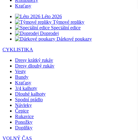
Kombinézy
Kraťasy
Léto 2026
Týmové repliky
Speciální edice
Doprodej
Dárkové poukazy
CYKLISTIKA
Dresy krátký rukáv
Dresy dlouhý rukáv
Vesty
Bundy
Kraťasy
3/4 kalhoty
Dlouhé kalhoty
Spodní prádlo
Návleky
Čepice
Rukavice
Ponožky
Doplňky
VOLNÝ ČAS