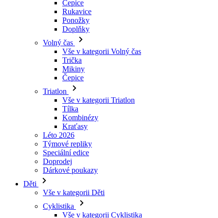
Volný čas
Vše v kategorii Volný čas
Trička
Mikiny
Čepice
Triatlon
Vše v kategorii Triatlon
Tílka
Kombinézy
Kraťasy
Léto 2026
Týmové repliky
Speciální edice
Doprodej
Dárkové poukazy
Děti
Vše v kategorii Děti
Cyklistika
Vše v kategorii Cyklistika
Dresy krátký rukáv
Dresy dlouhý rukáv
Bundy
Kraťasy
Dlouhé kalhoty