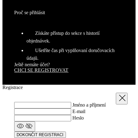
we
str
obv
Proč se přihlásit
zac
uži
sta
pož
str
Získáte přístup do sekce s historií
VISITOR_PRIVACY_METADATA
5 měsíců
Ten
YouTube
objednávek.
4 týdny
coo
.youtube.com
ukl
Ušetříte čas při vyplňovaní doručovacích
sou
uži
údajů.
vol
Ještě nemáte účet?
sou
jeji
CHCI SE REGISTROVAT
s w
Zaz
úda
sou
Registrace
náv
růz
Zavřít
zás
och
Jméno a příjmení
oso
E-mail
úda
nas
Heslo
kter
jeji
pre
bud
DOKONČIT REGISTRACI