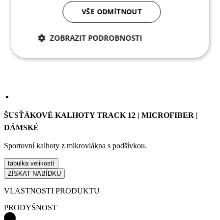
VŠE ODMÍTNOUT
ZOBRAZIT PODROBNOSTI
Nezbytně nutné
Analytické
cookies
cookies
Marketingové
Funkční cookies
cookies
ŠUSŤÁKOVÉ KALHOTY TRACK 12 | MICROFIBER |
DÁMSKÉ
Sportovní kalhoty z mikrovlákna s podšívkou.
Nezařazené cookies
tabulka velikostí
ZÍSKAT NABÍDKU
VLASTNOSTI PRODUKTU
PRODYŠNOST