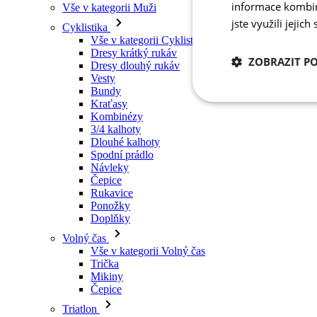
informace kombino
Vše v kategorii Muži
jste využili jejich
Cyklistika
Vše v kategorii Cyklistika
Dresy krátký rukáv
ZOBRAZIT P
Dresy dlouhý rukáv
Vesty
Bundy
Kraťasy
Nezbytně nutn
cookies
Kombinézy
3/4 kalhoty
Dlouhé kalhoty
Spodní prádlo
Návleky
Čepice
Rukavice
Ponožky
Nezbytně nutné c
Doplňky
Volný čas
Nezbytně nutné soubo
Vše v kategorii Volný čas
stránky nelze bez ne
Trička
Mikiny
Název
Čepice
udid
Triatlon