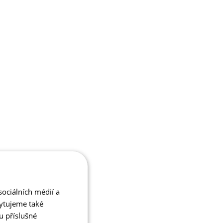
ociálních médií a
kytujeme také
u příslušné