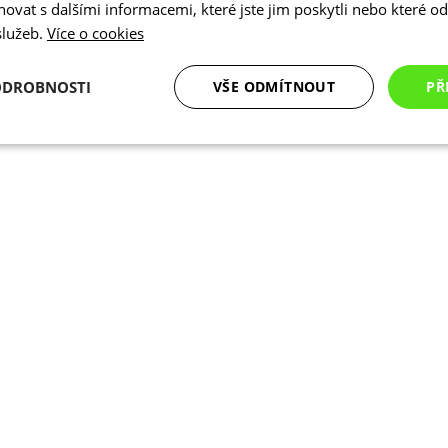
vat s dalšími informacemi, které jste jim poskytli nebo které od 
 služeb.
Více o cookies
ODROBNOSTI
VŠE ODMÍTNOUT
PŘ
é
Analytické
Marketingové
Funkční cookies
cookies
cookies
ookies
Analytické cookies
Marketingové cookies
Funkční cookies
N
ry cookie umožňují základní funkce webových stránek, jako je přihlášení uživatele a
zbytně nutných souborů cookie správně používat.
Poskytovatel
/
Vyprší
Popis
Doména
.kalas.cz
4 týdny 2
Tento cookie se používá k jedinečné identif
dny
mají přístup k webové stránce, aby sledov