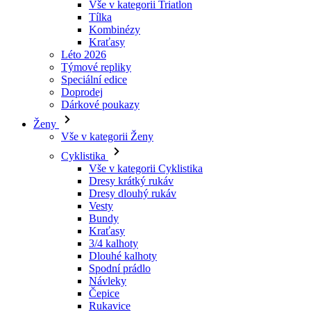
Vše v kategorii Triatlon
Tílka
laravel_session
Kombinézy
Kraťasy
Léto 2026
_ga_LNVEC3WE5Q
Týmové repliky
Speciální edice
__cf_bm
Doprodej
Dárkové poukazy
Ženy
li_gc
Vše v kategorii Ženy
Cyklistika
Vše v kategorii Cyklistika
ipCountry
Dresy krátký rukáv
Dresy dlouhý rukáv
PHPSESSID
Vesty
Bundy
Kraťasy
3/4 kalhoty
Dlouhé kalhoty
Spodní prádlo
CookieScriptConse
Návleky
Čepice
Rukavice