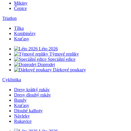
Mikiny
Čepice
Triatlon
Tílka
Kombinézy
Kraťasy
Léto 2026
Týmové repliky
Speciální edice
Doprodej
Dárkové poukazy
Cyklistika
Dresy krátký rukáv
Dresy dlouhý rukáv
Bundy
Kraťasy
Dlouhé kalhoty
Návleky
Rukavice