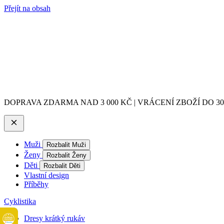
Přejít na obsah
DOPRAVA ZDARMA NAD 3 000 KČ | VRÁCENÍ ZBOŽÍ DO 3
Muži
Rozbalit Muži
Ženy
Rozbalit Ženy
Děti
Rozbalit Děti
Vlastní design
Příběhy
Cyklistika
Dresy krátký rukáv