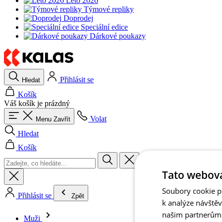
Léto 2026
Týmové repliky
Doprodej
Speciální edice
Dárkové poukazy
Přihlásit se
Hledat
Košík
Váš košík je prázdný
Volat
Menu
Zavřít
Hledat
Košík
Tato webová
Soubory cookie po
Přihlásit se
Zpět
k analýze návště
našim partnerům v
Muži