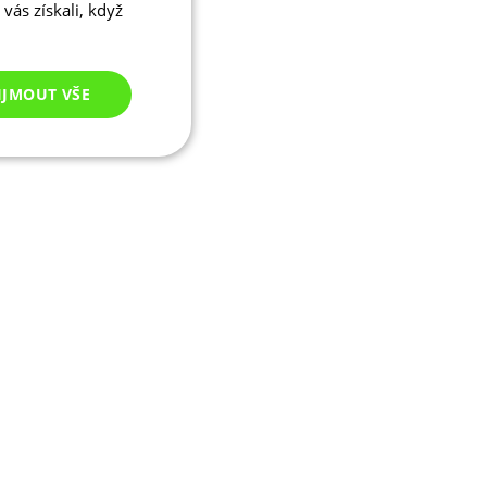
vás získali, když
IJMOUT VŠE
Nezařazené
cookies
ezařazené cookies
 správa účtu. Webové
ikaci zařízení, která
ala používání a