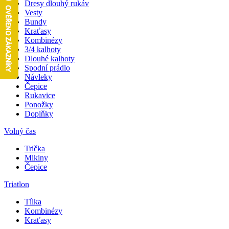
Dresy dlouhý rukáv
Vesty
Bundy
Kraťasy
Kombinézy
3/4 kalhoty
Dlouhé kalhoty
Spodní prádlo
Návleky
Čepice
Rukavice
Ponožky
Doplňky
Volný čas
Trička
Mikiny
Čepice
Triatlon
Tílka
Kombinézy
Kraťasy