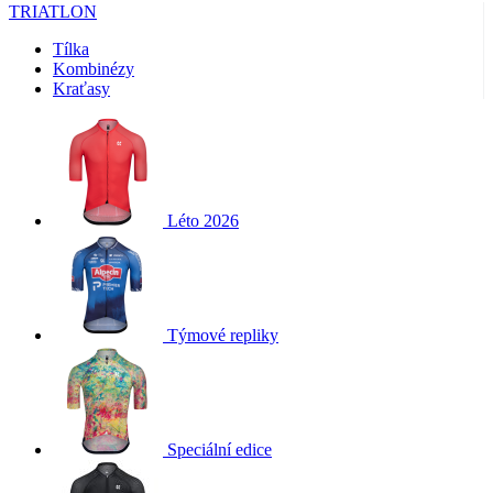
product[40001905]
www.kalas.cz
1 rok
TRIATLON
týdny
cookie je v
Corporation
Microsoftu
.clarity.ms
product[40001916]
www.kalas.cz
1 rok
široce použ
Tílka
jako jedine
product[40001915]
www.kalas.cz
1 rok
Kombinézy
identifikáto
Kraťasy
uživatele. Lz
product[24222]
www.kalas.cz
1 rok
nastavit po
vložených
product[24245]
www.kalas.cz
1 rok
skriptů
Microsoft.
product[24021]
www.kalas.cz
1 rok
Široce se věř
se
product[24295]
www.kalas.cz
1 rok
synchronizu
mnoha různ
Léto 2026
product[40001878]
www.kalas.cz
1 rok
doménami
společnosti
product[40002010]
www.kalas.cz
1 rok
Microsoft, c
umožňuje
product[40001044]
www.kalas.cz
1 rok
sledování
uživatelů.
product[24356]
www.kalas.cz
1 rok
Týmové repliky
bcookie
1 rok
Toto je cook
Microsoft
product[40000467]
www.kalas.cz
1 rok
první strany
Corporation
Microsoft 
.linkedin.com
pro sdílení
product[24110]
www.kalas.cz
1 rok
obsahu
webových
product[24187]
www.kalas.cz
1 rok
stránek
prostřednic
product[24032]
www.kalas.cz
1 rok
Speciální edice
sociálních
médií.
product[40001005]
www.kalas.cz
1 rok