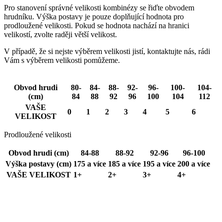
Pro stanovení správné velikosti kombinézy se řiďte obvodem
hrudníku. Výška postavy je pouze doplňující hodnota pro
prodloužené velikosti. Pokud se hodnota nachází na hranici
velikostí, zvolte raději větší velikost.
V případě, že si nejste výběrem velikosti jistí, kontaktujte nás, rádi
Vám s výběrem velikosti pomůžeme.
Obvod hrudi
80-
84-
88-
92-
96-
100-
104-
(cm)
84
88
92
96
100
104
112
VAŠE
0
1
2
3
4
5
6
VELIKOST
Prodloužené velikosti
Obvod hrudi (cm)
84-88
88-92
92-96
96-100
Výška postavy (cm)
175 a více
185 a více
195 a více
200 a více
VAŠE VELIKOST
1+
2+
3+
4+