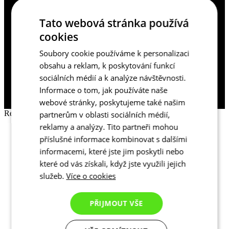
Tato webová stránka používá
Získáte přístup do sekce s historií
cookies
objednávek.
Ušetříte čas při vyplňovaní doručovacích
Soubory cookie používáme k personalizaci
obsahu a reklam, k poskytování funkcí
údajů.
Ještě nemáte účet?
sociálních médií a k analýze návštěvnosti.
CHCI SE REGISTROVAT
Informace o tom, jak používáte naše
webové stránky, poskytujeme také našim
Registrace
partnerům v oblasti sociálních médií,
reklamy a analýzy. Tito partneři mohou
Zavřít
příslušné informace kombinovat s dalšími
Jméno a příjmení
informacemi, které jste jim poskytli nebo
E-mail
které od vás získali, když jste využili jejich
Heslo
služeb.
Více o cookies
DOKONČIT REGISTRACI
PŘIJMOUT VŠE
Vytvořením účtu souhlasíte s
obchodními podmínkami
a
zpracováním osobních údajů
.