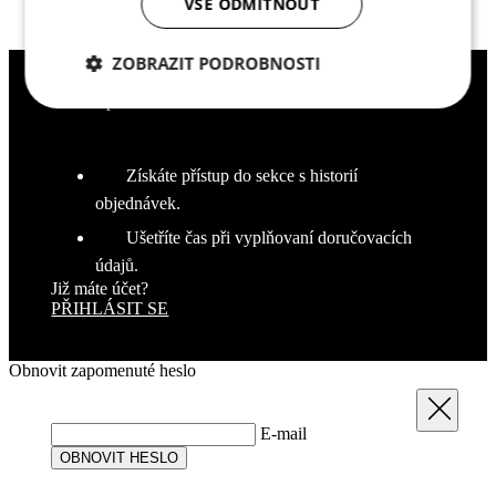
VŠE ODMÍTNOUT
ZOBRAZIT PODROBNOSTI
Proč se přihlásit
Nezbytně nutné
Analytické
cookies
cookies
Získáte přístup do sekce s historií
objednávek.
Marketingové
Funkční cookies
cookies
Ušetříte čas při vyplňovaní doručovacích
údajů.
Již máte účet?
PŘIHLÁSIT SE
Nezařazené cookies
Obnovit zapomenuté heslo
Zavřít
E-mail
OBNOVIT HESLO
Nezbytně nutné cookies
Analytické cookies