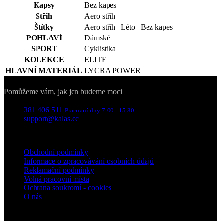
Kapsy
Bez kapes
Střih
Aero střih
Štítky
Aero střih | Léto | Bez kapes
POHLAVÍ
Dámské
SPORT
Cyklistika
KOLEKCE
ELITE
HLAVNÍ MATERIÁL
LYCRA POWER
Kontakty
Pomůžeme vám, jak jen budeme moci
381 406 511
Pracovní dny 7:00 - 15.30
support@kalas.cc
Informace
Obchodní podmínky
Informace o zpracovávání osobních údajů
Reklamační podmínky
Volná pracovní místa
Ochrana soukromí - cookies
O nás
Pro zákazníky