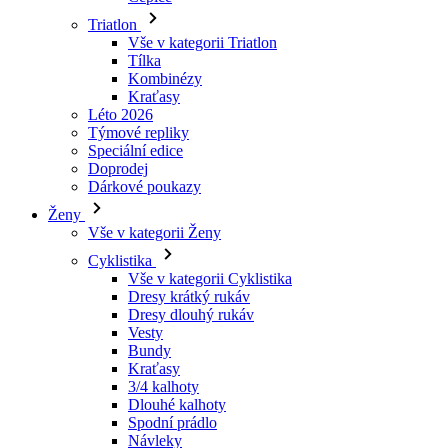
Triatlon
Vše v kategorii Triatlon
Tílka
Kombinézy
Kraťasy
Léto 2026
Týmové repliky
Speciální edice
Doprodej
Dárkové poukazy
Ženy
Vše v kategorii Ženy
Cyklistika
Vše v kategorii Cyklistika
Dresy krátký rukáv
Dresy dlouhý rukáv
Vesty
Bundy
Kraťasy
3/4 kalhoty
Dlouhé kalhoty
Spodní prádlo
Návleky