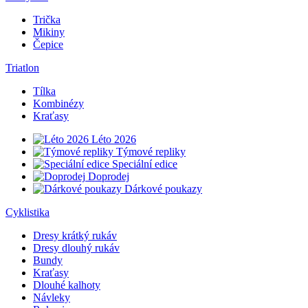
Trička
Mikiny
Čepice
Triatlon
Tílka
Kombinézy
Kraťasy
Léto 2026
Týmové repliky
Speciální edice
Doprodej
Dárkové poukazy
Cyklistika
Dresy krátký rukáv
Dresy dlouhý rukáv
Bundy
Kraťasy
Dlouhé kalhoty
Návleky