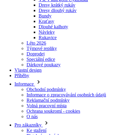
Dresy krátký rukáv
Dresy dlouhý rukáv
Bundy
Kraťasy
Dlouhé kalhoty
Návleky
Rukavice
Léto 2026
Týmové repliky
Doprodej
Speciální edice
Dárkové poukazy
Vlastní design
Příběhy
Informace
Obchodní podmínky
Informace o zpracovávání osobních údajů
Reklamační podmínky
Volná pracovní místa
Ochrana soukromí - cookies
O nás
Pro zákazníky
Ke stažení