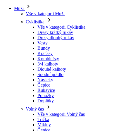
Muži
Vše v kategorii Muži
Cyklistika
Vše v kategorii Cyklistika
Dresy krátký rukáv
Dresy dlouhý rukáv
Vesty
Bundy
Kraťasy
Kombinézy
3/4 kalhoty
Dlouhé kalhoty
Spodní prádlo
Návleky
Čepice
Rukavice
Ponožky
Doplňky
Volný čas
Vše v kategorii Volný čas
Trička
Mikiny
Čepice