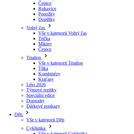
Čepice
Rukavice
Ponožky
Doplňky
Volný čas
Vše v kategorii Volný čas
Trička
Mikiny
Čepice
Triatlon
Vše v kategorii Triatlon
Tílka
Kombinézy
Kraťasy
Léto 2026
Týmové repliky
Speciální edice
Doprodej
Dárkové poukazy
Děti
Vše v kategorii Děti
Cyklistika
Vše v kategorii Cyklistika