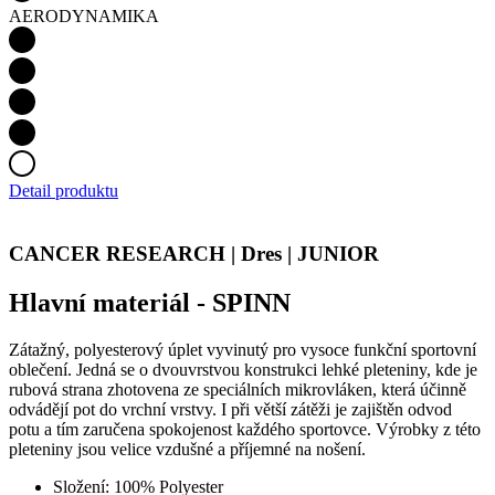
AERODYNAMIKA
Detail produktu
CANCER RESEARCH | Dres | JUNIOR
Hlavní materiál - SPINN
Zátažný, polyesterový úplet vyvinutý pro vysoce funkční sportovní
oblečení. Jedná se o dvouvrstvou konstrukci lehké pleteniny, kde je
rubová strana zhotovena ze speciálních mikrovláken, která účinně
odvádějí pot do vrchní vrstvy. I při větší zátěži je zajištěn odvod
potu a tím zaručena spokojenost každého sportovce. Výrobky z této
pleteniny jsou velice vzdušné a příjemné na nošení.
Složení: 100% Polyester