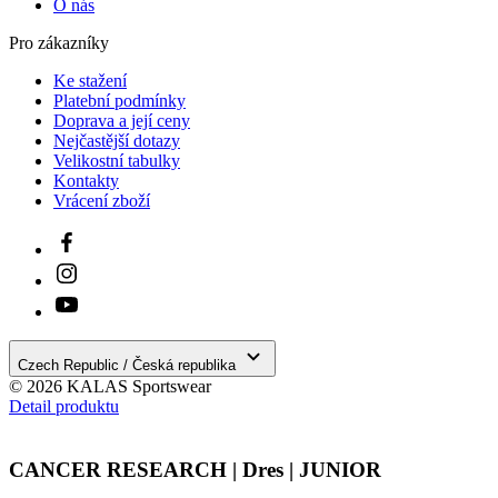
O nás
Pro zákazníky
Ke stažení
Platební podmínky
Doprava a její ceny
Nejčastější dotazy
Velikostní tabulky
Kontakty
Vrácení zboží
Czech Republic / Česká republika
© 2026 KALAS Sportswear
Detail produktu
CANCER RESEARCH | Dres | JUNIOR