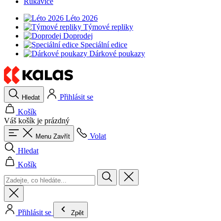
Rukavice
Léto 2026
Týmové repliky
Doprodej
Speciální edice
Dárkové poukazy
Přihlásit se
Hledat
Košík
Váš košík je prázdný
Volat
Menu
Zavřít
Hledat
Košík
Přihlásit se
Zpět