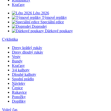
Kombinézy
Kraťasy
Léto 2026
Týmové repliky
Speciální edice
Doprodej
Dárkové poukazy
Cyklistika
Dresy krátký rukáv
Dresy dlouhý rukáv
Vesty
Bundy
Kraťasy
3/4 kalhoty
Dlouhé kalhoty
Spodní prádlo
Návleky
Čepice
Rukavice
Ponožky
Doplňky
Volný čas