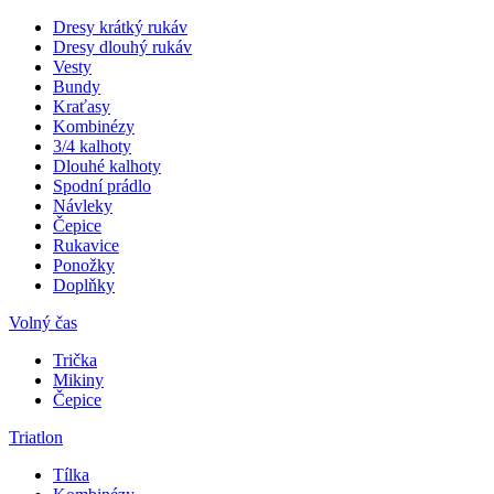
Dresy krátký rukáv
Dresy dlouhý rukáv
Vesty
Bundy
Kraťasy
Kombinézy
3/4 kalhoty
Dlouhé kalhoty
Spodní prádlo
Návleky
Čepice
Rukavice
Ponožky
Doplňky
Volný čas
Trička
Mikiny
Čepice
Triatlon
Tílka