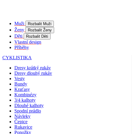
Coo
Scr
fun
spr
gp_s
.kalas.cz
1 rok 1
Tat
Muži
Rozbalit Muži
měsíc
pou
Ženy
Rozbalit Ženy
spr
sle
Děti
Rozbalit Děti
uži
Vlastní design
nap
Příběhy
we
str
obv
CYKLISTIKA
zac
uži
Dresy krátký rukáv
sta
pož
Dresy dlouhý rukáv
str
Vesty
Bundy
VISITOR_PRIVACY_METADATA
5 měsíců
Ten
YouTube
Kraťasy
4 týdny
coo
.youtube.com
ukl
Kombinézy
sou
3/4 kalhoty
uži
Dlouhé kalhoty
vol
sou
Spodní prádlo
jeji
Návleky
s w
Čepice
Zaz
Rukavice
úda
sou
Ponožky