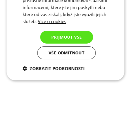
příslušné informace kombinovat s dalšími
informacemi, které jste jim poskytli nebo
které od vás získali, když jste využili jejich
služeb.
Více o cookies
PŘIJMOUT VŠE
VŠE ODMÍTNOUT
ZOBRAZIT PODROBNOSTI
Nezbytně nutné
Analytické
cookies
cookies
Marketingové
Funkční cookies
cookies