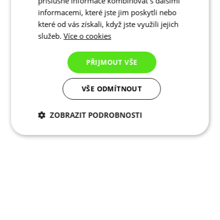
příslušné informace kombinovat s dalšími
informacemi, které jste jim poskytli nebo
které od vás získali, když jste využili jejich
služeb.
Více o cookies
PŘIJMOUT VŠE
VŠE ODMÍTNOUT
ZOBRAZIT PODROBNOSTI
Nezbytně nutné
Analytické
cookies
cookies
Marketingové
Funkční cookies
cookies