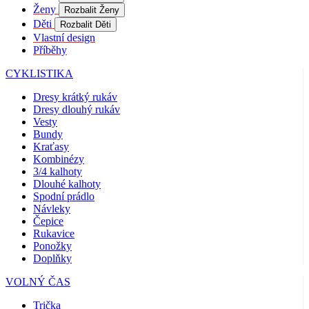
Coo
Ženy
Rozbalit Ženy
Scr
fun
Děti
Rozbalit Děti
spr
Vlastní design
Příběhy
gp_s
.kalas.cz
1 rok 1
Tat
měsíc
pou
spr
CYKLISTIKA
sle
uži
Dresy krátký rukáv
nap
Dresy dlouhý rukáv
we
str
Vesty
obv
Bundy
zac
Kraťasy
uži
sta
Kombinézy
pož
3/4 kalhoty
str
Dlouhé kalhoty
Spodní prádlo
VISITOR_PRIVACY_METADATA
5 měsíců
Ten
YouTube
4 týdny
coo
.youtube.com
Návleky
ukl
Čepice
sou
Rukavice
uži
vol
Ponožky
sou
Doplňky
jeji
s w
VOLNÝ ČAS
Zaz
úda
sou
Trička