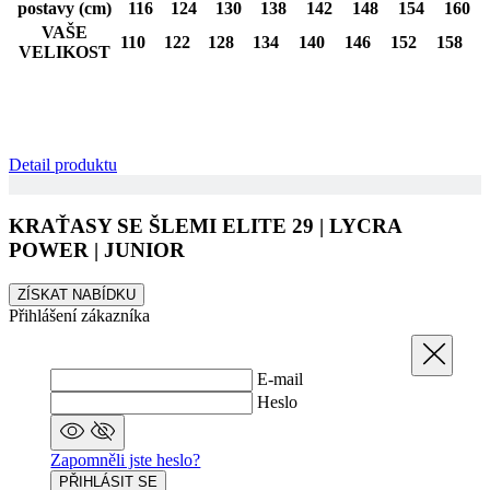
postavy (cm)
116
124
130
138
142
148
154
160
VAŠE
110
122
128
134
140
146
152
158
VELIKOST
Detail produktu
KRAŤASY SE ŠLEMI ELITE 29 | LYCRA
POWER | JUNIOR
ZÍSKAT NABÍDKU
Přihlášení zákazníka
Zavřít
E-mail
Heslo
Zapomněli jste heslo?
PŘIHLÁSIT SE