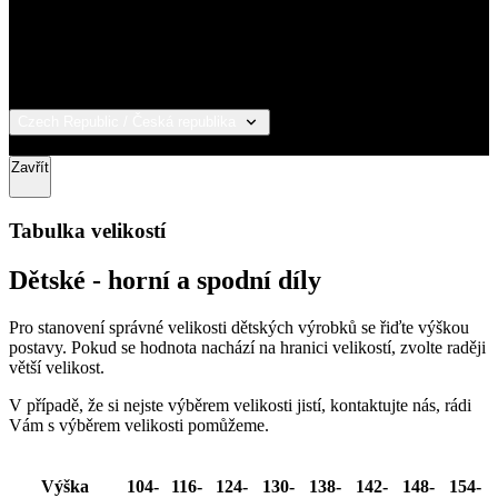
Czech Republic / Česká republika
© 2026 KALAS Sportswear
Zavřít
Tabulka velikostí
Dětské - horní a spodní díly
Pro stanovení správné velikosti dětských výrobků se řiďte výškou
postavy. Pokud se hodnota nachází na hranici velikostí, zvolte raději
větší velikost.
V případě, že si nejste výběrem velikosti jistí, kontaktujte nás, rádi
Vám s výběrem velikosti pomůžeme.
Výška
104-
116-
124-
130-
138-
142-
148-
154-