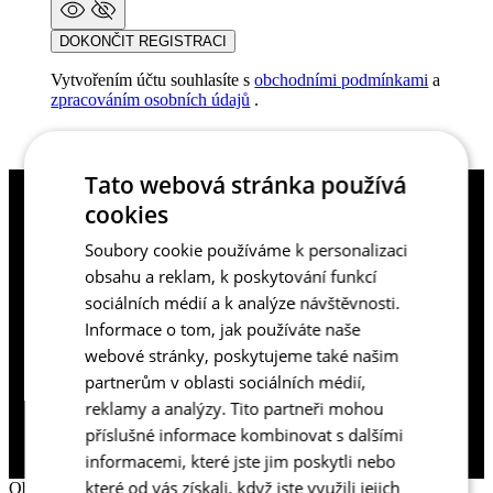
DOKONČIT REGISTRACI
Vytvořením účtu souhlasíte s
obchodními podmínkami
a
zpracováním osobních údajů
.
Tato webová stránka používá
cookies
Proč se přihlásit
Soubory cookie používáme k personalizaci
obsahu a reklam, k poskytování funkcí
Získáte přístup do sekce s historií
sociálních médií a k analýze návštěvnosti.
objednávek.
Informace o tom, jak používáte naše
webové stránky, poskytujeme také našim
Ušetříte čas při vyplňovaní doručovacích
partnerům v oblasti sociálních médií,
údajů.
reklamy a analýzy. Tito partneři mohou
Již máte účet?
PŘIHLÁSIT SE
příslušné informace kombinovat s dalšími
informacemi, které jste jim poskytli nebo
které od vás získali, když jste využili jejich
Obnovit zapomenuté heslo