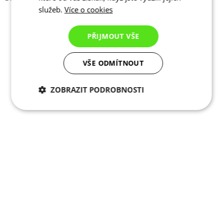
služeb.
Více o cookies
Zavřít
E-mail
PŘIJMOUT VŠE
OBNOVIT HESLO
Vzpomněli jste si?
Přihlaste se
VŠE ODMÍTNOUT
ZOBRAZIT PODROBNOSTI
Nezbytně nutné
Analytické
cookies
cookies
Marketingové
Funkční cookies
cookies
Nezařazené cookies