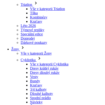
Kraťasy
Léto 2026
Týmové repliky
Speciální edice
Doprodej
Dárkové poukazy
Ženy
Vše v kategorii Ženy
Cyklistika
Vše v kategorii Cyklistika
Dresy krátký rukáv
Dresy dlouhý rukáv
Vesty
Bundy
Kraťasy
3/4 kalhoty
Dlouhé kalhoty
Spodní prádlo
Návleky
Čepice
Rukavice
Ponožky
Doplňky