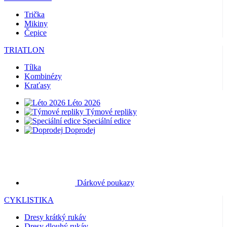
Trička
Mikiny
Čepice
TRIATLON
Tílka
Kombinézy
Kraťasy
Léto 2026
Týmové repliky
Speciální edice
Doprodej
Dárkové poukazy
CYKLISTIKA
Dresy krátký rukáv
Dresy dlouhý rukáv
Bundy
Kraťasy
Dlouhé kalhoty
Návleky