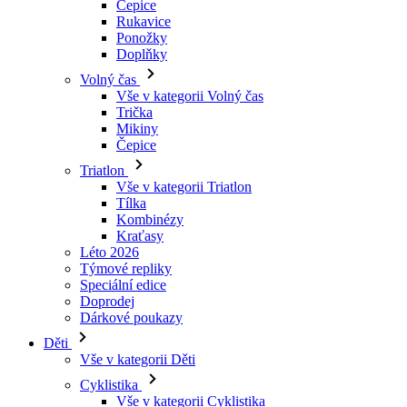
Volný čas
Vše v kategorii Volný čas
Trička
Mikiny
Čepice
Triatlon
Vše v kategorii Triatlon
Tílka
Kombinézy
Kraťasy
Léto 2026
Týmové repliky
Speciální edice
Doprodej
Dárkové poukazy
Děti
Vše v kategorii Děti
Cyklistika
Vše v kategorii Cyklistika
Dresy krátký rukáv
Dresy dlouhý rukáv
Bundy
Kraťasy
Dlouhé kalhoty