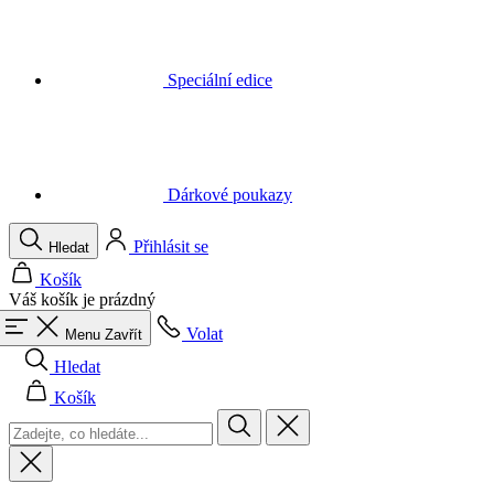
Dárkové poukazy
Přihlásit se
Hledat
Košík
Váš košík je prázdný
Volat
Menu
Zavřít
Hledat
Košík
Muži
Vše v kategorii Muži
Cyklistika