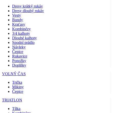
Dresy krátký rukáv
Dresy dlouhý rukáv
Vesty
Bundy
Kraťasy
Kombinézy
3/4 kalhoty
Dlouhé kalhoty
Spodní prádlo
Návleky
Čepice
Rukavice
Ponožky
Doplňky
VOLNÝ ČAS
Trička
Mikiny
Čepice
TRIATLON
Tílka