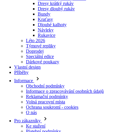
Návleky
Rukavice
Léto 2026
Týmové repliky
Doprodej
Speciální edice
Dárkové poukazy
Vlastní design
Příběhy
Informace
Obchodní podmínky
Informace o zpracovávání osobních údajů
Reklamační podmínky
Volná pracovní místa
Ochrana soukromí - cookies
O nás
Pro zákazníky
Ke stažení
Platební podmínky
Doprava a její ceny
Nejčastější dotazy
Velikostní tabulky
Kontakty