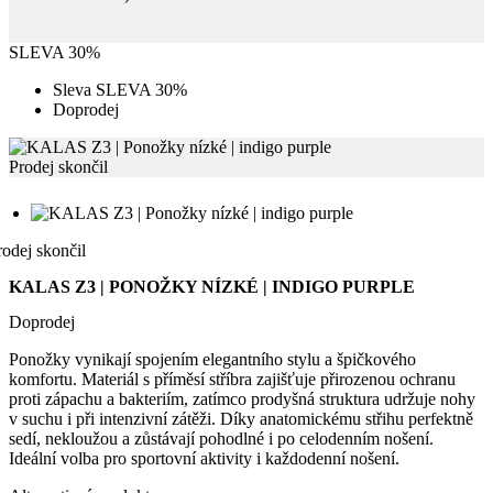
Doprodej
Prodej skončil
rodej skončil
KALAS Z3 | PONOŽKY NÍZKÉ | INDIGO PURPLE
Doprodej
Ponožky vynikají spojením elegantního stylu a špičkového
komfortu. Materiál s příměsí stříbra zajišťuje přirozenou ochranu
proti zápachu a bakteriím, zatímco prodyšná struktura udržuje nohy
v suchu i při intenzivní zátěži. Díky anatomickému střihu perfektně
sedí, nekloužou a zůstávají pohodlné i po celodenním nošení.
Ideální volba pro sportovní aktivity i každodenní nošení.
Alternativní produkty
KALAS Z3 | Ponožky vysoké Verano | white