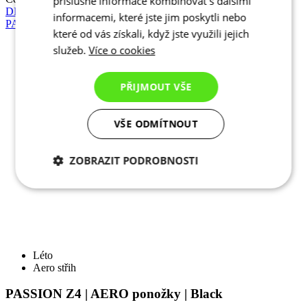
příslušné informace kombinovat s dalšími
informacemi, které jste jim poskytli nebo
které od vás získali, když jste využili jejich
služeb.
Více o cookies
PŘIJMOUT VŠE
VŠE ODMÍTNOUT
ZOBRAZIT PODROBNOSTI
Nezbytně nutné
Analytické
Léto
cookies
cookies
Aero střih
PASSION Z4 | AERO ponožky | Black
Marketingové
Funkční cookies
Cena
790 Kč
cookies
DETAIL
KALAS Z3 | Ponožky Vysoké | White