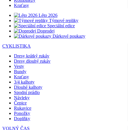
Kombinézy
Kraťasy
Léto 2026
Týmové repliky
Speciální edice
Doprodej
Dárkové poukazy
CYKLISTIKA
Dresy krátký rukáv
Dresy dlouhý rukáv
Vesty
Bundy
Kraťasy
3/4 kalhoty
Dlouhé kalhoty
Spodní prádlo
Návleky
Čepice
Rukavice
Ponožky
Doplňky
VOLNÝ ČAS