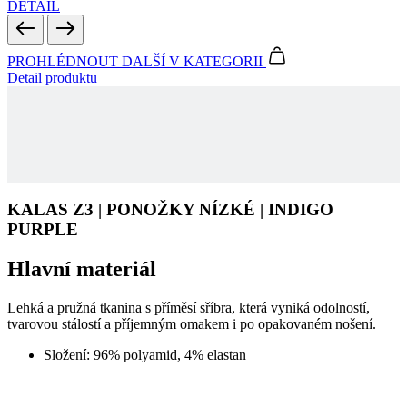
náv
růz
zás
och
oso
úda
nas
kter
jeji
pre
KALAS Z3 | PONOŽKY NÍZKÉ | INDIGO
bud
bud
PURPLE
sez
res
Hlavní materiál
__cf_bm
29 minut
Ten
Cloudflare
36 sekund
coo
Inc.
pou
.linkedin.com
Lehká a pružná tkanina s příměsí sříbra, která vyniká odolností,
roz
tvarovou stálostí a příjemným omakem i po opakovaném nošení.
lid
To 
pří
Složení: 96% polyamid, 4% elastan
byl
pod
pla
o p
jeji
Kód produktu
0019-414X
we
POHLAVÍ
Uni
str
SPORT
Cyklistika
KOLEKCE
KALAS