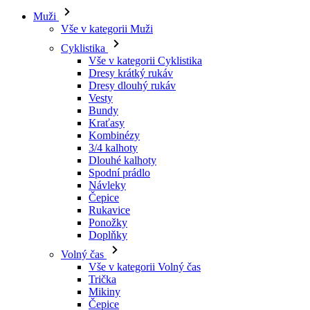
Vše v kategorii Cyklistika
Dresy krátký rukáv
Dresy dlouhý rukáv
Vesty
Bundy
Kraťasy
Kombinézy
3/4 kalhoty
Dlouhé kalhoty
Spodní prádlo
Návleky
Čepice
Rukavice
Ponožky
Doplňky
Volný čas
Vše v kategorii Volný čas
Trička
Mikiny
Čepice
Triatlon
Vše v kategorii Triatlon
Tílka
Kombinézy