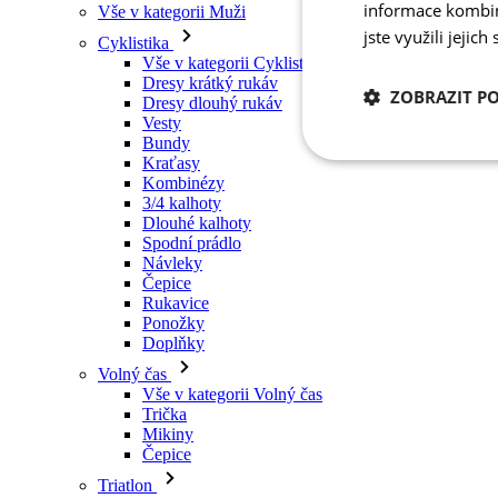
informace kombino
Vše v kategorii Muži
jste využili jejich
Cyklistika
Vše v kategorii Cyklistika
Dresy krátký rukáv
ZOBRAZIT P
Dresy dlouhý rukáv
Vesty
Bundy
Kraťasy
Nezbytně nutn
cookies
Kombinézy
3/4 kalhoty
Dlouhé kalhoty
Spodní prádlo
Návleky
Čepice
Rukavice
Ponožky
Nezbytně nutné c
Doplňky
Volný čas
Nezbytně nutné soubo
Vše v kategorii Volný čas
stránky nelze bez ne
Trička
Mikiny
Název
Čepice
udid
Triatlon