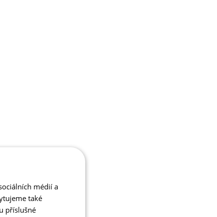
ociálních médií a
kytujeme také
u příslušné