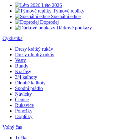
Léto 2026
Týmové repliky
Speciální edice
Doprodej
Dárkové poukazy
Cyklistika
Dresy krátký rukáv
Dresy dlouhý rukáv
Vesty
Bundy
Kraťasy
3/4 kalhoty
Dlouhé kalhoty
Spodní prádlo
Návleky
Čepice
Rukavice
Ponožky
Doplňky
Volný čas
Trička