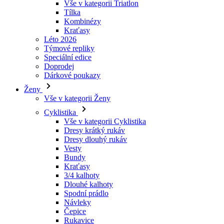
Vše v kategorii Triatlon
Tílka
laravel_session
Kombinézy
Kraťasy
Léto 2026
_ga_LNVEC3WE5Q
Týmové repliky
Speciální edice
__cf_bm
Doprodej
Dárkové poukazy
Ženy
li_gc
Vše v kategorii Ženy
Cyklistika
Vše v kategorii Cyklistika
ipCountry
Dresy krátký rukáv
Dresy dlouhý rukáv
PHPSESSID
Vesty
Bundy
Kraťasy
3/4 kalhoty
Dlouhé kalhoty
Spodní prádlo
CookieScriptConse
Návleky
Čepice
Rukavice