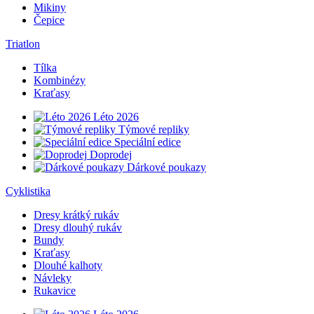
Mikiny
Čepice
Triatlon
Tílka
Kombinézy
Kraťasy
Léto 2026
Týmové repliky
Speciální edice
Doprodej
Dárkové poukazy
Cyklistika
Dresy krátký rukáv
Dresy dlouhý rukáv
Bundy
Kraťasy
Dlouhé kalhoty
Návleky
Rukavice