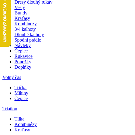
Dresy dlouhý rukáv
Vesty
Bundy
Kraťasy
Kombinézy
3/4 kalhoty
Dlouhé kalhoty
Spodní prádlo
Návleky
Čepice
Rukavice
Ponožky
Doplňky
Volný čas
Trička
Mikiny
Čepice
Triatlon
Tílka
Kombinézy
Kraťasy