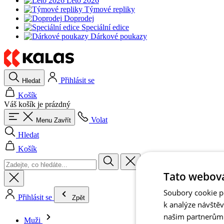
Léto 2026
Týmové repliky
Doprodej
Speciální edice
Dárkové poukazy
Přihlásit se
Hledat
Košík
Váš košík je prázdný
Volat
Menu
Zavřít
Hledat
Košík
Tato webová
Soubory cookie po
Přihlásit se
Zpět
k analýze návště
našim partnerům v
Muži