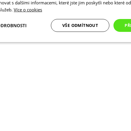
vat s dalšími informacemi, které jste jim poskytli nebo které od 
 služeb.
Více o cookies
ODROBNOSTI
VŠE ODMÍTNOUT
PŘ
é
Analytické
Marketingové
Funkční cookies
cookies
cookies
ookies
Analytické cookies
Marketingové cookies
Funkční cookies
N
ry cookie umožňují základní funkce webových stránek, jako je přihlášení uživatele a
zbytně nutných souborů cookie správně používat.
Poskytovatel
/
Vyprší
Popis
Doména
.kalas.cz
4 týdny 2
Tento cookie se používá k jedinečné identif
dny
mají přístup k webové stránce, aby sledov