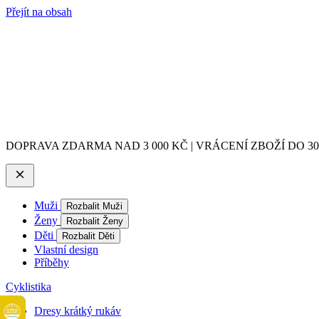
Přejít na obsah
DOPRAVA ZDARMA NAD 3 000 KČ | VRÁCENÍ ZBOŽÍ DO 3
Muži
Rozbalit Muži
Ženy
Rozbalit Ženy
Děti
Rozbalit Děti
Vlastní design
Příběhy
Cyklistika
Dresy krátký rukáv