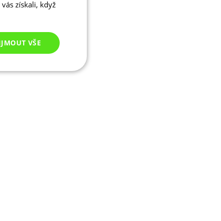
vás získali, když
IJMOUT VŠE
Nezařazené
cookies
ezařazené cookies
 správa účtu. Webové
ikaci zařízení, která
ala používání a