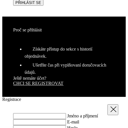
uži
PŘIHLÁSIT SE
nap
we
str
obv
zac
uži
sta
Proč se přihlásit
pož
str
VISITOR_PRIVACY_METADATA
5 měsíců
Ten
YouTube
Získáte přístup do sekce s historií
4 týdny
coo
.youtube.com
ukl
objednávek.
sou
uži
Ušetříte čas při vyplňovaní doručovacích
vol
sou
údajů.
jeji
s w
Ještě nemáte účet?
Zaz
CHCI SE REGISTROVAT
úda
sou
náv
růz
Registrace
zás
och
Zavřít
oso
úda
Jméno a příjmení
nas
kter
E-mail
jeji
Heslo