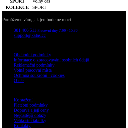
SPORT
Volný čas
pou
www.kalas.cz
KOLEKCE
SPORT
lar
k id
Kontakty
ins
pro
Pomůžeme vám, jak jen budeme moci
Google
Privacy Policy
_ga_LNVEC3WE5Q
.kalas.cz
1 rok 1
381 406 511
Pracovní dny 7:00 - 15.30
měsíc
support@kalas.cc
__cf_bm
29 minut
Ten
Cloudflare
49 sekund
coo
Inc.
Informace
pou
.heureka.group
roz
Obchodní podmínky
lid
Informace o zpracovávání osobních údajů
To 
pří
Reklamační podmínky
byl
Volná pracovní místa
pod
Ochrana soukromí - cookies
pla
o p
O nás
jeji
we
Pro zákazníky
str
Ke stažení
li_gc
5 měsíců
Pou
LinkedIn
4 týdny
ukl
Corporation
Platební podmínky
sou
.linkedin.com
Doprava a její ceny
hos
Nejčastější dotazy
pou
coo
Velikostní tabulky
jin
Kontakty