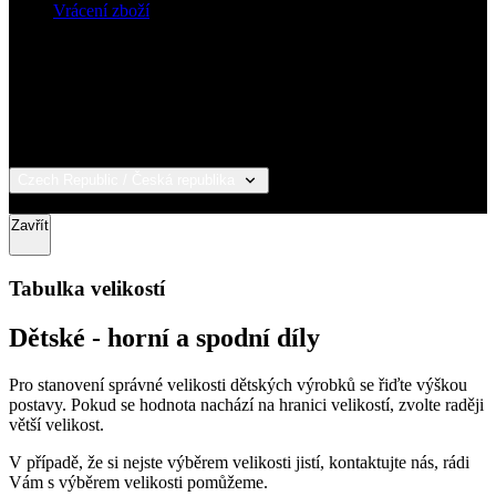
pod
Vrácení zboží
úče
ipCountry
www.kalas.cz
1 rok
Pou
ukl
uži
zák
IP 
usn
lok
tra
slu
Czech Republic / Česká republika
© 2026 KALAS Sportswear
PHPSESSID
Zavřením
Coo
PHP.net
prohlížeče
gen
www.kalas.cz
Zavřít
apl
zal
jaz
Tot
Tabulka velikostí
uni
ide
pou
Dětské - horní a spodní díly
udr
pr
rela
Pro stanovení správné velikosti dětských výrobků se řiďte výškou
uži
postavy. Pokud se hodnota nachází na hranici velikostí, zvolte raději
Obv
jed
větší velikost.
ná
vyg
V případě, že si nejste výběrem velikosti jistí, kontaktujte nás, rádi
čísl
Vám s výběrem velikosti pomůžeme.
pou