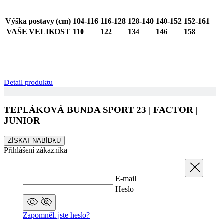
být
pro
ale
Výška postavy (cm)
104-116
116-128
128-140
140-152
152-161
pří
udr
VAŠE VELIKOST
110
122
134
146
158
při
sta
mez
str
CookieScriptConsent
5 měsíců
Ten
CookieScript
4 týdny
coo
.kalas.cz
Detail produktu
pou
Coo
Scr
zap
TEPLÁKOVÁ BUNDA SPORT 23 | FACTOR |
pře
sou
JUNIOR
sou
coo
náv
ZÍSKAT NABÍDKU
Je 
Přihlášení zákazníka
ban
Coo
Zavřít
Scr
fun
E-mail
spr
Heslo
gp_s
.kalas.cz
1 rok 1
Tat
měsíc
pou
spr
Zapomněli jste heslo?
sle