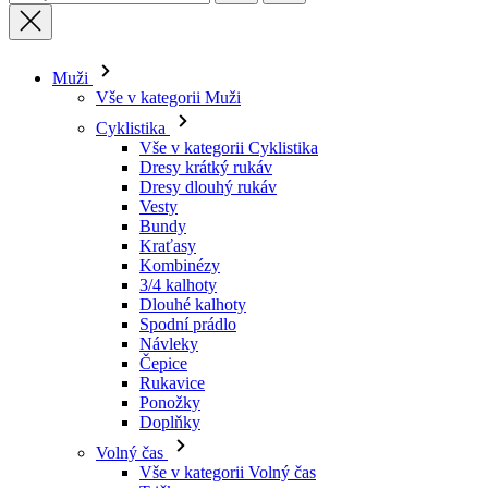
Muži
Vše v kategorii Muži
Cyklistika
Vše v kategorii Cyklistika
Dresy krátký rukáv
Dresy dlouhý rukáv
Vesty
Bundy
Kraťasy
Kombinézy
3/4 kalhoty
Dlouhé kalhoty
Spodní prádlo
Návleky
Čepice
Rukavice
Ponožky
Doplňky
Volný čas
Vše v kategorii Volný čas