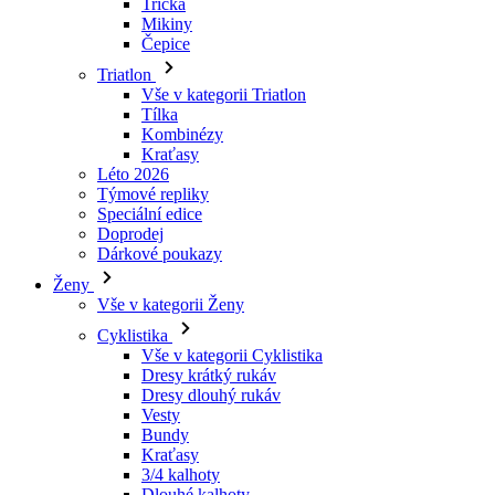
Trička
Mikiny
Čepice
Triatlon
Vše v kategorii Triatlon
Tílka
Kombinézy
Kraťasy
Léto 2026
Týmové repliky
Speciální edice
Doprodej
Dárkové poukazy
Ženy
Vše v kategorii Ženy
Cyklistika
Vše v kategorii Cyklistika
Dresy krátký rukáv
Dresy dlouhý rukáv
Vesty
Bundy
Kraťasy
3/4 kalhoty
Dlouhé kalhoty