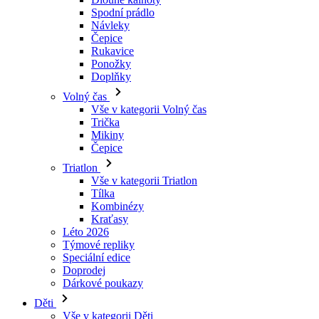
Spodní prádlo
Návleky
Čepice
Rukavice
Ponožky
Doplňky
Volný čas
Vše v kategorii Volný čas
Trička
Mikiny
Čepice
Triatlon
Vše v kategorii Triatlon
Tílka
Kombinézy
Kraťasy
Léto 2026
Týmové repliky
Speciální edice
Doprodej
Dárkové poukazy
Děti
Vše v kategorii Děti