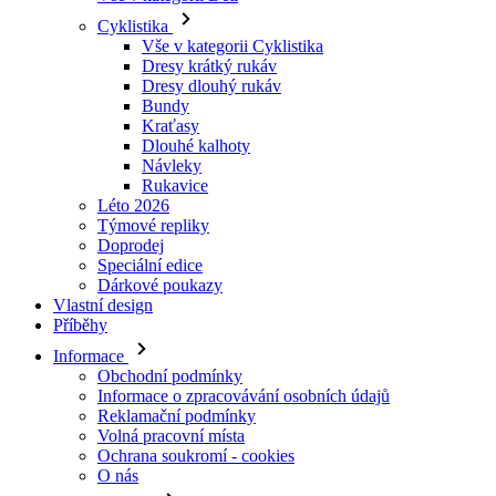
Cyklistika
Vše v kategorii Cyklistika
Dresy krátký rukáv
Dresy dlouhý rukáv
Bundy
Kraťasy
Dlouhé kalhoty
Návleky
Rukavice
Léto 2026
Týmové repliky
Doprodej
Speciální edice
Dárkové poukazy
Vlastní design
Příběhy
Informace
Obchodní podmínky
Informace o zpracovávání osobních údajů
Reklamační podmínky
Volná pracovní místa
Ochrana soukromí - cookies
O nás