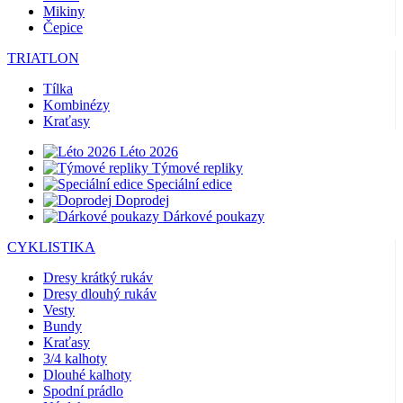
Mikiny
Čepice
TRIATLON
Tílka
Kombinézy
Kraťasy
Léto 2026
Týmové repliky
Speciální edice
Doprodej
Dárkové poukazy
CYKLISTIKA
Dresy krátký rukáv
Dresy dlouhý rukáv
Vesty
Bundy
Kraťasy
3/4 kalhoty
Dlouhé kalhoty
Spodní prádlo