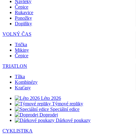
Návleky
Čepice
Rukavice
Ponožky
Doplňky
VOLNÝ ČAS
Trička
Mikiny
Čepice
TRIATLON
Tílka
Kombinézy
Kraťasy
Léto 2026
Týmové repliky
Speciální edice
Doprodej
Dárkové poukazy
CYKLISTIKA