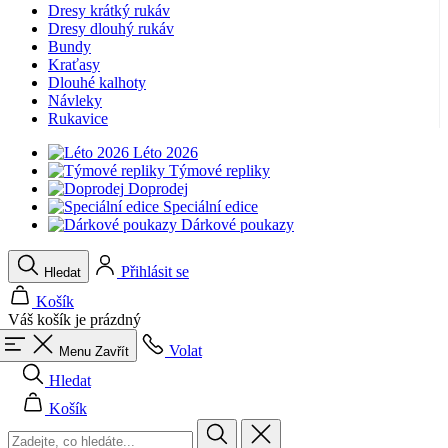
Dresy krátký rukáv
Dresy dlouhý rukáv
Bundy
Kraťasy
Dlouhé kalhoty
Návleky
Rukavice
Léto 2026
Týmové repliky
Doprodej
Speciální edice
Dárkové poukazy
Přihlásit se
Hledat
Košík
Váš košík je prázdný
Volat
Menu
Zavřít
Hledat
Košík