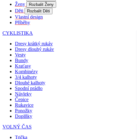
Ženy
Rozbalit Ženy
Děti
Rozbalit Děti
Vlastní design
Příběhy
CYKLISTIKA
Dresy krátký rukáv
Dresy dlouhý rukáv
Vesty
Bundy
Kraťasy
Kombinézy
3/4 kalhoty
Dlouhé kalhoty
Spodní prádlo
Návleky
Čepice
Rukavice
Ponožky
Doplňky
VOLNÝ ČAS
Trička