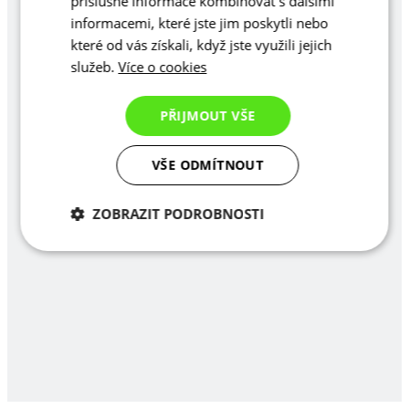
příslušné informace kombinovat s dalšími
informacemi, které jste jim poskytli nebo
které od vás získali, když jste využili jejich
služeb.
Více o cookies
PŘIJMOUT VŠE
VŠE ODMÍTNOUT
ZOBRAZIT PODROBNOSTI
Nezbytně nutné
Analytické
cookies
cookies
Marketingové
Funkční cookies
cookies