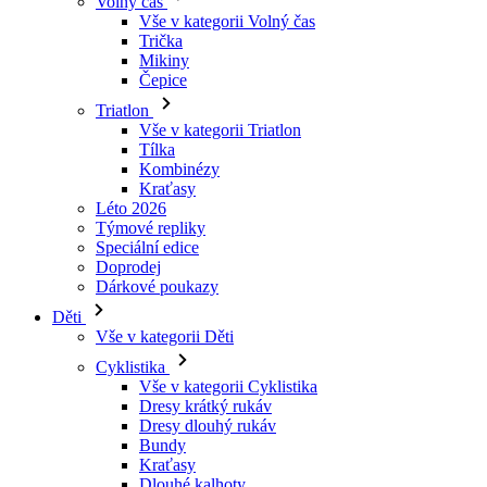
Triatlon
Vše v kategorii Triatlon
Tílka
Kombinézy
Kraťasy
Léto 2026
Týmové repliky
Speciální edice
Doprodej
Dárkové poukazy
Děti
Vše v kategorii Děti
Cyklistika
Vše v kategorii Cyklistika
Dresy krátký rukáv
Dresy dlouhý rukáv
Bundy
Kraťasy
Dlouhé kalhoty
Návleky
Rukavice
Léto 2026
Týmové repliky