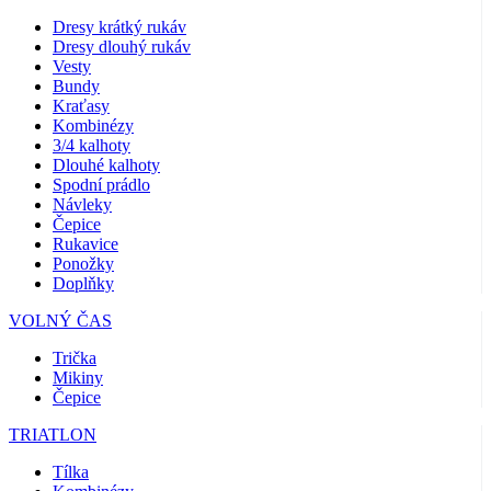
Dresy krátký rukáv
Dresy dlouhý rukáv
Vesty
Bundy
Kraťasy
Kombinézy
3/4 kalhoty
Dlouhé kalhoty
Spodní prádlo
Návleky
Čepice
Rukavice
Ponožky
Doplňky
VOLNÝ ČAS
Trička
Mikiny
Čepice
TRIATLON
Tílka