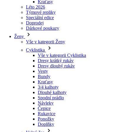
Dárkové poukazy
Ženy
Vše v kategorii Ženy
Cyklistika
Vše v kategorii Cyklistika
Dresy krátký rukáv
Dresy dlouhý rukáv
Vesty
Bundy
Kraťasy
3/4 kalhoty
Dlouhé kalhoty
Spodní prádlo
Návleky
Čepice
Rukavice
Ponožky
Doplňky
Volný čas
Vše v kategorii Volný čas
Trička
Mikiny
Čepice