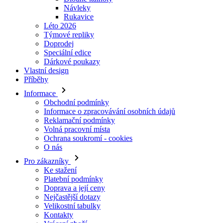
Doprodej
Speciální edice
Dárkové poukazy
Vlastní design
Příběhy
Informace
Obchodní podmínky
Informace o zpracovávání osobních údajů
Reklamační podmínky
Volná pracovní místa
Ochrana soukromí - cookies
O nás
Pro zákazníky
Ke stažení
Platební podmínky
Doprava a její ceny
Nejčastější dotazy
Velikostní tabulky
Kontakty
Vrácení zboží
Přihlásit se