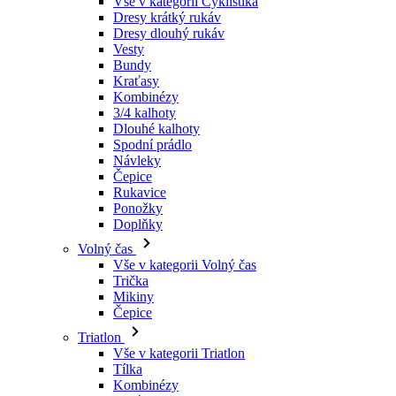
Kraťasy
Kombinézy
3/4 kalhoty
Dlouhé kalhoty
Spodní prádlo
Návleky
Čepice
Rukavice
Ponožky
Doplňky
Volný čas
Vše v kategorii Volný čas
Trička
Mikiny
Čepice
Triatlon
Vše v kategorii Triatlon
Tílka
Kombinézy
Kraťasy
Léto 2026
Týmové repliky
Speciální edice
Doprodej