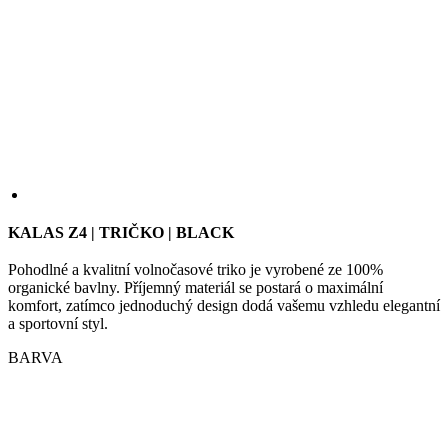
Coo
Scr
fun
spr
gp_s
.kalas.cz
1 rok 1
Tat
měsíc
pou
spr
sle
uži
nap
KALAS Z4 | TRIČKO | BLACK
we
str
Pohodlné a kvalitní volnočasové triko je vyrobené ze 100%
obv
zac
organické bavlny. Příjemný materiál se postará o maximální
uži
komfort, zatímco jednoduchý design dodá vašemu vzhledu elegantní
sta
a sportovní styl.
pož
str
BARVA
VISITOR_PRIVACY_METADATA
5 měsíců
Ten
YouTube
4 týdny
coo
.youtube.com
ukl
sou
uži
vol
sou
jeji
s w
Zaz
úda
sou