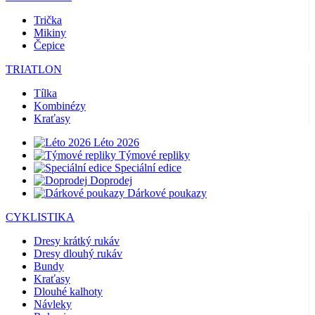
Trička
Mikiny
Čepice
TRIATLON
Tílka
Kombinézy
Kraťasy
Léto 2026
Týmové repliky
Speciální edice
Doprodej
Dárkové poukazy
CYKLISTIKA
Dresy krátký rukáv
Dresy dlouhý rukáv
Bundy
Kraťasy
Dlouhé kalhoty
Návleky