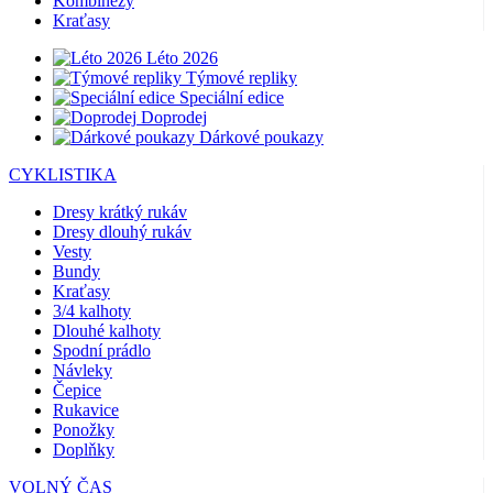
Kombinézy
Kraťasy
Léto 2026
Týmové repliky
Speciální edice
Doprodej
Dárkové poukazy
CYKLISTIKA
Dresy krátký rukáv
Dresy dlouhý rukáv
Vesty
Bundy
Kraťasy
3/4 kalhoty
Dlouhé kalhoty
Spodní prádlo
Návleky
Čepice
Rukavice
Ponožky
Doplňky
VOLNÝ ČAS