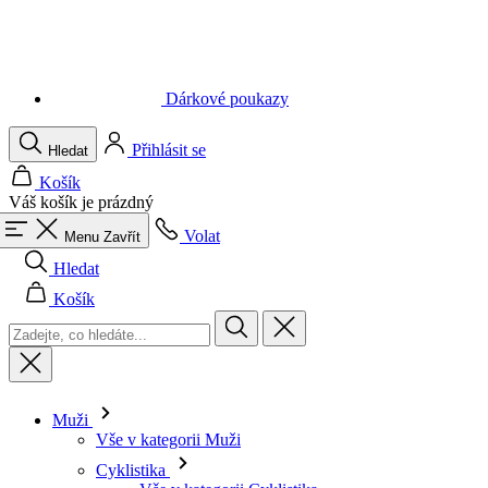
Dárkové poukazy
Přihlásit se
Hledat
Košík
Váš košík je prázdný
Volat
Menu
Zavřít
Hledat
Košík
Muži
Vše v kategorii Muži
Cyklistika
Vše v kategorii Cyklistika
Dresy krátký rukáv
Dresy dlouhý rukáv
Vesty
Bundy