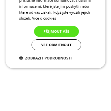
příslušné informace kombinovat s dalšími
informacemi, které jste jim poskytli nebo
které od vás získali, když jste využili jejich
služeb.
Více o cookies
PŘIJMOUT VŠE
VŠE ODMÍTNOUT
ZOBRAZIT PODROBNOSTI
Nezbytně nutné
Analytické
cookies
cookies
Marketingové
Funkční cookies
cookies