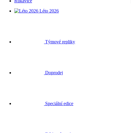
Rukavice
Léto 2026
Týmové repliky
Doprodej
Speciální edice
Dárkové poukazy
Přihlásit se
Hledat
Košík