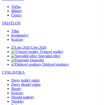
Trička
Mikiny
Čepice
TRIATLON
Tílka
Kombinézy
Kraťasy
Léto 2026
Týmové repliky
Speciální edice
Doprodej
Dárkové poukazy
CYKLISTIKA
Dresy krátký rukáv
Dresy dlouhý rukáv
Bundy
Kraťasy
Dlouhé kalhoty
Návleky