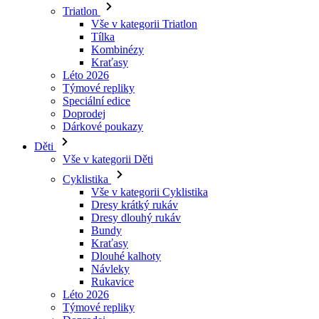
Kraťasy
Léto 2026
Týmové repliky
Speciální edice
Doprodej
Dárkové poukazy
Děti
Vše v kategorii Děti
Cyklistika
Vše v kategorii Cyklistika
Dresy krátký rukáv
Dresy dlouhý rukáv
Bundy
Kraťasy
Dlouhé kalhoty
Návleky
Rukavice
Léto 2026
Týmové repliky
Doprodej
Speciální edice
Dárkové poukazy
Vlastní design
Příběhy