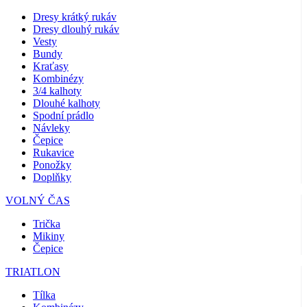
Dresy krátký rukáv
Dresy dlouhý rukáv
Vesty
Bundy
Kraťasy
Kombinézy
3/4 kalhoty
Dlouhé kalhoty
Spodní prádlo
Návleky
Čepice
Rukavice
Ponožky
Doplňky
VOLNÝ ČAS
Trička
Mikiny
Čepice
TRIATLON
Tílka