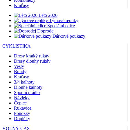
Kombinézy
Kraťasy
Léto 2026
Týmové repliky
Speciální edice
Doprodej
Dárkové poukazy
CYKLISTIKA
Dresy krátký rukáv
Dresy dlouhý rukáv
Vesty
Bundy
Kraťasy
3/4 kalhoty
Dlouhé kalhoty
Spodní prádlo
Návleky
Čepice
Rukavice
Ponožky
Doplňky
VOLNÝ ČAS