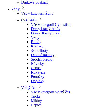
Vše v kategorii Cyklistika
Dresy krátký rukáv
Dresy dlouhý rukáv
Vesty
Bundy
Kraťasy
3/4 kalhoty
Dlouhé kalhoty
Spodní prádlo
Návleky
Čepice
Rukavice
Ponožky
Doplňky
Volný čas
Vše v kategorii Volný čas
Trička
Mikiny
Čepice
Triatlon
Vše v kategorii Triatlon
Tílka
Kombinézy