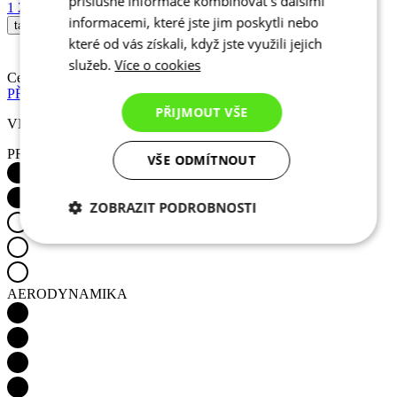
příslušné informace kombinovat s dalšími
Cena
2 290 Kč
PŘIDAT DO KOŠÍKU
informacemi, které jste jim poskytli nebo
které od vás získali, když jste využili jejich
VLASTNOSTI PRODUKTU
služeb.
Více o cookies
PRODYŠNOST
PŘIJMOUT VŠE
VŠE ODMÍTNOUT
ZOBRAZIT PODROBNOSTI
AERODYNAMIKA
Nezbytně nutné
Analytické
cookies
cookies
Marketingové
Funkční cookies
cookies
VĚTRUODOLNOST