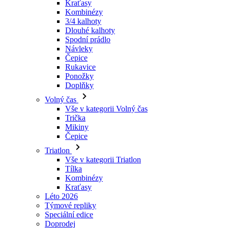
Návleky
Čepice
Rukavice
Ponožky
Doplňky
Volný čas
Vše v kategorii Volný čas
Trička
Mikiny
Čepice
Triatlon
Vše v kategorii Triatlon
Tílka
Kombinézy
Kraťasy
Léto 2026
Týmové repliky
Speciální edice
Doprodej
Dárkové poukazy
Ženy
Vše v kategorii Ženy
Cyklistika