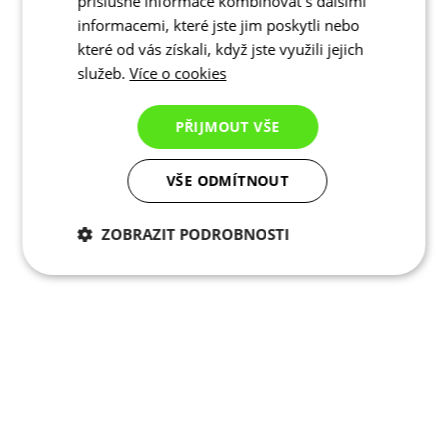
příslušné informace kombinovat s dalšími
informacemi, které jste jim poskytli nebo
které od vás získali, když jste využili jejich
služeb.
Více o cookies
PŘIJMOUT VŠE
VŠE ODMÍTNOUT
ZOBRAZIT PODROBNOSTI
Jaro/Podzim
Aero střih
Nezbytně nutné
Analytické
Jaro/Podzim
cookies
cookies
Aero střih
Bunda PRO 42 | W&W SHARK
Marketingové
Funkční cookies
cookies
Cena
Bunda PRO 21 | W&W Rainex