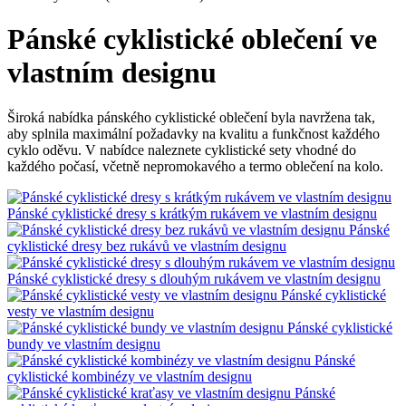
Pánské cyklistické oblečení ve
vlastním designu
Široká nabídka pánského cyklistické oblečení byla navržena tak,
aby splnila maximální požadavky na kvalitu a funkčnost každého
cyklo oděvu. V nabídce naleznete cyklistické sety vhodné do
každého počasí, včetně nepromokavého a termo oblečení na kolo.
Pánské cyklistické dresy s krátkým rukávem ve vlastním designu
Pánské
cyklistické dresy bez rukávů ve vlastním designu
Pánské cyklistické dresy s dlouhým rukávem ve vlastním designu
Pánské cyklistické
vesty ve vlastním designu
Pánské cyklistické
bundy ve vlastním designu
Pánské
cyklistické kombinézy ve vlastním designu
Pánské