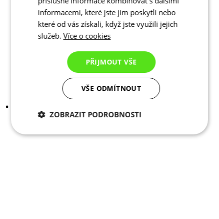
příslušné informace kombinovat s dalšími
informacemi, které jste jim poskytli nebo
které od vás získali, když jste využili jejich
služeb.
Více o cookies
PŘIJMOUT VŠE
VŠE ODMÍTNOUT
ZOBRAZIT PODROBNOSTI
Nezbytně nutné
Analytické
cookies
cookies
Marketingové
Funkční cookies
cookies