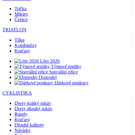
Trička
Mikiny
Čepice
TRIATLON
Tílka
Kombinézy
Kraťasy
Léto 2026
Týmové repliky
Speciální edice
Doprodej
Dárkové poukazy
CYKLISTIKA
Dresy krátký rukáv
Dresy dlouhý rukáv
Bundy
Kraťasy
Dlouhé kalhoty
Návleky