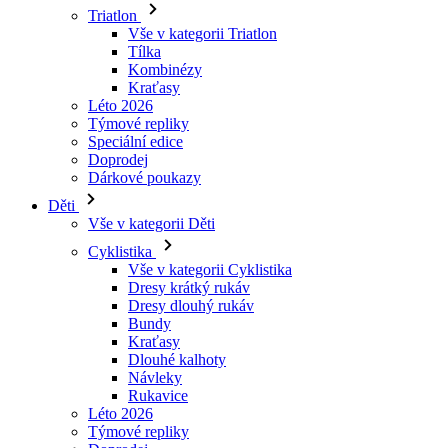
Kraťasy
Léto 2026
Týmové repliky
Speciální edice
Doprodej
Dárkové poukazy
Děti
Vše v kategorii Děti
Cyklistika
Vše v kategorii Cyklistika
Dresy krátký rukáv
Dresy dlouhý rukáv
Bundy
Kraťasy
Dlouhé kalhoty
Návleky
Rukavice
Léto 2026
Týmové repliky
Doprodej
Speciální edice
Dárkové poukazy
Vlastní design
Příběhy