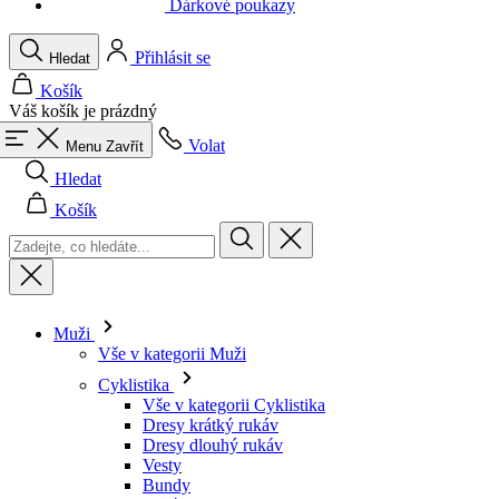
Váš košík je prázdný
Volat
Menu
Zavřít
Hledat
Košík
Muži
Vše v kategorii Muži
Cyklistika
Vše v kategorii Cyklistika
Dresy krátký rukáv
Dresy dlouhý rukáv
Vesty
Bundy
Kraťasy
Kombinézy
3/4 kalhoty
Dlouhé kalhoty
Spodní prádlo