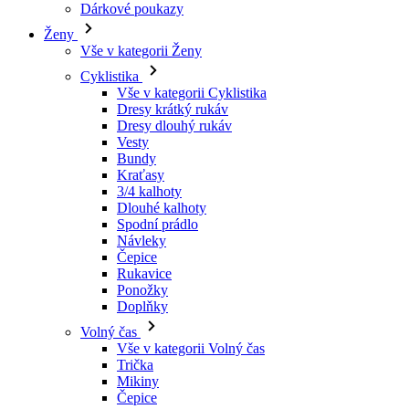
Vše v kategorii Cyklistika
Dresy krátký rukáv
Dresy dlouhý rukáv
Vesty
Bundy
Kraťasy
3/4 kalhoty
Dlouhé kalhoty
Spodní prádlo
Návleky
Čepice
Rukavice
Ponožky
Doplňky
Volný čas
Vše v kategorii Volný čas
Trička
Mikiny
Čepice
Triatlon
Vše v kategorii Triatlon
Tílka
Kombinézy