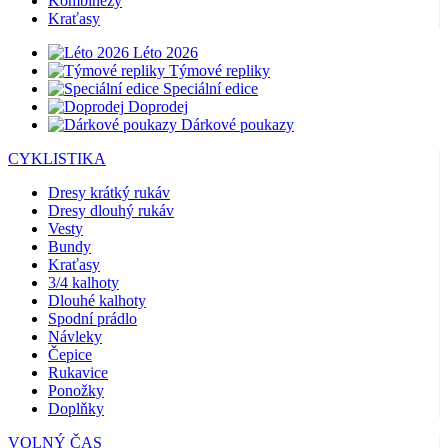
Kombinézy
Kraťasy
Léto 2026
Týmové repliky
Speciální edice
Doprodej
Dárkové poukazy
CYKLISTIKA
Dresy krátký rukáv
Dresy dlouhý rukáv
Vesty
Bundy
Kraťasy
3/4 kalhoty
Dlouhé kalhoty
Spodní prádlo
Návleky
Čepice
Rukavice
Ponožky
Doplňky
VOLNÝ ČAS