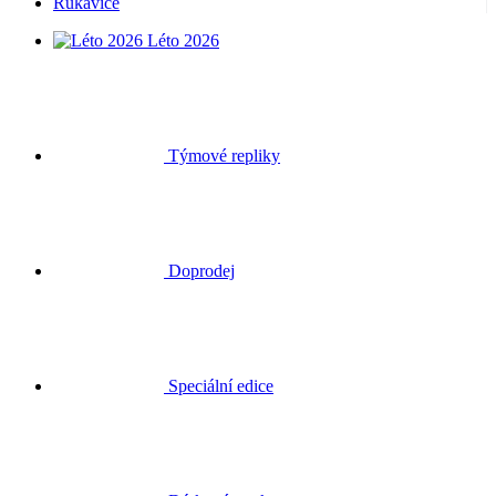
Rukavice
Léto 2026
Týmové repliky
Doprodej
Speciální edice
Dárkové poukazy
Přihlásit se
Hledat
Košík