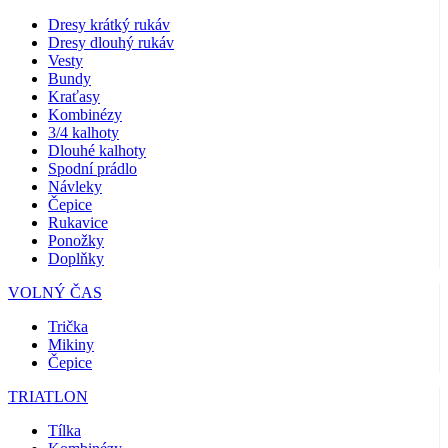
Dresy krátký rukáv
Dresy dlouhý rukáv
Vesty
Bundy
Kraťasy
Kombinézy
3/4 kalhoty
Dlouhé kalhoty
Spodní prádlo
Návleky
Čepice
Rukavice
Ponožky
Doplňky
VOLNÝ ČAS
Trička
Mikiny
Čepice
TRIATLON
Tílka