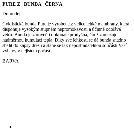
we
disponuje vysokým stupněm nepromokavosti a účinně odolává
str
větru. Bunda je zároveň i dokonale prodyšná, čímž zamezuje
sle
nadměrnou kumulaci tepla. Díky své lehkosti se dá bunda snadno
pou
sbalit do kapsy dresu a stane se tak nepostradatelnou součástí Vaší
zlep
uži
výbavy v nejistém počasí.
zku
BARVA
laravel_session
1 den
Int
Laravel LLC
pou
www.kalas.cz
lar
k id
ins
pro
Google
Privacy Policy
_ga_LNVEC3WE5Q
.kalas.cz
1 rok 1
měsíc
__cf_bm
29 minut
Ten
Cloudflare
49 sekund
coo
Inc.
pou
.heureka.group
roz
lid
To 
pří
byl
pod
pla
o p
jeji
we
str