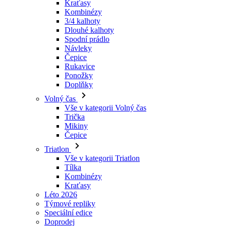
Návleky
Čepice
Rukavice
Ponožky
Doplňky
Volný čas
Vše v kategorii Volný čas
Trička
Mikiny
Čepice
Triatlon
Vše v kategorii Triatlon
Tílka
Kombinézy
Kraťasy
Léto 2026
Týmové repliky
Speciální edice
Doprodej
Dárkové poukazy
Ženy
Vše v kategorii Ženy
Cyklistika