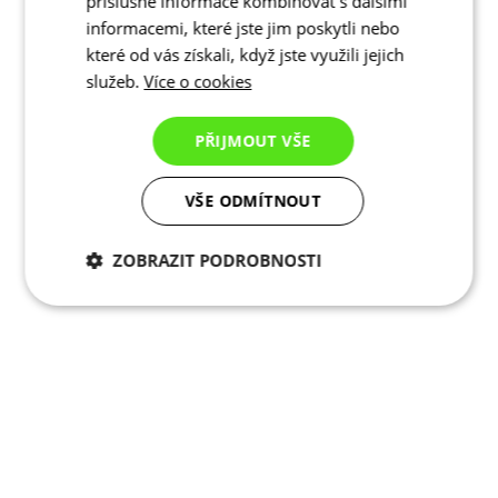
příslušné informace kombinovat s dalšími
informacemi, které jste jim poskytli nebo
které od vás získali, když jste využili jejich
služeb.
Více o cookies
PŘIJMOUT VŠE
VŠE ODMÍTNOUT
ZOBRAZIT PODROBNOSTI
Nezbytně nutné
Analytické
cookies
cookies
Marketingové
Funkční cookies
cookies