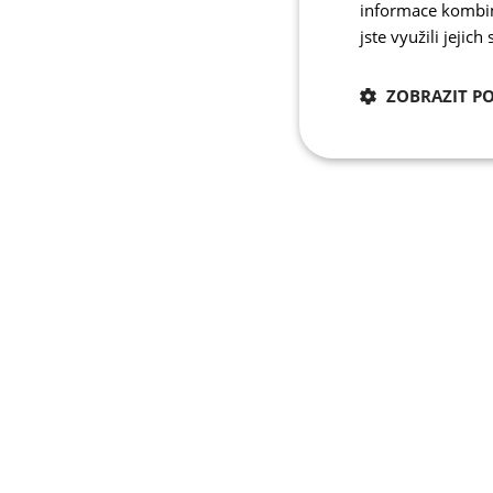
informace kombino
jste využili jejich
ZOBRAZIT P
Nezbytně nutn
cookies
Nezbytně nutné c
Nezbytně nutné soubo
stránky nelze bez ne
Název
udid