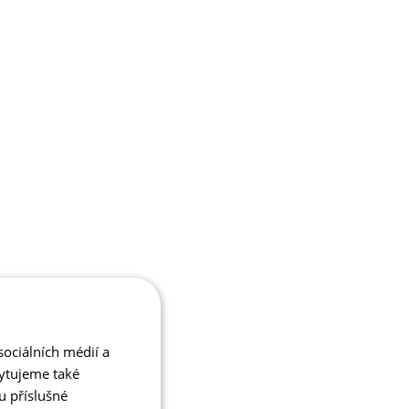
ociálních médií a
kytujeme také
u příslušné