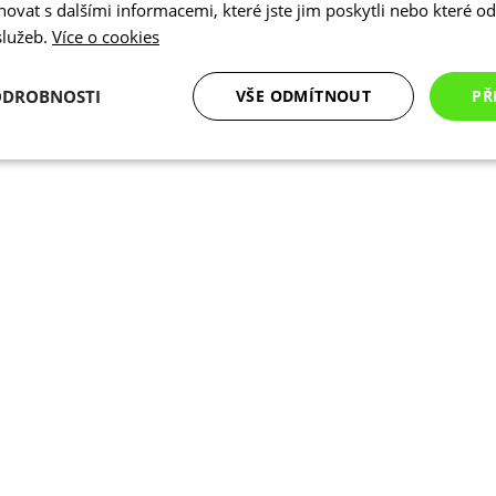
vat s dalšími informacemi, které jste jim poskytli nebo které od 
 služeb.
Více o cookies
ODROBNOSTI
VŠE ODMÍTNOUT
PŘ
é
Analytické
Marketingové
Funkční cookies
cookies
cookies
ookies
Analytické cookies
Marketingové cookies
Funkční cookies
N
ry cookie umožňují základní funkce webových stránek, jako je přihlášení uživatele a
zbytně nutných souborů cookie správně používat.
Poskytovatel
/
Vyprší
Popis
Doména
.kalas.cz
4 týdny 2
Tento cookie se používá k jedinečné identif
dny
mají přístup k webové stránce, aby sledov