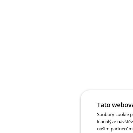
Tato webová
Soubory cookie po
k analýze návště
našim partnerům v