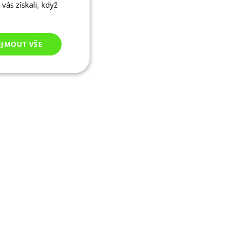
vás získali, když
IJMOUT VŠE
Nezařazené
cookies
ezařazené cookies
 správa účtu. Webové
ikaci zařízení, která
ala používání a