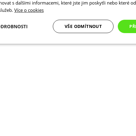
vat s dalšími informacemi, které jste jim poskytli nebo které od 
 služeb.
Více o cookies
ODROBNOSTI
VŠE ODMÍTNOUT
PŘ
é
Analytické
Marketingové
Funkční cookies
cookies
cookies
ookies
Analytické cookies
Marketingové cookies
Funkční cookies
N
ry cookie umožňují základní funkce webových stránek, jako je přihlášení uživatele a
zbytně nutných souborů cookie správně používat.
Poskytovatel
/
Vyprší
Popis
Doména
.kalas.cz
4 týdny 2
Tento cookie se používá k jedinečné identif
dny
mají přístup k webové stránce, aby sledov