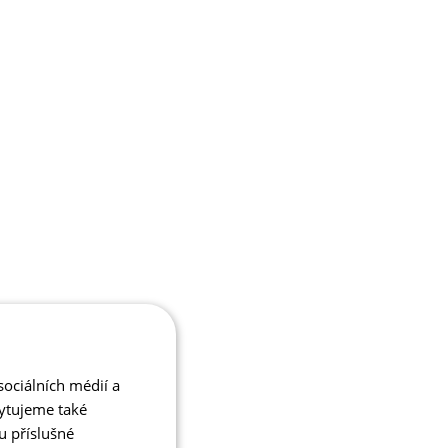
ociálních médií a
kytujeme také
u příslušné