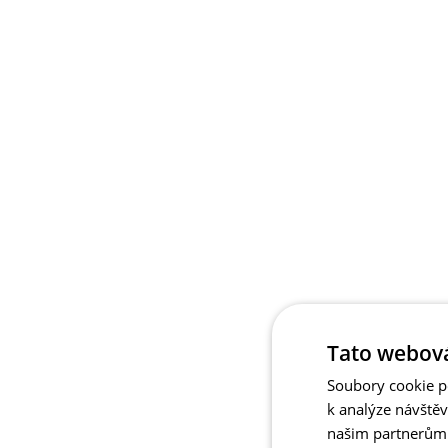
Tato webová
Soubory cookie po
k analýze návště
našim partnerům v