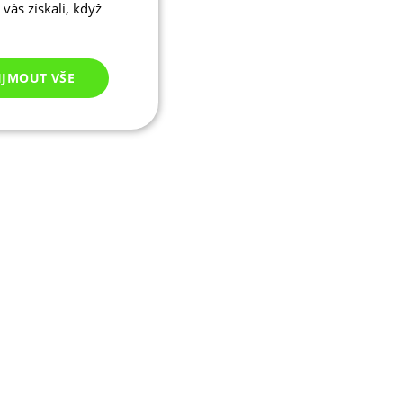
vás získali, když
IJMOUT VŠE
Nezařazené
cookies
ezařazené cookies
 správa účtu. Webové
ikaci zařízení, která
ala používání a