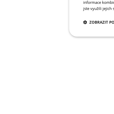
informace kombino
jste využili jejich
ZOBRAZIT P
Nezbytně nutn
cookies
Nezbytně nutné c
Nezbytně nutné soubo
stránky nelze bez ne
Název
udid