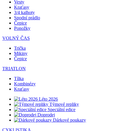
Vesty
Kraťasy
3/4 kalhoty
Spodní prádlo
Čepice
Ponožky
VOLNÝ ČAS
Trička
Mikiny
Čepice
TRIATLON
Tílka
Kombinézy
Kraťasy
Léto 2026
Týmové repliky
Speciální edice
Doprodej
Dárkové poukazy
CYKLISTIKA