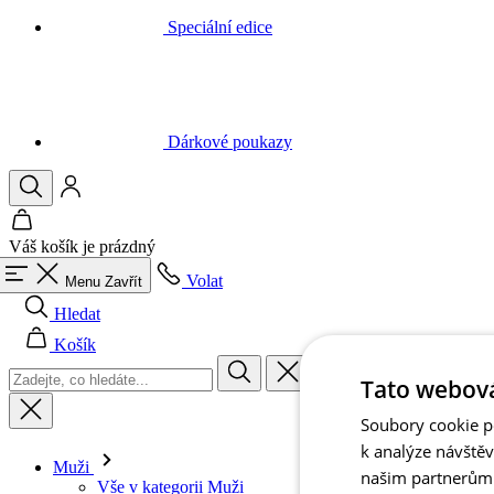
Dárkové poukazy
Váš košík je prázdný
Volat
Menu
Zavřít
Hledat
Košík
Muži
Tato webová
Vše v kategorii Muži
Cyklistika
Soubory cookie po
Vše v kategorii Cyklistika
k analýze návště
Dresy krátký rukáv
našim partnerům v
Dresy dlouhý rukáv