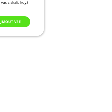
vás získali, když
IJMOUT VŠE
Nezařazené
cookies
ezařazené cookies
 správa účtu. Webové
ikaci zařízení, která
ala používání a