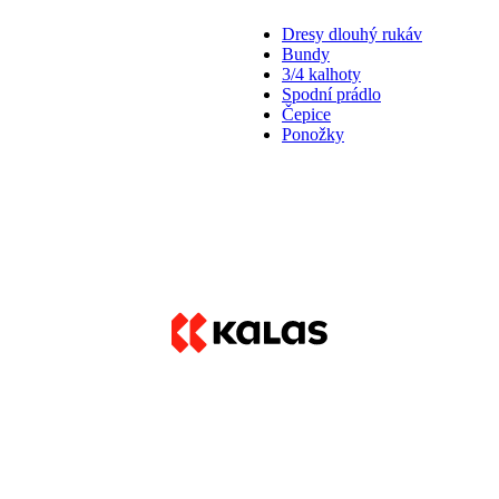
Dresy dlouhý rukáv
Bundy
3/4 kalhoty
Spodní prádlo
Čepice
Ponožky