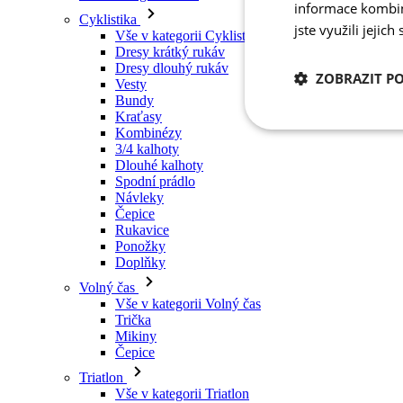
Vesty
informace kombino
Bundy
jste využili jejich
Kraťasy
Kombinézy
3/4 kalhoty
ZOBRAZIT P
Dlouhé kalhoty
Spodní prádlo
Návleky
Nezbytně nutn
Čepice
cookies
Rukavice
Ponožky
Doplňky
Volný čas
Vše v kategorii Volný čas
Trička
Mikiny
Nezbytně nutné c
Čepice
Triatlon
Nezbytně nutné soubo
Vše v kategorii Triatlon
stránky nelze bez ne
Tílka
Kombinézy
Název
Kraťasy
Léto 2026
udid
Týmové repliky