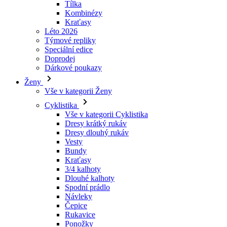
Speciální edice
Doprodej
laravel_session
Dárkové poukazy
Ženy
_ga_LNVEC3WE5Q
Vše v kategorii Ženy
Cyklistika
__cf_bm
Vše v kategorii Cyklistika
Dresy krátký rukáv
Dresy dlouhý rukáv
li_gc
Vesty
Bundy
Kraťasy
ipCountry
3/4 kalhoty
Dlouhé kalhoty
Spodní prádlo
PHPSESSID
Návleky
Čepice
Rukavice
Ponožky
Doplňky
CookieScriptConse
Volný čas
Vše v kategorii Volný čas
Trička