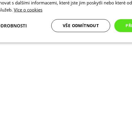
vat s dalšími informacemi, které jste jim poskytli nebo které od 
 služeb.
Více o cookies
ODROBNOSTI
VŠE ODMÍTNOUT
PŘ
é
Analytické
Marketingové
Funkční cookies
cookies
cookies
ookies
Analytické cookies
Marketingové cookies
Funkční cookies
N
ry cookie umožňují základní funkce webových stránek, jako je přihlášení uživatele a
zbytně nutných souborů cookie správně používat.
Poskytovatel
/
Vyprší
Popis
Doména
.kalas.cz
4 týdny 2
Tento cookie se používá k jedinečné identif
dny
mají přístup k webové stránce, aby sledov