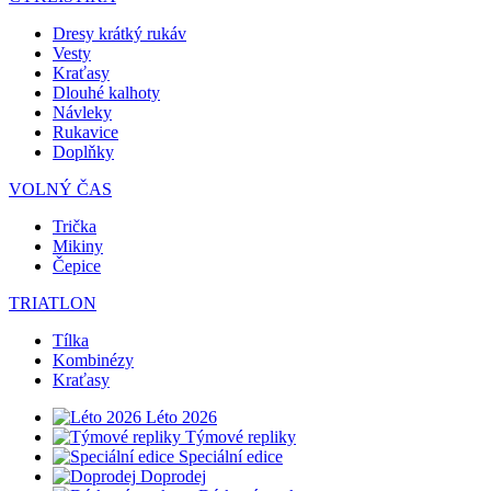
Dresy krátký rukáv
Vesty
Kraťasy
Dlouhé kalhoty
Návleky
Rukavice
Doplňky
VOLNÝ ČAS
Trička
Mikiny
Čepice
TRIATLON
Tílka
Kombinézy
Kraťasy
Léto 2026
Týmové repliky
Speciální edice
Doprodej