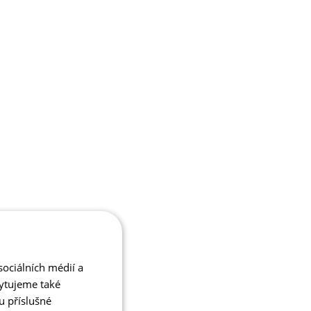
ociálních médií a
kytujeme také
u příslušné