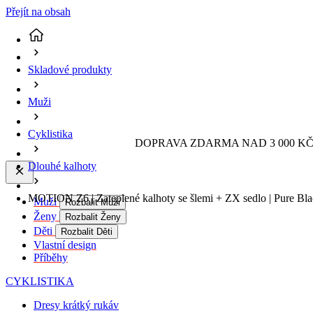
Přejít na obsah
Skladové produkty
Muži
Cyklistika
DOPRAVA ZDARMA NAD 3 000 KČ 
Dlouhé kalhoty
MOTION Z6 | Zateplené kalhoty se šlemi + ZX sedlo | Pure Bl
Muži
Rozbalit Muži
Ženy
Rozbalit Ženy
Děti
Rozbalit Děti
Vlastní design
Příběhy
CYKLISTIKA
Dresy krátký rukáv