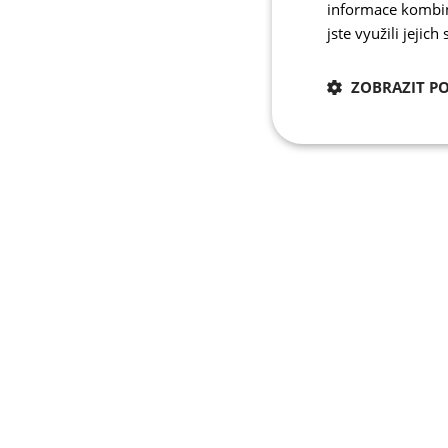
informace kombino
jste využili jejich
ZOBRAZIT P
Nezbytně nutn
cookies
Nezbytně nutné c
Nezbytně nutné soubo
stránky nelze bez ne
Název
udid