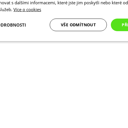
vat s dalšími informacemi, které jste jim poskytli nebo které od 
 služeb.
Více o cookies
ODROBNOSTI
VŠE ODMÍTNOUT
PŘ
é
Analytické
Marketingové
Funkční cookies
cookies
cookies
ookies
Analytické cookies
Marketingové cookies
Funkční cookies
N
ry cookie umožňují základní funkce webových stránek, jako je přihlášení uživatele a
zbytně nutných souborů cookie správně používat.
Poskytovatel
/
Vyprší
Popis
Doména
.kalas.cz
4 týdny 2
Tento cookie se používá k jedinečné identif
dny
mají přístup k webové stránce, aby sledov