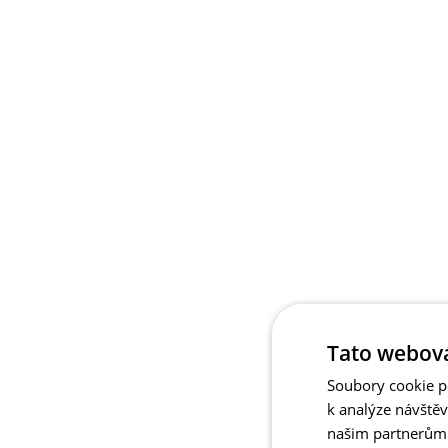
Tato webová
Soubory cookie po
k analýze návště
našim partnerům v