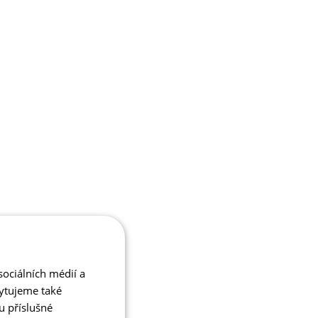
ociálních médií a
kytujeme také
u příslušné