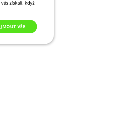
vás získali, když
IJMOUT VŠE
Nezařazené
cookies
ezařazené cookies
 správa účtu. Webové
ikaci zařízení, která
ala používání a