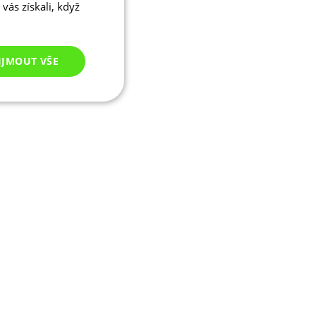
vás získali, když
IJMOUT VŠE
Nezařazené
cookies
ezařazené cookies
 správa účtu. Webové
ikaci zařízení, která
ala používání a