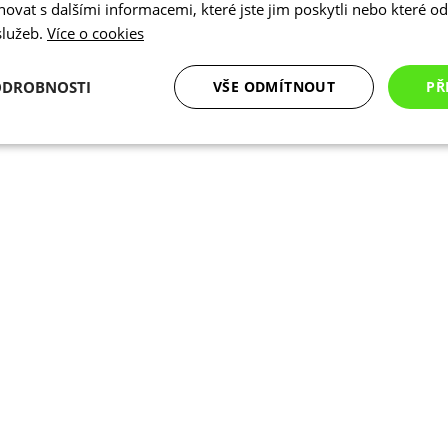
vat s dalšími informacemi, které jste jim poskytli nebo které od 
 služeb.
Více o cookies
ODROBNOSTI
VŠE ODMÍTNOUT
PŘ
é
Analytické
Marketingové
Funkční cookies
cookies
cookies
ookies
Analytické cookies
Marketingové cookies
Funkční cookies
N
ry cookie umožňují základní funkce webových stránek, jako je přihlášení uživatele a
zbytně nutných souborů cookie správně používat.
Poskytovatel
/
Vyprší
Popis
Doména
.kalas.cz
4 týdny 2
Tento cookie se používá k jedinečné identif
dny
mají přístup k webové stránce, aby sledov