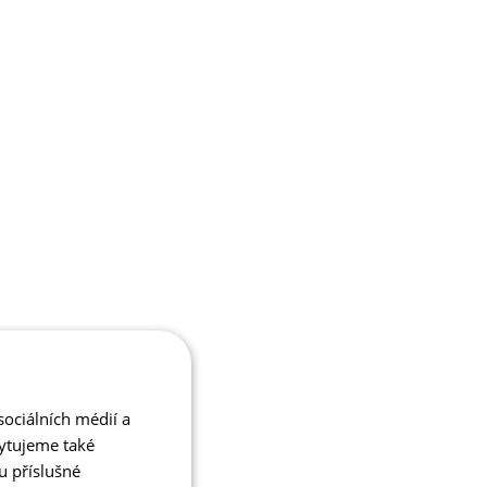
ociálních médií a
kytujeme také
u příslušné