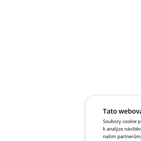
Tato webová
Soubory cookie po
k analýze návště
našim partnerům v